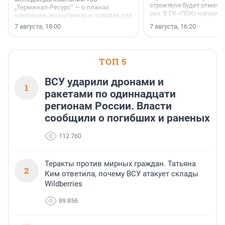
строителя будет отмечат
„Терминал-Ресурс“ — о планах
раз. В ГК «ПСК» напомни
компании, испытаниях и поводах для
появился праздник и к
осторожного оптимизма.
7 августа, 18:00
7 августа, 16:20
поменялась роль строит
ТОП 5
ВСУ ударили дронами и
1
ракетами по одиннадцати
регионам России. Власти
сообщили о погибших и раненых
112 760
Теракты против мирных граждан. Татьяна
2
Ким ответила, почему ВСУ атакует склады
Wildberries
89 856