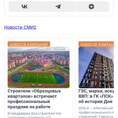
Новости СМИ2
НОВОСТИ КОМПАНИЙ
НОВОСТИ КОМПАНИ
Строители «Образцовых
ГЭС, марки, искус
кварталов» встречают
ВВП: в ГК «ПСК» р
профессиональный
об истории Дня с
праздник на работе
2026-й — юбилейный го
профессионального пр
В преддверии Дня строителя топ-
строителей. 9 августа 2
менеджеры компании «СЗ