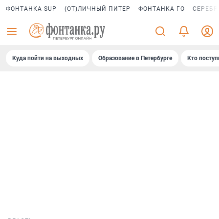
ФОНТАНКА SUP
(ОТ)ЛИЧНЫЙ ПИТЕР
ФОНТАНКА ГО
СЕРЕБР
Куда пойти на выходных
Образование в Петербурге
Кто поступ