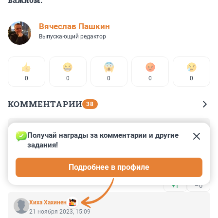
Вячеслав Пашкин
Выпускающий редактор
0
0
0
0
0
КОММЕНТАРИИ
38
Гость
21 ноября 2023, 16:07
Получай награды за комментарии и другие 
задания!
Отказался отвечать. А зачем нам про это сообщать? 
Он никогда ничего не скажет кроме пурги. После слов 
Подробнее в профиле
его шефа, он вообще должен был исчезнуть из 
информационного поля. А вы всё мусолите, что он 
+1
–0
сказал, что не сказал...
Хиха Хахинен
21 ноября 2023, 15:09