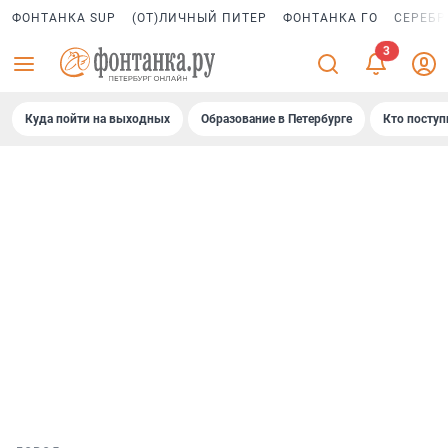
ФОНТАНКА SUP
(ОТ)ЛИЧНЫЙ ПИТЕР
ФОНТАНКА ГО
СЕРЕБР
Куда пойти на выходных
Образование в Петербурге
Кто поступ