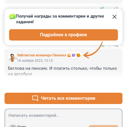
+0
–1
Получай награды за комментарии и другие 
Гость
16 ноября 2023, 15:19
задания!
Нужно локализовывать производство 
Подробнее в профиле
комплектующих
+0
–0
Лейтмотив инженера Пенкина
16 ноября 2023, 15:15
Беглова на пенсию. И платить столько, чтобы только 
на автобусе
+1
–0
Читать все комментарии