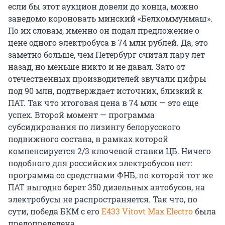
если бы этот аукцион довели до конца, можно
заведомо короновать минский «Белкоммунмаш».
По их словам, именно он подал предложение о
цене одного электробуса в 74 млн рублей. Да, это
заметно больше, чем Петербург считал пару лет
назад, но меньше никто и не давал. Зато от
отечественных производителей звучали цифры
под 90 млн, подтверждает источник, близкий к
ПАТ. Так что итоговая цена в 74 млн — это еще
успех. Второй момент — программа
субсидирования по лизингу белорусского
подвижного состава, в рамках которой
компенсируется 2/3 ключевой ставки ЦБ. Ничего
подобного для российских электробусов нет:
программа со средствами ФНБ, по которой тот же
ПАТ выгодно берет 350 дизельных автобусов, на
электробусы не распространяется. Так что, по
сути, победа БКМ с его
E433 Vitovt Max Electro
была
предопределена.