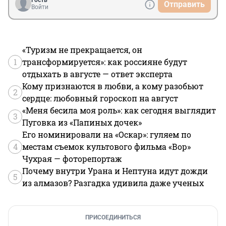
Гость
Отправить
Войти
«Туризм не прекращается, он
1
трансформируется»: как россияне будут
отдыхать в августе — ответ эксперта
Кому признаются в любви, а кому разобьют
2
сердце: любовный гороскоп на август
«Меня бесила моя роль»: как сегодня выглядит
3
Пуговка из «Папиных дочек»
Его номинировали на «Оскар»: гуляем по
4
местам съемок культового фильма «Вор»
Чухрая — фоторепортаж
Почему внутри Урана и Нептуна идут дожди
5
из алмазов? Разгадка удивила даже ученых
ПРИСОЕДИНИТЬСЯ