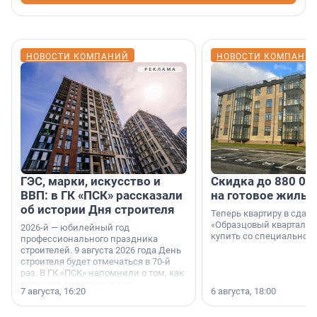
НОВОСТИ КОМПАНИЙ
НОВОСТИ КОМПАНИ
ГЭС, марки, искусство и
Скидка до 880 00
ВВП: в ГК «ПСК» рассказали
на готовое жильё
об истории Дня строителя
Теперь квартиру в сда
«Образцовый квартал 1
2026-й — юбилейный год
купить со специальной 
профессионального праздника
строителей. 9 августа 2026 года День
строителя будет отмечаться в 70-й
раз. В ГК «ПСК» напомнили о том, как
появился праздник и как
7 августа, 16:20
6 августа, 18:00
поменялась роль строительства.