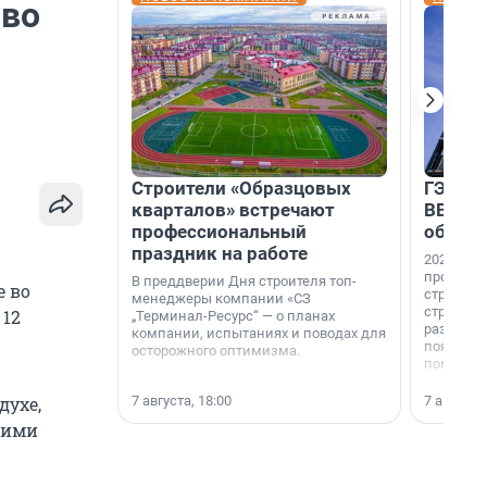
 во
Строители «Образцовых
ГЭС, м
кварталов» встречают
ВВП: в
профессиональный
об ист
праздник на работе
2026-й —
професси
В преддверии Дня строителя топ-
е во
строителе
менеджеры компании «СЗ
строителя
 12
„Терминал-Ресурс“ — о планах
раз. В ГК
компании, испытаниях и поводах для
появился
осторожного оптимизма.
поменяла
7 августа, 18:00
7 августа,
духе,
кими