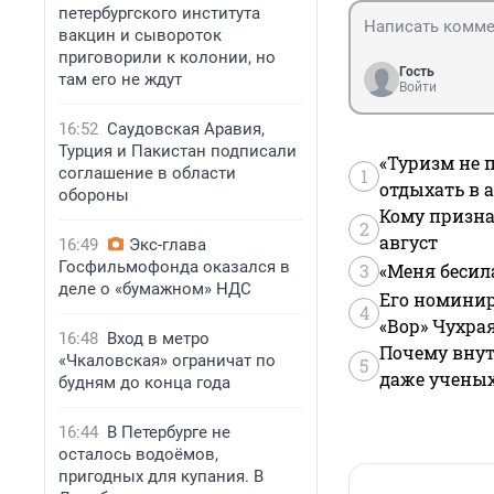
петербургского института
вакцин и сывороток
приговорили к колонии, но
Гость
там его не ждут
Войти
16:52
Саудовская Аравия,
Турция и Пакистан подписали
«Туризм не 
соглашение в области
1
отдыхать в а
обороны
Кому призна
2
август
16:49
Экс-глава
Госфильмофонда оказался в
3
«Меня бесил
деле о «бумажном» НДС
Его номинир
4
«Вор» Чухра
16:48
Вход в метро
Почему внут
«Чкаловская» ограничат по
5
даже учены
будням до конца года
16:44
В Петербурге не
осталось водоёмов,
пригодных для купания. В