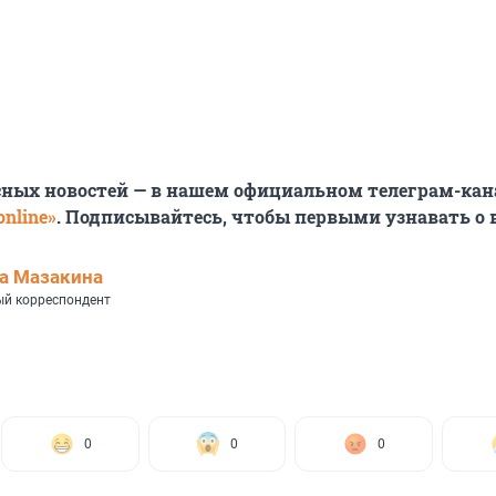
сных новостей — в нашем официальном телеграм-кан
nline»
. Подписывайтесь, чтобы первыми узнавать о
а Мазакина
й корреспондент
0
0
0