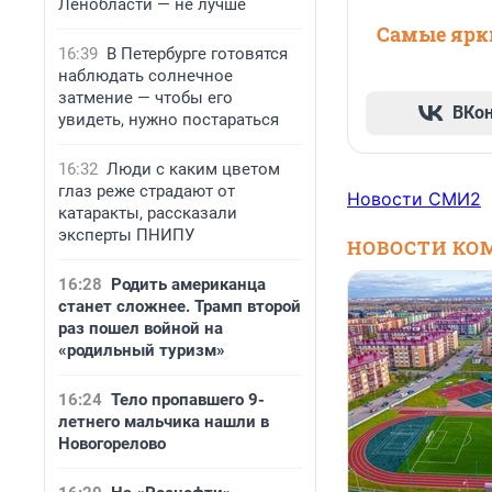
Ленобласти — не лучше
Самые ярки
16:39
В Петербурге готовятся
наблюдать солнечное
затмение — чтобы его
ВКо
увидеть, нужно постараться
16:32
Люди с каким цветом
глаз реже страдают от
Новости СМИ2
катаракты, рассказали
эксперты ПНИПУ
НОВОСТИ КО
16:28
Родить американца
станет сложнее. Трамп второй
раз пошел войной на
«родильный туризм»
16:24
Тело пропавшего 9-
летнего мальчика нашли в
Новогорелово