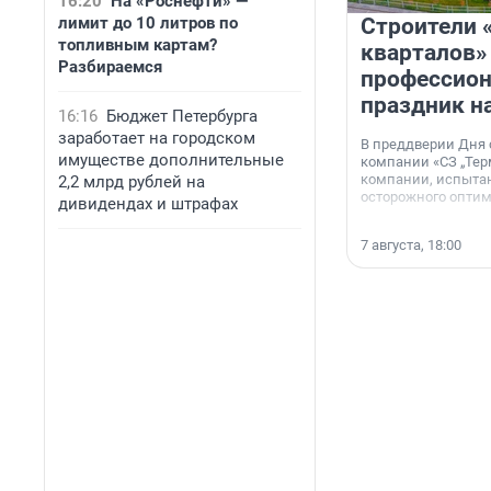
16:20
На «Роснефти» —
лимит до 10 литров по
Строители 
топливным картам?
кварталов»
Разбираемся
профессио
праздник н
16:16
Бюджет Петербурга
заработает на городском
В преддверии Дня
имуществе дополнительные
компании «СЗ „Тер
компании, испытан
2,2 млрд рублей на
осторожного опти
дивидендах и штрафах
7 августа, 18:00