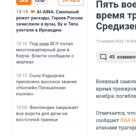
Все
СПБ
24 часа
Пять во
18:18
AI-AINA: Смольный
время т
режет расходы, Героев России
Средиз
зачислили в вузы, Бу и Тяпа
улетели в Ирландию
12 ноября 2023, 19:55
18:16
Под удар ВСУ попал
многоквартирный дом в
Керчи. Власти сообщили о
45
коммен
жертвах
18:13
Сыну Кадырова
Военный самоле
присвоено высокое звание
«Нохчийн Пачхьалкхан
время трениров
къонах»
ноября, погибли
18:04
Финляндия закрывает
Отмечается, что
все ворота для дичи на
восточной границе
сообщает
РИА Н
атаками трагеди