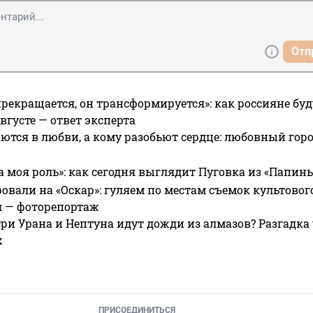
Отп
прекращается, он трансформируется»: как россияне буд
вгусте — ответ эксперта
ются в любви, а кому разобьют сердце: любовный гор
а моя роль»: как сегодня выглядит Пуговка из «Папин
овали на «Оскар»: гуляем по местам съемок культово
я — фоторепортаж
ри Урана и Нептуна идут дожди из алмазов? Разгадка
х
ПРИСОЕДИНИТЬСЯ