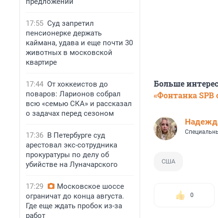
предложений
17:55
Суд запретил
пенсионерке держать
каймана, удава и еще почти 30
животных в московской
квартире
Больше интере
17:44
От хоккеистов до
поваров: Ларионов собрал
«Фонтанка SPB o
всю «семью СКА» и рассказал
о задачах перед сезоном
Надежд
Специальны
17:36
В Петербурге суд
арестовал экс-сотрудника
прокуратуры по делу об
США
убийстве на Луначарского
17:29
Московское шоссе
ограничат до конца августа.
0
Где еще ждать пробок из-за
работ