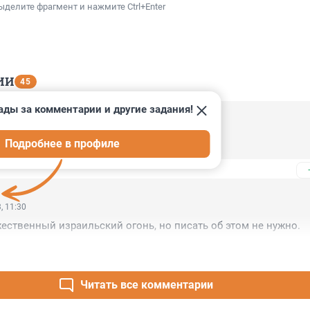
ыделите фрагмент и нажмите Ctrl+Enter
ИИ
45
ады за комментарии и другие задания!
, 14:57
Подробнее в профиле
ь, вода им стекловатой.
, 11:30
ественный израильский огонь, но писать об этом не нужно.
Читать все комментарии