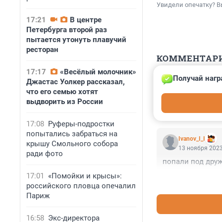
Увидели опечатку? В
17:21
В центре
Петербурга второй раз
пытается утонуть плавучий
ресторан
КОММЕНТАР
17:17
«Весёлый молочник»
Получай нагр
Джастас Уолкер рассказал,
Гость
13 ноября 2023
что его семью хотят
выдворить из России
Отличная новомт
17:08
Руферы-подростки
попытались забраться на
Ivanov_I_I
крышу Смольного собора
13 ноября 2023
ради фото
попали под друж
17:01
«Помойки и крысы»:
российского пловца опечалил
Париж
16:58
Экс-директора