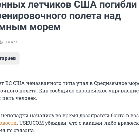
енных летчиков США погибли
ренировочного полета над
емным морем
14 477
тариев
т ВС США неназванного типа упал в Средиземное мор
очного полета. Как сообщило европейское управление
 пять человек.
 неполадки начались во время дозаправки борта в воз
овости
. USEUCOM убежден, что с какими-либо вражес
я не связана.