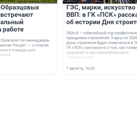
«Образцовых
ГЭС, марки, искусство
 встречают
ВВП: в ГК «ПСК» расск
нальный
об истории Дня строит
а работе
2026-й — юбилейный год профессио
праздника строителей. 9 августа 2026
 строителя топ-менеджеры
День строителя будет отмечаться в 70
минал-Ресурс“ — о планах
ГК «ПСК» напомнили о том, как появ
иях и поводах для
праздник и как поменялась роль
мизма.
строительства.
7 августа, 16:20