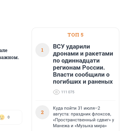
ТОП 5
ВСУ ударили
1
але
дронами и ракетами
 важном.
по одиннадцати
регионам России.
Власти сообщили о
погибших и раненых
111 075
Куда пойти 31 июля–2
2
августа: праздник флоксов,
0
«Пространственный сдвиг» у
Манежа и «Музыка мира»