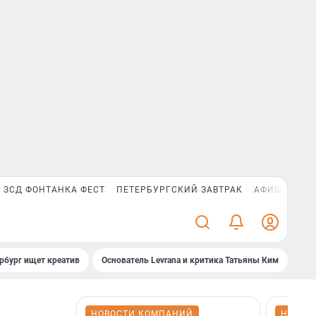
ЗСД ФОНТАНКА ФЕСТ
ПЕТЕРБУРГСКИЙ ЗАВТРАК
АФИША PLUS
рбург ищет креатив
Основатель Levrana и критика Татьяны Ким
Зач
НОВОСТИ КОМПАНИЙ
НОВОС