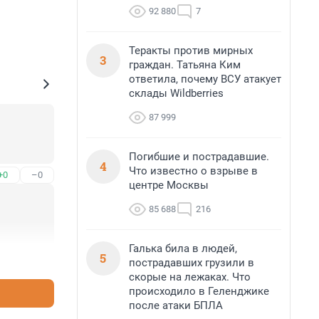
92 880
7
Теракты против мирных
3
граждан. Татьяна Ким
ответила, почему ВСУ атакует
склады Wildberries
87 999
Погибшие и пострадавшие.
4
Что известно о взрыве в
+0
–0
центре Москвы
85 688
216
Галька била в людей,
5
+2
–0
пострадавших грузили в
скорые на лежаках. Что
происходило в Геленджике
после атаки БПЛА