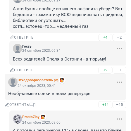
24 октября 2023, 01:27
А эти буквы вообще из ихнего алфавита уберут? Вот 
бедолаги - грамматику ВСЮ переписывать придется, 
библиотеки опустошать... 
хотя...эстонец=тор....медленный газ
+4
–2
ОТВЕТИТЬ
Гость
24 октября 2023, 06:34
Всех водителей Опеля в Эстонии - в тюрьму!
+2
–1
ОТВЕТИТЬ
Отходообразователь.рф
24 октября 2023, 00:41
Необучаемые совки в воем репертуаре.
+14
–15
ОТВЕТИТЬ
1
ProstoZloy
24 октября 2023, 09:00
А потомки легионеров СС - в своем. Вам кто ближе 