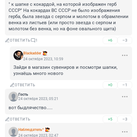
" к шапке с кокардой, на которой изображен герб 
СССР" На кокардах ВС СССР не было изображения 
герба, была звезда с серпом и молотом в обрамлении 
венка из листьев (или просто звезда с серпом и 
молотом без венка, но на фоне овального щита)
+6
–3
ОТВЕТИТЬ
1
Blackadder
24 октября 2023, 10:59
Зайди в магазин сувениров и посмотри шапки, 
узнаёшь много нового
+0
–1
ОТВЕТИТЬ
Гость
24 октября 2023, 05:21
вот быдлячество.....
+5
–3
ОТВЕТИТЬ
Наблюдатель*
24 октября 2023, 02:47