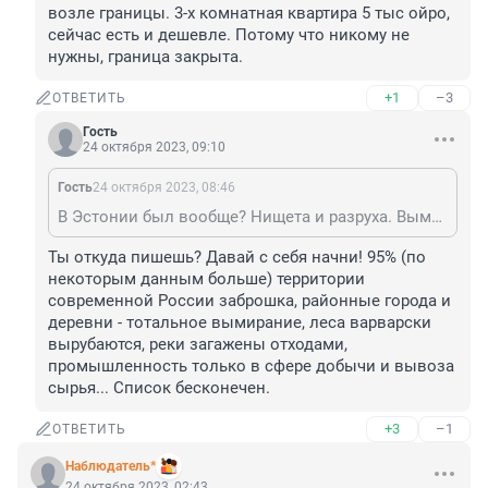
возле границы. 3-х комнатная квартира 5 тыс ойро, 
сейчас есть и дешевле. Потому что никому не 
нужны, граница закрыта.
+1
–3
ОТВЕТИТЬ
Гость
24 октября 2023, 09:10
Гость
24 октября 2023, 08:46
В Эстонии был вообще? Нищета и разруха. Вымирание полным ходом. Брошенные и разворованные многоэтажки прямо возле границы. 3-х комнатная квартира 5 тыс ойро, сейчас есть и дешевле. Потому что никому не нужны, граница закрыта.
Ты откуда пишешь? Давай с себя начни! 95% (по 
некоторым данным больше) территории 
современной России заброшка, районные города и 
деревни - тотальное вымирание, леса варварски 
вырубаются, реки загажены отходами, 
промышленность только в сфере добычи и вывоза 
сырья... Список бесконечен.
+3
–1
ОТВЕТИТЬ
Наблюдатель*
24 октября 2023, 02:43