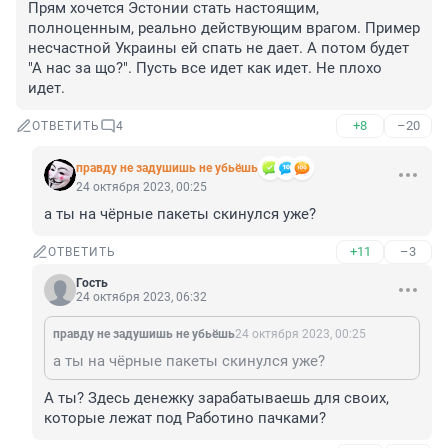
Прям хочется Эстонии стать настоящим, 
полноценным, реально действующим врагом. Пример 
несчастной Украины ей спать не дает. А потом будет 
"А нас за що?". Пусть все идет как идет. Не плохо 
идет.
+8
–20
ОТВЕТИТЬ
4
правду не задушишь не убьёшь
24 октября 2023, 00:25
а ты на чёрные пакеты скинулся уже?
+11
–3
ОТВЕТИТЬ
Гость
24 октября 2023, 06:32
правду не задушишь не убьёшь
24 октября 2023, 00:25
а ты на чёрные пакеты скинулся уже?
А ты? Здесь денежку зарабатываешь для своих, 
которые лежат под Работино пачками?