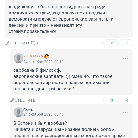
люди живут в безопасности,достатке,среди 
приличных сограждан,пользуются плодами 
демократии,получают европейские зарплаты и 
пенсии и при этом ненавидят эту 
страну.поразительно!
+12
–7
ОТВЕТИТЬ
3
281613776
24 октября 2023, 08:13
свободный философ,

европейские зарплаты :)) смешно. что такое 
европейская зарплата в вашем понимании, 
особенно для Прибалтики?
+3
–4
ОТВЕТИТЬ
Гость
24 октября 2023, 08:46
В Эстонии был вообще? 

Нищета и разруха. Вымирание полным ходом.

Брошенные и разворованные многоэтажки прямо 