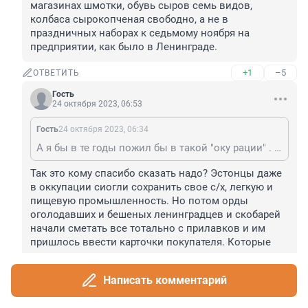
магазинах шмотки, обувь сыров семь видов, 
колбаса сырокопченая свободно, а не в 
праздничных наборах к седьмому ноября на 
предприятии, как было в Ленинграде.
+1
–5
ОТВЕТИТЬ
Гость
24 октября 2023, 06:53
Гость
24 октября 2023, 06:34
А я бы в те годы пожил бы в такой "оку рации" . В магазинах шмотки, обувь сыров семь видов, колбаса сырокопченая свободно, а не в праздничных наборах к седьмому ноября на предприятии, как было в Ленинграде.
Так это кому спасибо сказать надо? Эстонцы даже 
в оккупации сиогли сохранить свое с/х, легкую и 
пищевую промышленность. Но потом орды 
оголодавших и бешеных ленинградцев и скобарей 
начали сметать все тотально с прилавков и им 
пришлось ввести карточки покупателя. Которые 
потом ввела и власть скрепостана, но уже по 
причине тотального дефицита на все.
Написать комментарий
+6
–4
ОТВЕТИТЬ