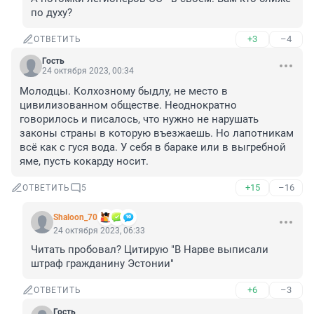
по духу?
+3
–4
ОТВЕТИТЬ
Гость
24 октября 2023, 00:34
Молодцы. Колхозному быдлу, не место в 
цивилизованном обществе. Неоднократно 
говорилось и писалось, что нужно не нарушать 
законы страны в которую въезжаешь. Но лапотникам 
всё как с гуся вода. У себя в бараке или в выгребной 
яме, пусть кокарду носит.
+15
–16
ОТВЕТИТЬ
5
Shaloon_70
24 октября 2023, 06:33
Читать пробовал? Цитирую "В Нарве выписали 
штраф гражданину Эстонии"
+6
–3
ОТВЕТИТЬ
Гость