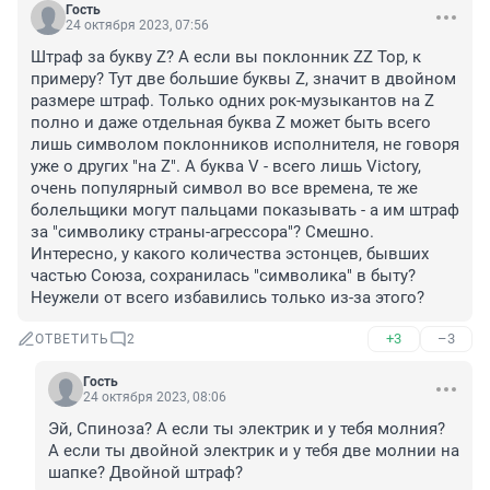
Гость
24 октября 2023, 07:56
Штраф за букву Z? А если вы поклонник ZZ Top, к 
примеру? Тут две большие буквы Z, значит в двойном 
размере штраф. Только одних рок-музыкантов на Z 
полно и даже отдельная буква Z может быть всего 
лишь символом поклонников исполнителя, не говоря 
уже о других "на Z". А буква V - всего лишь Victory, 
очень популярный символ во все времена, те же 
болельщики могут пальцами показывать - а им штраф 
за "символику страны-агрессора"? Смешно. 
Интересно, у какого количества эстонцев, бывших 
частью Союза, сохранилась "символика" в быту? 
Неужели от всего избавились только из-за этого?
+3
–3
ОТВЕТИТЬ
2
Гость
24 октября 2023, 08:06
Эй, Спиноза? А если ты электрик и у тебя молния? 
А если ты двойной электрик и у тебя две молнии на 
шапке? Двойной штраф?