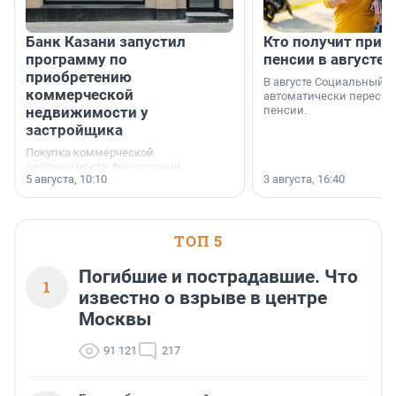
Банк Казани запустил
Кто получит приб
программу по
пенсии в августе
приобретению
В августе Социальный 
коммерческой
автоматически пересчи
недвижимости у
пенсии.
застройщика
Покупка коммерческой
недвижимости финансовый
5 августа, 10:10
3 августа, 16:40
инструмент, доступный для многих
предпринимателей. Будь то новый
офис, склад, торговое помещение
или готовый арендный бизнес —
успех сделки зависит от правильного
ТОП 5
выбора объекта и грамотного
финансирования.
Погибшие и пострадавшие. Что
1
известно о взрыве в центре
Москвы
91 121
217