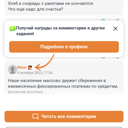
Хлеб и снаряды с ракетами не кончаются.

Что еще надо для счастья?
+0
–0
Получай награды за комментарии и другие 
Гость
9 октября 2023, 18:51
задания!
Как же так не имеешь права, ведь старший 
Подробнее в профиле
приказал.....
+0
–0
Йёхан
9 октября 2023, 17:34
Наше население массово держит сбережения в 
ежемесячных фиксированных платежах по кредитам, 
включая ипотеку.

Вот если по энтим, ранее выданным, кредитам ставку 
+2
–0
поднимут - будет вой. 

А так, хоть 200 к 1, почти всем пофиг, главное - 
стабильность!
Читать все комментарии