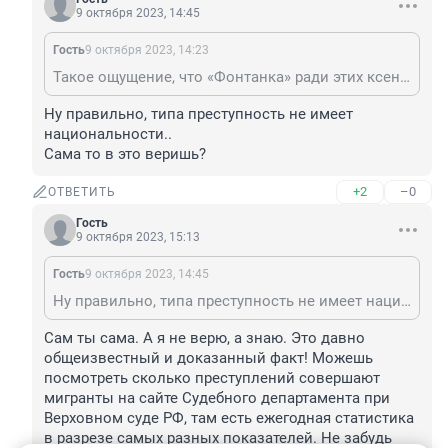
9 октября 2023, 14:45
Гость
9 октября 2023, 14:23
Такое ощущение, что «Фонтанка» ради этих ксенофобов и указывает имена и гражданство преступников. Чтобы они порезвились в комментариях и заодно побольше просмотров сделали.
Ну правильно, типа преступность не имеет 
национальности..

Сама то в это веришь?
+2
–0
ОТВЕТИТЬ
Гость
9 октября 2023, 15:13
Гость
9 октября 2023, 14:45
Ну правильно, типа преступность не имеет национальности.. Сама то в это веришь?
Сам ты сама. А я не верю, а знаю. Это давно 
общеизвестный и доказанный факт! Можешь 
посмотреть сколько преступлений совершают 
мигранты на сайте Судебного департамента при 
Верховном суде РФ, там есть ежегодная статистика 
в разрезе самых разных показателей. Не забудь 