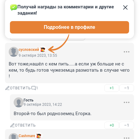
потом посыпать голову пеплом, когда узнаешь, что 
Получай награды за комментарии и другие 
95 процентов на совести твоих соплеменников.
задания!
+0
–3
ОТВЕТИТЬ
Подробнее в профиле
Показать ещё 3 ответа
сусловский
9 октября 2023, 13:55
Вот тоже,нашёл с кем пить.....а если уж больше не с 
кем, то будь готов чужеземца размотать в случае чего 
!
+1
–1
ОТВЕТИТЬ
1
Гость
9 октября 2023, 14:22
Второй-то был родноземец Егорка.
+0
–1
ОТВЕТИТЬ
Cashmare