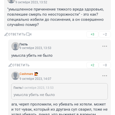
9 октября 2023, 13:52
"умышленное причинение тяжкого вреда здоровью, 
повлекшее смерть по неосторожности" - это как? 
специально избили до посинения, а он совершенно 
случайно помер?
+3
–2
ОТВЕТИТЬ
4
Гость
9 октября 2023, 13:53
умысла убить не было
+2
–0
ОТВЕТИТЬ
Cashmare
9 октября 2023, 14:07
Гость
9 октября 2023, 13:53
умысла убить не было
ага, череп проломили, но убивать не хотели. может 
и тот чувак, который из другана суп сварил, тоже не 
хотел убивать, думал, что выживет в вареном 