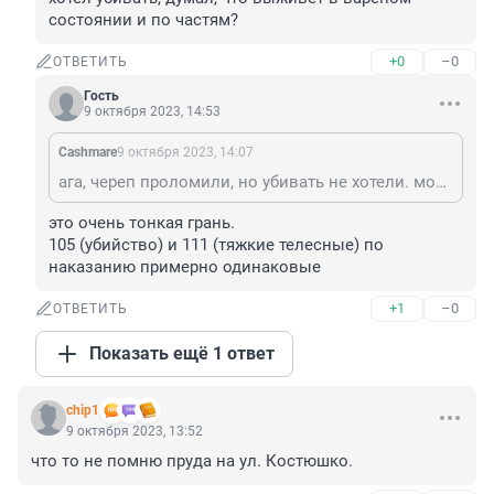
состоянии и по частям?
+0
–0
ОТВЕТИТЬ
Гость
9 октября 2023, 14:53
Cashmare
9 октября 2023, 14:07
ага, череп проломили, но убивать не хотели. может и тот чувак, который из другана суп сварил, тоже не хотел убивать, думал, что выживет в вареном состоянии и по частям?
это очень тонкая грань.

105 (убийство) и 111 (тяжкие телесные) по 
наказанию примерно одинаковые
+1
–0
ОТВЕТИТЬ
Показать ещё 1 ответ
chip1
9 октября 2023, 13:52
что то не помню пруда на ул. Костюшко.