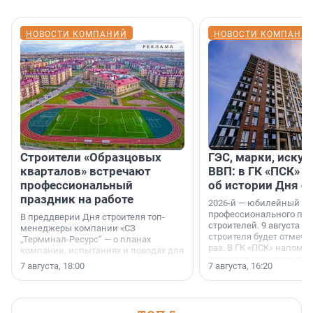
НОВОСТИ КОМПАНИЙ
НОВОСТИ КОМПАНИ
Строители «Образцовых
ГЭС, марки, искус
кварталов» встречают
ВВП: в ГК «ПСК» р
профессиональный
об истории Дня с
праздник на работе
2026-й — юбилейный го
профессионального пр
В преддверии Дня строителя топ-
строителей. 9 августа 2
менеджеры компании «СЗ
строителя будет отмечат
„Терминал-Ресурс“ — о планах
раз. В ГК «ПСК» напомни
компании, испытаниях и поводах для
появился праздник и к
осторожного оптимизма.
7 августа, 18:00
7 августа, 16:20
поменялась роль строит