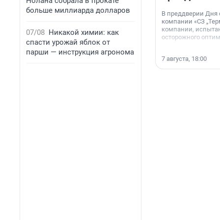
Нолана собрала в прокате
больше миллиарда долларов
В преддверии Дня
компании «СЗ „Тер
компании, испытан
07/08
Никакой химии: как
осторожного опти
спасти урожай яблок от
парши — инструкция агронома
7 августа, 18:00