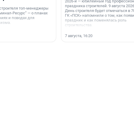
2026-й — юбилейный год профессио
праздника строителей. 9 августа 2026
 строителя топ-менеджеры
День строителя будет отмечаться в 70
минал-Ресурс“ — о планах
ГК «ПСК» напомнили о том, как появ
иях и поводах для
праздник и как поменялась роль
мизма.
строительства.
7 августа, 16:20