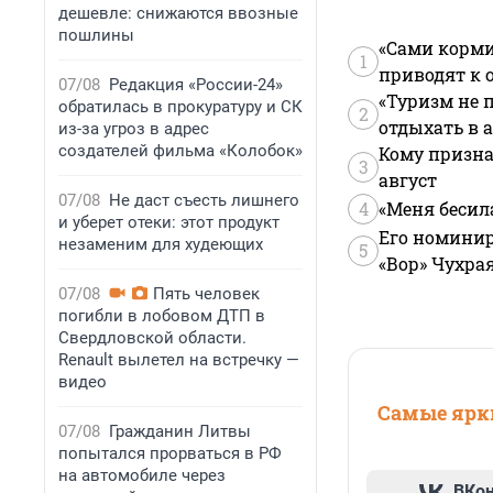
дешевле: снижаются ввозные
пошлины
«Сами корми
1
приводят к 
07/08
Редакция «России-24»
«Туризм не 
обратилась в прокуратуру и СК
2
отдыхать в а
из-за угроз в адрес
создателей фильма «Колобок»
Кому призна
3
август
07/08
Не даст съесть лишнего
4
«Меня бесил
и уберет отеки: этот продукт
Его номинир
незаменим для худеющих
5
«Вор» Чухра
07/08
Пять человек
погибли в лобовом ДТП в
Свердловской области.
Renault вылетел на встречку —
видео
Самые ярки
07/08
Гражданин Литвы
попытался прорваться в РФ
на автомобиле через
ВКо