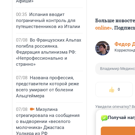
Афиши»
00:35
Испания вводит
Больше новост
пограничный контроль для
путешественников из Италии
online»
. Подпис
07/08
Во Французских Альпах
Федор 
погибла россиянка.
Корреспонд
Федерация альпинизма РФ:
«Непрофессионально и
странно»
Владимир Мединс
07/08
Названа профессия,
представители которой реже
всего умирают от болезни
0
Альцгеймера
Увидели опечатку? В
07/08
Мизулина
отреагировала на сообщения
Получай наг
о выдворении «веселого
молочника» Джастаса
Уолкера из РФ