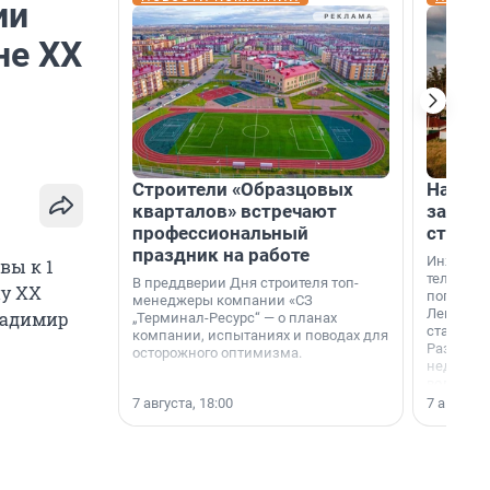
ии
не XX
Строители «Образцовых
На вод
кварталов» встречают
зарабо
профессиональный
станци
праздник на работе
Инженер
вы к 1
телеком-
В преддверии Дня строителя топ-
ну XX
популярн
менеджеры компании «СЗ
Ленингра
ладимир
„Терминал-Ресурс“ — о планах
станции 
компании, испытаниях и поводах для
Раздолин
осторожного оптимизма.
недалеко
водопада
7 августа, 18:00
7 августа,