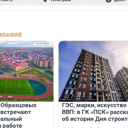
МПАНИЙ
«Образцовых
ГЭС, марки, искусство
 встречают
ВВП: в ГК «ПСК» расск
нальный
об истории Дня строит
а работе