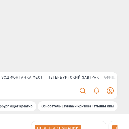
ЗСД ФОНТАНКА ФЕСТ
ПЕТЕРБУРГСКИЙ ЗАВТРАК
АФИША PLUS
рбург ищет креатив
Основатель Levrana и критика Татьяны Ким
Зач
НОВОСТИ КОМПАНИЙ
НОВОС