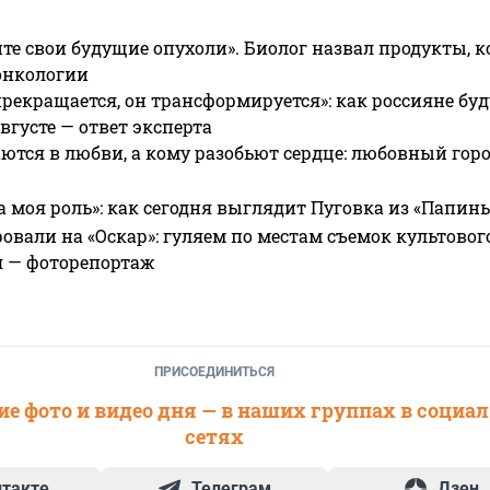
те свои будущие опухоли». Биолог назвал продукты, 
онкологии
прекращается, он трансформируется»: как россияне буд
вгусте — ответ эксперта
ются в любви, а кому разобьют сердце: любовный гор
а моя роль»: как сегодня выглядит Пуговка из «Папин
овали на «Оскар»: гуляем по местам съемок культово
я — фоторепортаж
ПРИСОЕДИНИТЬСЯ
е фото и видео дня — в наших группах в социа
сетях
нтакте
Телеграм
Дзен