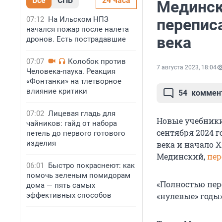
Все
СПБ
24 часа
Мединск
07:12
На Ильском НПЗ
перепис
начался пожар после налета
века
дронов. Есть пострадавшие
07:07
Колобок против
7 августа 2023, 18:04
Человека-паука. Реакция
«Фонтанки» на тлетворное
влияние критики
54
коммен
07:02
Лицевая гладь для
Новые учебники
чайников: гайд от набора
сентября 2024 
петель до первого готового
изделия
века и начало 
Мединский,
пер
06:01
Быстро покраснеют: как
помочь зеленым помидорам
«Полностью пере
дома — пять самых
эффективных способов
«нулевые» годы»