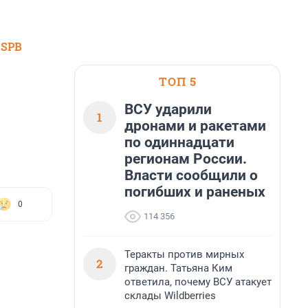
 SPB
ТОП 5
ВСУ ударили
1
дронами и ракетами
по одиннадцати
регионам России.
Власти сообщили о
погибших и раненых
0
114 356
Теракты против мирных
2
граждан. Татьяна Ким
ответила, почему ВСУ атакует
склады Wildberries