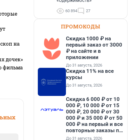
«Одержимость»
60 894
27
которые
ПРОМОКОДЫ
ут
Скидка 1000 ₽ на
оскоп на
первый заказ от 3000
₽ на сайте и в
приложении
ых дочек»
До 31 августа, 2026
го фильма
Скидка 11% на все
курсы
До 31 августа, 2026
Скидка 6 000 ₽ от 10
000 ₽, 10 000 ₽ от 15
000 ₽, 20 000 ₽ от 30
льных
000 ₽ и 35 000 ₽ от 50
000 ₽ на первый и все
повторные заказы по
промокоду НАБЕРИ
До 31 августа, 2026