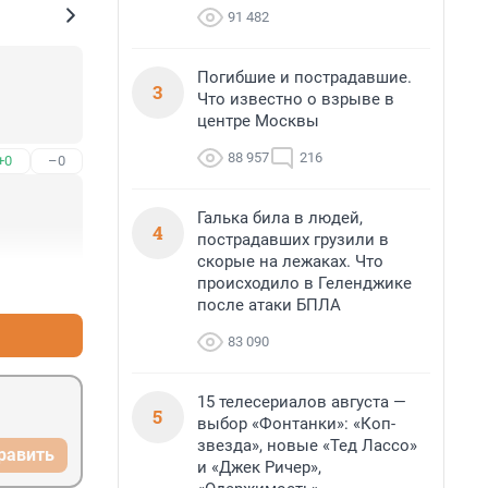
91 482
Погибшие и пострадавшие.
3
Что известно о взрыве в
центре Москвы
88 957
216
+0
–0
Галька била в людей,
4
пострадавших грузили в
скорые на лежаках. Что
происходило в Геленджике
+0
–0
после атаки БПЛА
83 090
15 телесериалов августа —
5
выбор «Фонтанки»: «Коп-
звезда», новые «Тед Лассо»
равить
и «Джек Ричер»,