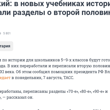
ий: в новых учебниках истор
али разделы о второй полови
5 801
тария
 по истории для школьников 5–9-х классов будут гото
года. В них переработали и переписали вторую полови
ХХI века. Об этом сообщил помощник президента РФ В
едает
в понедельник, 7 августа, ТАСС.
работаны, переписаны разделы «70-е», «80-е», «90-е» и
, — рассказал он.