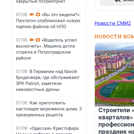
закрытый погранпункт
07/08
«Вы это видели?»:
Пентагон опубликовал новую
Новости СМИ2
партию файлов об НЛО
НОВОСТИ КО
07/08
«Водитель успел
выскочить». Машина дотла
сгорела в Петроградском
районе
07/08
В Германии над базой
бундесвера, где обслуживают
ЗРК Patriot, заметили
неизвестные дроны
07/08
Как приготовить
настоящее мороженое дома: 3
Строители 
проверенных рецепта
кварталов»
профессио
07/08
«Одиссея» Кристофера
праздник н