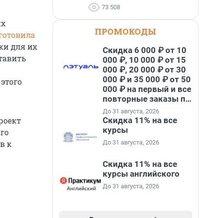
73 508
их
ПРОМОКОДЫ
готовила
ки для их
Скидка 6 000 ₽ от 10
тавить
000 ₽, 10 000 ₽ от 15
000 ₽, 20 000 ₽ от 30
000 ₽ и 35 000 ₽ от 50
этого
000 ₽ на первый и все
повторные заказы по
промокоду НАБЕРИ
До 31 августа, 2026
Скидка 11% на все
роект
курсы
го
До 31 августа, 2026
в к
Скидка 11% на все
курсы английского
До 31 августа, 2026