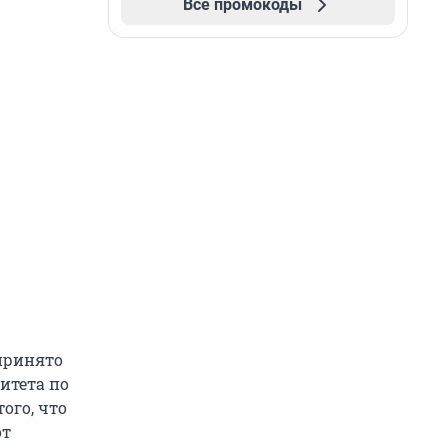
Все промокоды
 принято
итета по
ого, что
от