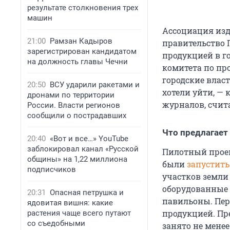
результате столкновения трех
машин
Ассоциация изд
21:00
Рамзан Кадыров
правительство 
зарегистрирован кандидатом
продукцией в го
на должность главы Чечни
комитета по пр
городские влас
20:50
ВСУ ударили ракетами и
хотели уйти, — 
дронами по территории
журналов, счит
России. Власти регионов
сообщили о пострадавших
Что предлагае
20:40
«Вот и все…» YouTube
заблокировал канал «Русской
Пилотный проек
общины» на 1,22 миллиона
были
запустить
подписчиков
участков земли
оборудованные 
20:31
Опасная петрушка и
павильоны. Пер
ядовитая вишня: какие
продукцией. Пр
растения чаще всего путают
со съедобными
занято не мене