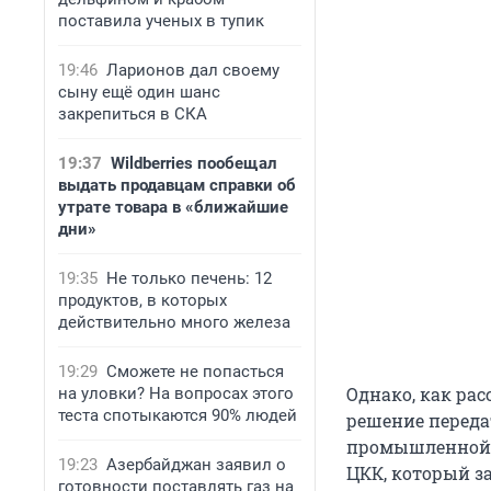
поставила ученых в тупик
19:46
Ларионов дал своему
сыну ещё один шанс
закрепиться в СКА
19:37
Wildberries пообещал
выдать продавцам справки об
утрате товара в «ближайшие
дни»
19:35
Не только печень: 12
продуктов, в которых
действительно много железа
19:29
Сможете не попасться
Однако, как ра
на уловки? На вопросах этого
теста спотыкаются 90% людей
решение переда
промышленной п
19:23
Азербайджан заявил о
ЦКК, который з
готовности поставлять газ на