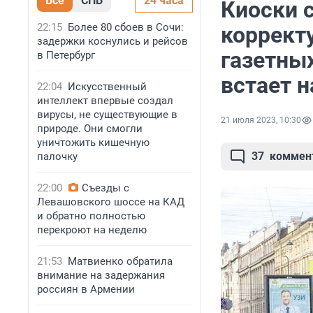
Все
СПБ
24 часа
Киоски с
22:15
Более 80 сбоев в Сочи:
коррект
задержки коснулись и рейсов
газетных
в Петербург
встает н
22:04
Искусственный
интеллект впервые создал
вирусы, не существующие в
21 июля 2023, 10:30
природе. Они смогли
уничтожить кишечную
37
коммен
палочку
22:00
Съезды с
Левашовского шоссе на КАД
и обратно полностью
перекроют на неделю
21:53
Матвиенко обратила
внимание на задержания
россиян в Армении