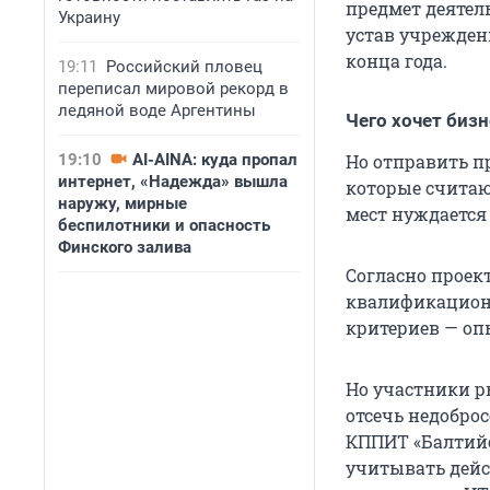
предмет деятел
Украину
устав учрежден
конца года.
19:11
Российский пловец
переписал мировой рекорд в
ледяной воде Аргентины
Чего хочет бизн
19:10
AI-AINA: куда пропал
Но отправить п
интернет, «Надежда» вышла
которые счита
наружу, мирные
мест нуждается
беспилотники и опасность
Финского залива
Согласно проек
квалификационн
критериев — опы
Но участники ры
отсечь недобро
КППИТ «Балтийс
учитывать дейс