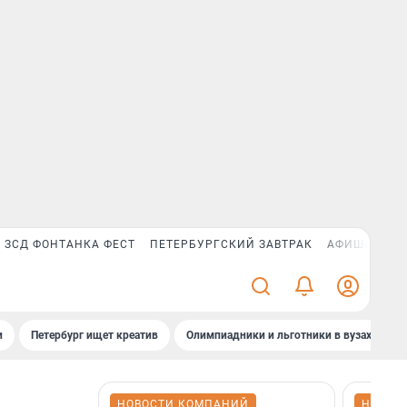
ЗСД ФОНТАНКА ФЕСТ
ПЕТЕРБУРГСКИЙ ЗАВТРАК
АФИША PLUS
и
Петербург ищет креатив
Олимпиадники и льготники в вузах СПб
НОВОСТИ КОМПАНИЙ
НОВОС