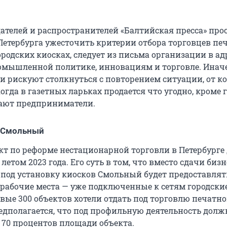
ателей и распространителей «Балтийская пресса» про
Петербурга ужесточить критерии отбора торговцев пе
родских киосках, следует из письма организации в ад
омышленной политике, инновациям и торговле. Инач
ти рискуют столкнуться с повторением ситуации, от к
когда в газетных ларьках продается что угодно, кроме г
ают предприниматели.
т Смольный
т по реформе нестационарной торговли в Петербург
летом 2023 года. Его суть в том, что вместо сдачи бизн
 под установку киосков Смольный будет предоставлят
рабочие места — уже подключенные к сетям городски
вые 300 объектов хотели отдать под торговлю печатн
едполагается, что под профильную деятельность долж
е 70 процентов площади объекта.