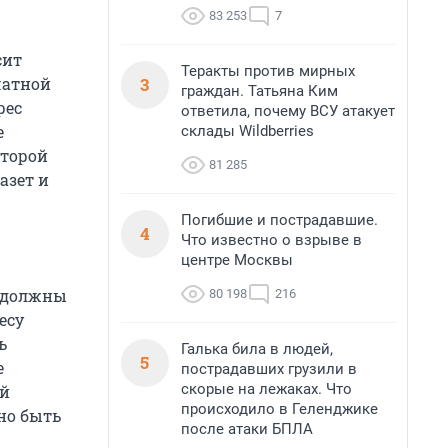
83 253
7
сит
Теракты против мирных
3
чатной
граждан. Татьяна Ким
рес
ответила, почему ВСУ атакует
е
склады Wildberries
оторой
81 285
азет и
Погибшие и пострадавшие.
4
Что известно о взрыве в
центре Москвы
е должны
80 198
216
есу
ь
Галька била в людей,
5
е
пострадавших грузили в
скорые на лежаках. Что
ой
происходило в Геленджике
но быть
после атаки БПЛА