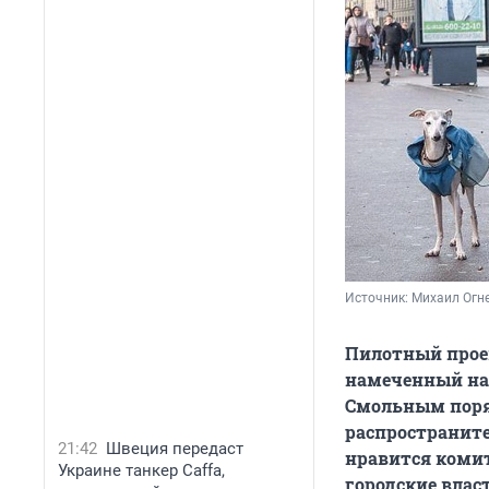
Источник: 
Михаил Огне
Пилотный проек
намеченный на 
Смольным поряд
распространите
21:42
Швеция передаст
нравится комит
Украине танкер Caffa,
городские влас