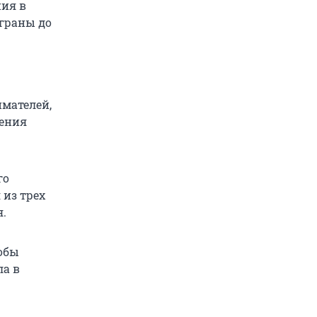
ния в
ыграны до
имателей,
ения
го
 из трех
я.
тобы
ла в