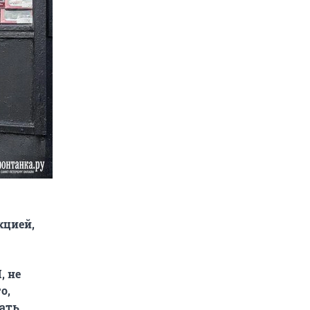
кцией,
, не
о,
чать