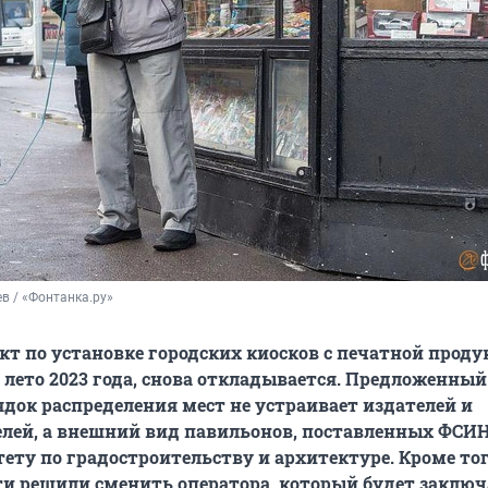
в / «Фонтанка.ру»
т по установке городских киосков с печатной проду
лето 2023 года, снова откладывается. Предложенный
ок распределения мест не устраивает издателей и
лей, а внешний вид павильонов, поставленных ФСИН
ету по градостроительству и архитектуре. Кроме тог
ти решили сменить оператора, который будет заклю