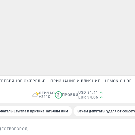
ЕРЕБРЯНОЕ ОЖЕРЕЛЬЕ
ПРИЗНАНИЕ И ВЛИЯНИЕ
LEMON GUIDE
USD 81,41
СЕЙЧАС
2
ПРОБКИ
+21°C
EUR 94,06
ователь Levrana и критика Татьяны Ким
Зачем депутаты удаляют соцсет
ЩЕСТВО
ГОРОД