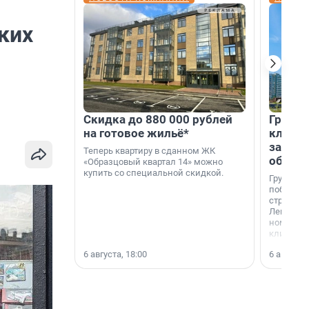
ких
Скидка до 880 000 рублей
Группа
на готовое жильё*
клиен
застро
Теперь квартиру в сданном ЖК
област
«Образцовый квартал 14» можно
купить со специальной скидкой.
Группа А
победите
строител
Ленингра
номинац
клиенто
застройщ
6 августа, 18:00
6 августа,
области»