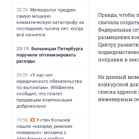
20:28
Метеоролог предрек
Правда, чтобы 
самую мощную
сначала создать
климатическую катастрофу за
последнюю тысячу лет: когда
Федеральная сл
всё начнется
размещения ко
Центру развити
20:19
Больницам Петербурга
подведомственн
поручили оптимизировать
поправки в зак
расходы
20:09
«У нас нет
На данный моме
юридического обязательства
конкурсной док
по выплатам». Wildberries
списка адресов 
сообщил, что платит
инженерным се
продавцам компенсации
добровольно
19:58
У стен Колизея
нашли «казарму римских
пожарных»: мозаика с
дельфином и крабом