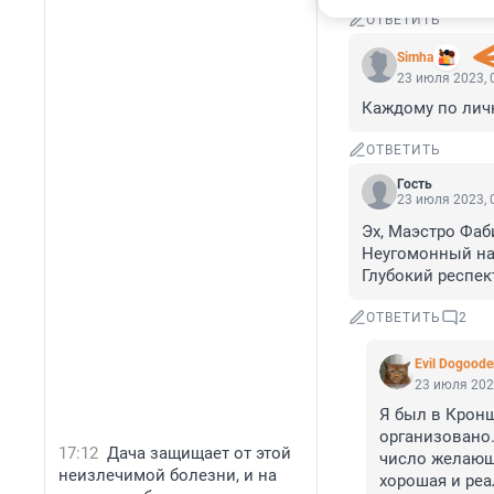
ОТВЕТИТЬ
Simha
23 июля 2023, 
Каждому по личн
ОТВЕТИТЬ
Гость
23 июля 2023, 
Эх, Маэстро Фаби
Неугомонный наш
Глубокий респек
ОТВЕТИТЬ
2
Evil Dogoode
23 июля 202
Я был в Кронш
организовано.
17:12
Дача защищает от этой
число желающи
неизлечимой болезни, и на
хорошая и реа