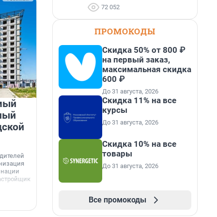
72 052
ПРОМОКОДЫ
Скидка 50% от 800 ₽
на первый заказ,
максимальная скидка
600 ₽
До 31 августа, 2026
Скидка 11% на все
мый
«Лучший проект КРТ»
курсы
ный
Ленобласти — микрорайон
До 31 августа, 2026
дской
«Город Звёзд»
Скидка 10% на все
Победителем профессионального конкурса
«Лучшая строительная организация 2025 года»
товары
едителей
в номинации «За лучший проект комплексного
анизация
До 31 августа, 2026
развития территорий» стал жилой микрорайон
Г
инации
«Город Звёзд».
астройщик
з
с
Все промокоды
6 августа, 16:07
6