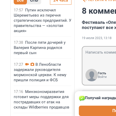
Все
СПБ
24 часа
ПЕРЕЙТИ К ПУ
8 комме
17:57
Путин исключил
Шереметьево из перечня
стратегических предприятий. У
Фестиваль «Опе
правительства — «золотая
поступают все
акция»
19 июля 2023, 13:18
17:38
После пяти дочерей у
Валерия Карпина родился
первый сын
17:27
В Ленобласти
задержали руководителя
Гость
мормонской церкви. К нему
Войти
пришли полиция и ФСБ
17:16
Минэкономразвития
Гость
готовит меры поддержки для
Получай награды
23 июля 2023, 
пострадавших от атак на
Опен эйр.... а п
склады Wildberries продавцов
П
строили закрытог