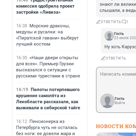
16:48
Градостроительная
знают ли велики
комиссия одобрила проект
слышали, а ведь
застройки «Ливиза»
ОТВЕТИТЬ
1
16:38
Морские драконы,
медузы и русалки: на
Гость
«Пиратской гавани» выберут
23 июля 202
лучший костюм
Ну хоть Каруз
16:30
«Наши двери открыты
ОТВЕТИТЬ
для всех». Премьер Грузии
высказался о ситуации с
русскими туристами в стране
16:19
Пилоты потерпевшего
крушение самолёта из
Гость
Ленобласти рассказали, как
Войти
выживали в сибирской тайге
16:12
Пенсионерка из
НОВОСТИ КО
Петербурга чуть не осталась
без ноги: ее довели жара и