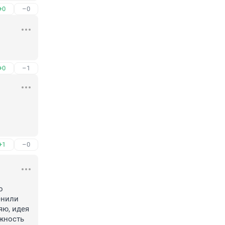
+0
–0
+0
–1
+1
–0
 
нили 
ю, идея 
жность 