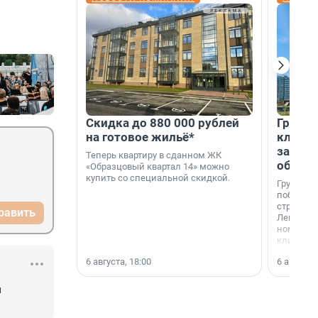
Скидка до 880 000 рублей
Группа
на готовое жильё*
клиен
застро
Теперь квартиру в сданном ЖК
област
«Образцовый квартал 14» можно
купить со специальной скидкой.
Группа А
победите
строител
равить
Ленингра
номинац
клиенто
застройщ
6 августа, 18:00
6 августа,
области»
 