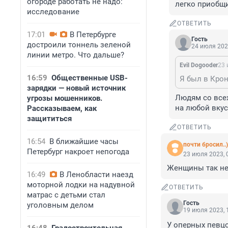
огороде работать не надо:
легко приобщи
исследование
ОТВЕТИТЬ
17:01
В Петербурге
Гость
достроили тоннель зеленой
24 июля 202
линии метро. Что дальше?
Evil Dogooder
23 
16:59
Общественные USB-
зарядки — новый источник
Людям со всех
угрозы мошенников.
на любой вкус
Рассказываем, как
защититься
ОТВЕТИТЬ
16:54
В ближайшие часы
почти бросил..)
Петербург накроет непогода
23 июля 2023, 
Женщины так не 
16:49
В Ленобласти наезд
моторной лодки на надувной
ОТВЕТИТЬ
матрас с детьми стал
Гость
уголовным делом
19 июля 2023, 
У оперных певцов