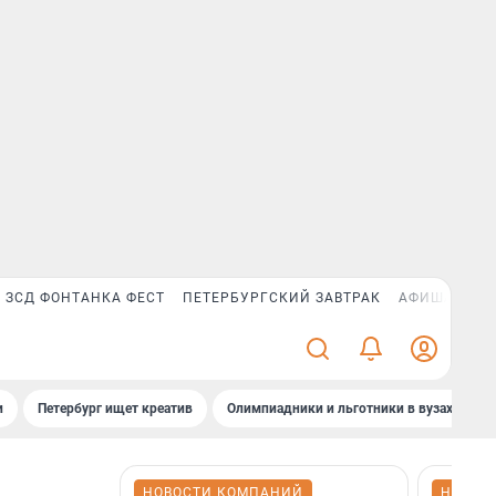
ЗСД ФОНТАНКА ФЕСТ
ПЕТЕРБУРГСКИЙ ЗАВТРАК
АФИША PLUS
и
Петербург ищет креатив
Олимпиадники и льготники в вузах СПб
НОВОСТИ КОМПАНИЙ
НОВОС