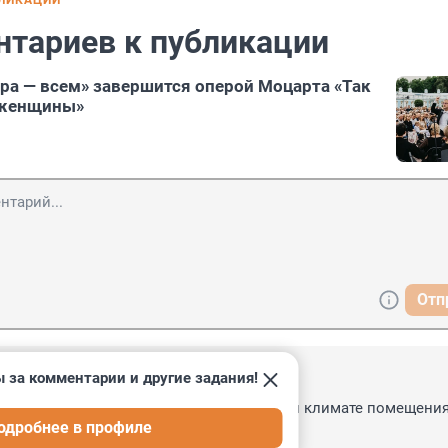
БЛИКАЦИИ
нтариев к публикации
ра — всем» завершится оперой Моцарта «Так
 женщины»
Отп
 за комментарии и другие задания!
12:59
редки то дураки были, зачем то в тутошнем климате помещения
одробнее в профиле
о типа, ага.