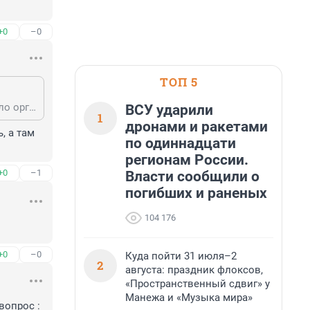
+0
–0
ТОП 5
Я был в Кронштадте на Летучем Голландце, и правда очень хорошо всё было организовано. Кроме количества стульчиков — явно организаторы недооценили число желающих этак раза в два минимум. А в целом фестиваль этот одобряю, идея хорошая и реализация тоже. Люди изо всех концов города получают возможность легко приобщиться к опере.
ВСУ ударили
1
дронами и ракетами
 а там 
по одиннадцати
регионам России.
+0
–1
Власти сообщили о
погибших и раненых
104 176
+0
–0
Куда пойти 31 июля–2
2
августа: праздник флоксов,
«Пространственный сдвиг» у
Манежа и «Музыка мира»
опрос : 