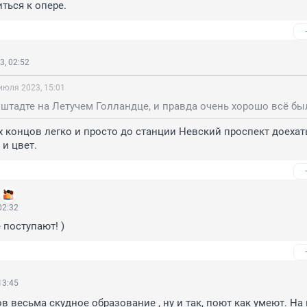
ться к опере.
3, 02:52
июля 2023, 15:01
 концов легко и просто до станции Невский проспект доехать,
 и цвет.
02:32
поступают! )
13:45
 весьма скудное образование , ну и так, поют как умеют. На в