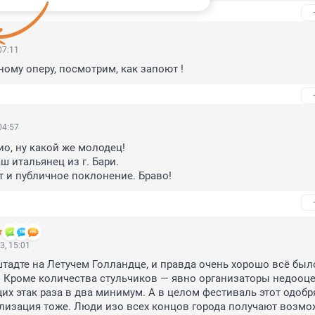
07:11
ому оперу, посмотрим, как запоют !
04:57
о, ну какой же молодец!

 итальянец из г. Бари.

т и публичное поклонение. Браво!
r
3, 15:01
тадте на Летучем Голландце, и правда очень хорошо всё было
 Кроме количества стульчиков — явно организаторы недооце
х этак раза в два минимум. А в целом фестиваль этот одобря
лизация тоже. Люди изо всех концов города получают возмо