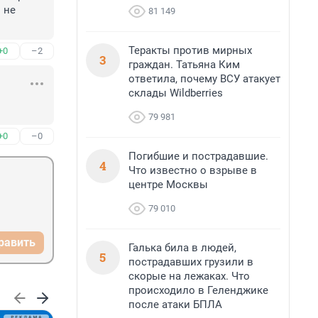
не 
81 149
Теракты против мирных
+0
–2
3
граждан. Татьяна Ким
ответила, почему ВСУ атакует
склады Wildberries
79 981
+0
–0
Погибшие и пострадавшие.
4
Что известно о взрыве в
центре Москвы
79 010
равить
Галька била в людей,
5
пострадавших грузили в
скорые на лежаках. Что
происходило в Геленджике
после атаки БПЛА