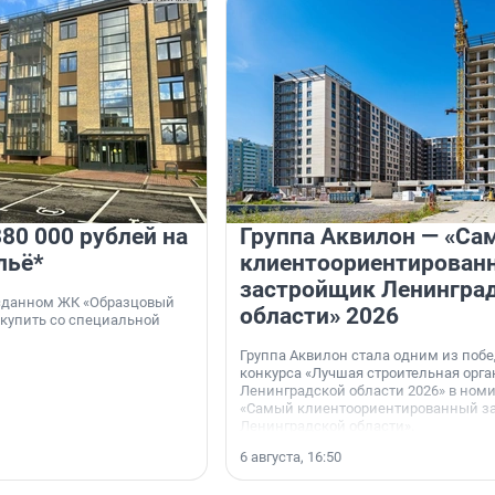
80 000 рублей на
Группа Аквилон — «Са
льё*
клиентоориентирован
застройщик Ленингра
 сданном ЖК «Образцовый
области» 2026
 купить со специальной
Группа Аквилон стала одним из поб
конкурса «Лучшая строительная орг
Ленинградской области 2026» в ном
«Самый клиентоориентированный з
Ленинградской области».
6 августа, 16:50