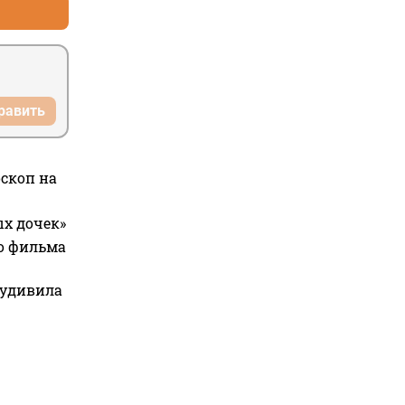
равить
оскоп на
ых дочек»
го фильма
 удивила