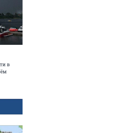
ти в
оём