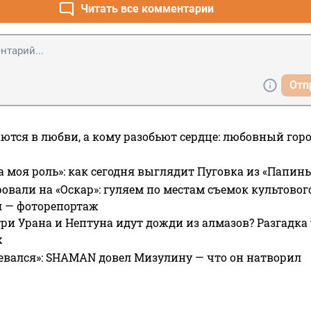
Читать все комментарии
Отп
ются в любви, а кому разобьют сердце: любовный гор
а моя роль»: как сегодня выглядит Пуговка из «Папин
овали на «Оскар»: гуляем по местам съемок культово
я — фоторепортаж
ри Урана и Нептуна идут дожди из алмазов? Разгадка
х
евался»: SHAMAN довел Мизулину — что он натворил