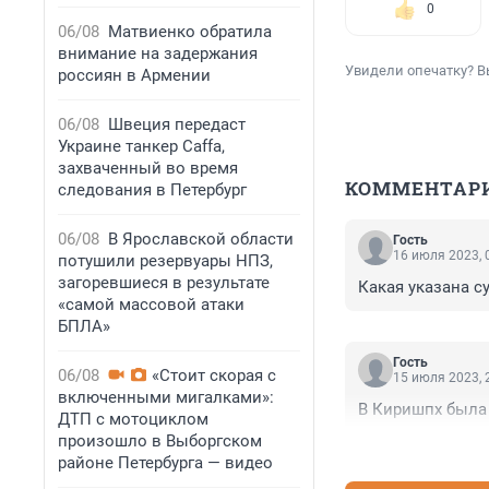
0
06/08
Матвиенко обратила
внимание на задержания
Увидели опечатку? В
россиян в Армении
06/08
Швеция передаст
Украине танкер Caffa,
захваченный во время
КОММЕНТАР
следования в Петербург
06/08
В Ярославской области
Гость
16 июля 2023, 
потушили резервуары НПЗ,
загоревшиеся в результате
Какая указана су
«самой массовой атаки
БПЛА»
Гость
06/08
«Стоит скорая с
15 июля 2023, 
включенными мигалками»:
В Киришпх была
ДТП с мотоциклом
произошло в Выборгском
районе Петербурга — видео