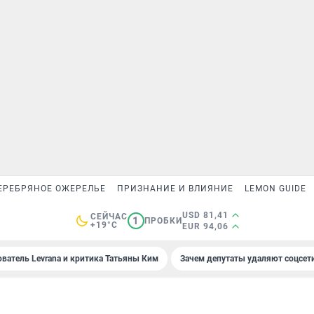
ЕРЕБРЯНОЕ ОЖЕРЕЛЬЕ
ПРИЗНАНИЕ И ВЛИЯНИЕ
LEMON GUIDE
USD 81,41
СЕЙЧАС
1
ПРОБКИ
+19°C
EUR 94,06
ователь Levrana и критика Татьяны Ким
Зачем депутаты удаляют соцсет