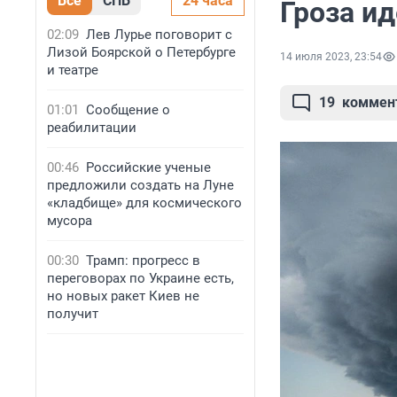
Все
СПБ
24 часа
Гроза ид
02:09
Лев Лурье поговорит с
Лизой Боярской о Петербурге
14 июля 2023, 23:54
и театре
19
коммен
01:01
Сообщение о
реабилитации
00:46
Российские ученые
предложили создать на Луне
«кладбище» для космического
мусора
00:30
Трамп: прогресс в
переговорах по Украине есть,
но новых ракет Киев не
получит