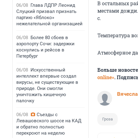
В остальных ра
06/08
Глава ЛДПР Леонид
местами дожди. 
Слуцкий призвал признать
партию «Яблоко»
с.
нежелательной организацией
Температура возд
06/08
Более 80 сбоев в
аэропорту Сочи: задержки
коснулись и рейсов в
Атмосферное да
Петербург
Больше новост
06/08
Искусственный
интеллект впервые создал
online»
. Подпис
вирусы, не существующие в
природе. Они смогли
Вячесла
уничтожить кишечную
палочку
06/08
Съезды с
Гроза
Левашовского шоссе на КАД
и обратно полностью
перекроют на неделю