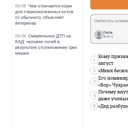
06/08
Чем отличается корм
для стерилизованных котов
от обычного, объясняет
ветеринар
Гость
06/08
Смертельное ДТП на
Войти
КАД: человек погиб в
результате столкновения трех
машин
Кому призна
1
август
2
«Меня бесил
Его номинир
3
«Вор» Чухра
Почему внут
4
даже учены
5
«Дед разбуш