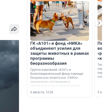
ГК «А101» и фонд «НИКА»
Петер
объединяют усилия для
возвр
защиты животных в рамках
«раскл
программы
«книж
биоразнообразия
Технолог
перестае
Группа компаний «А101» и
переходи
Благотворительный фонд помощи
повседне
бездомным животным «НИКА»
заключили соглашение о
стратегическом сотрудничестве.
6 августа, 12:26
5 августа,