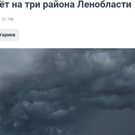
ёт на три района Ленобласти
21 748
тариев