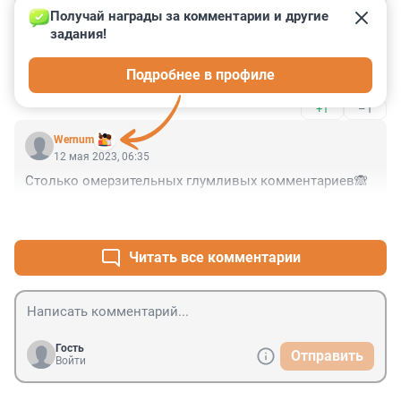
Гость
12 мая 2023, 07:04
Получай награды за комментарии и другие 
задания!
Утехи из подручных средств.Помню одна дама с 
морковкой экспериментировала .В итоге умерла от 
Подробнее в профиле
столбняка.Морковь не мытая была....
+1
–1
Wernum
12 мая 2023, 06:35
Столько омерзительных глумливых комментариев🙈
+2
–0
Читать все комментарии
Гость
Отправить
Войти