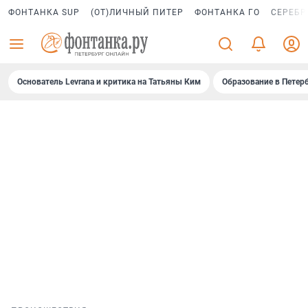
ФОНТАНКА SUP
(ОТ)ЛИЧНЫЙ ПИТЕР
ФОНТАНКА ГО
СЕРЕБР
Основатель Levrana и критика на Татьяны Ким
Образование в Петер