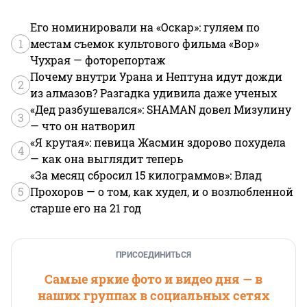
Его номинировали на «Оскар»: гуляем по
1
местам съемок культового фильма «Вор»
Чухрая — фоторепортаж
Почему внутри Урана и Нептуна идут дожди
2
из алмазов? Разгадка удивила даже ученых
«Дед разбушевался»: SHAMAN довел Мизулину
3
— что он натворил
«Я крутая»: певица Жасмин здорово похудела
4
— как она выглядит теперь
«За месяц сбросил 15 килограммов»: Влад
5
Прохоров — о том, как худел, и о возлюбленной
старше его на 21 год
ПРИСОЕДИНИТЬСЯ
Самые яркие фото и видео дня — в
наших группах в социальных сетях