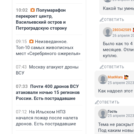
Какой ты умны
10:02
Полумарафон
перекроет центр,
ОТВЕТИТЬ
Васильевский остров и
Петроградскую сторону
280342589
26 апреля 20
09:15
Неизведанное.
Было как то 4 
Топ-10 самых живописных
месяцев. Отли
мест «Серебряного ожерелья»
куплю.
07:43
Москву атакуют дроны
ОТВЕТИТЬ
ВСУ
MaxMara
25 апреля 2023
07:33
Почти 400 дронов ВСУ
Как надоел этот
атаковали ночью 15 регионов
России. Есть пострадавшие
ОТВЕТИТЬ
07:12
На Ильском НПЗ
Гость
25 апреля 2023
начался пожар после налета
дронов. Есть пострадавшие
Тема не раскрыта
Под каким новы