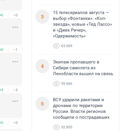
15 телесериалов августа —
+0
–0
3
выбор «Фонтанки»: «Коп-
звезда», новые «Тед Лассо»
и «Джек Ричер»,
«Одержимость»
63 669
+0
–1
Экипаж пропавшего в
4
Сибири самолета из
Ленобласти вышел на связь
55 666
+3
–3
ВСУ ударили ракетами и
5
дронами по территории
России. Власти регионов
сообщили о пострадавших
+0
–0
52 855