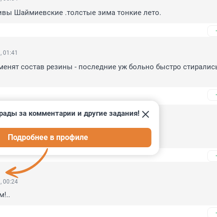
ивы Шаймиевские .толстые зима тонкие лето.
, 01:41
енят состав резины - последние уж больно быстро стирались 
рады за комментарии и другие задания!
23, 02:21
Подробнее в профиле
реди! Надейся и жди!
, 00:24
!..