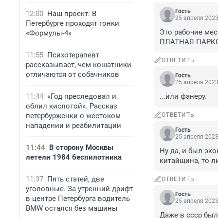
Гость
12:00
Наш проект: В
25 апреля 2023
Петербурге проходят гонки
Это рабочие ме
«Формулы-4»
ПЛАТНАЯ ПАРК
11:55
Психотерапевт
ОТВЕТИТЬ
рассказывает, чем кошатники
отличаются от собачников
Гость
25 апреля 2023
11:44
«Год преследовал и
...или фанеру.
облил кислотой». Рассказ
петербурженки о жестоком
ОТВЕТИТЬ
нападении и реабилитации
Гость
25 апреля 2023
11:44
В сторону Москвы
Ну да, и был эко
летели 1984 беспилотника
китайщина, то л
11:37
Пять статей, две
ОТВЕТИТЬ
уголовные. За утренний дрифт
Гость
в центре Петербурга водитель
25 апреля 2023
BMW остался без машины
Даже в ссср бы