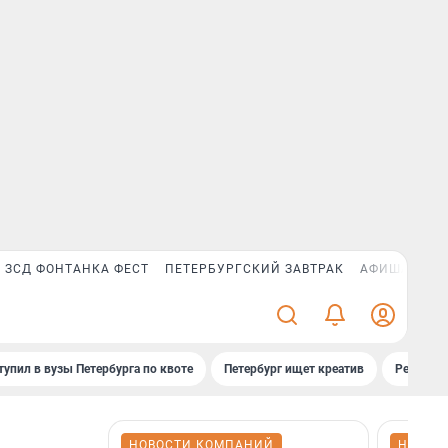
ЗСД ФОНТАНКА ФЕСТ
ПЕТЕРБУРГСКИЙ ЗАВТРАК
АФИША PLUS
тупил в вузы Петербурга по квоте
Петербург ищет креатив
Рейтинги
НОВОСТИ КОМПАНИЙ
НОВОС