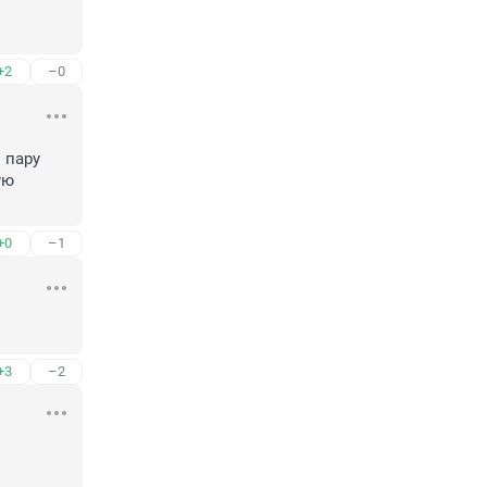
+2
–0
 пару 
ю 
+0
–1
+3
–2