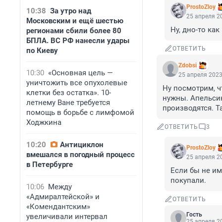
ProstoZloy
10:38
За утро над
25 апреля 20
Московским и ещё шестью
Ну, дно-то как
регионами сбили более 80
БПЛА. ВС РФ нанесли удары
ОТВЕТИТЬ
по Киеву
Zdobsi
10:30
«Основная цель —
25 апреля 2023
уничтожить все опухолевые
Ну посмотрим, ч
клетки без остатка». 10-
нужны. Апельсин
летнему Ване требуется
производятся. Т
помощь в борьбе с лимфомой
Ходжкина
ОТВЕТИТЬ
3
10:20
Антициклон
ProstoZloy
вмешался в погодный процесс
25 апреля 20
в Петербурге
Если бы не им
покупали.
10:06
Между
«Адмиралтейской» и
ОТВЕТИТЬ
«Комендантским»
Гость
увеличивали интервал
25 апреля 20