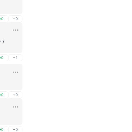
+0
–0
у 
+0
–1
+0
–0
+0
–0