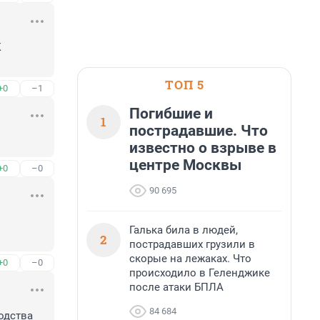
 
ТОП 5
+0
–1
Погибшие и
1
пострадавшие. Что
известно о взрыве в
центре Москвы
+0
–0
90 695
Галька била в людей,
2
пострадавших грузили в
скорые на лежаках. Что
+0
–0
происходило в Геленджике
после атаки БПЛА
84 684
дства 