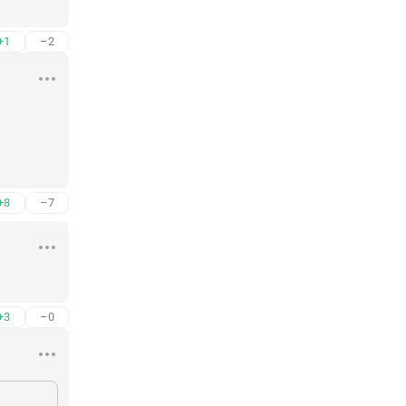
+1
–2
+8
–7
+3
–0