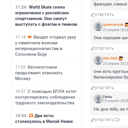
франции, самые 
11:26
World Skate сняла
ограничения с российских
ОТВЕТИТЬ
спортсменов. Они смогут
выступать с флагом и гимном
гденковская
25 апреля 2023
11:14
Вандал оторвал руку
Они хорошие шин
у памятника воинам-
интернационалистам в
ОТВЕТИТЬ
Сосновом Бору
Alex Gold
25 апреля 2023
11:03
Беспилотники
они хоть круглые
продолжают атаковать
балансировке бу
Москву
ОТВЕТИТЬ
10:57
С помощью БПЛА хотят
контролировать соблюдение
Гость
25 апреля 2023
трудового законодательства
Ни дна тебе, ни 
10:44
Две яхты
ОТВЕТИТЬ
1
столкнулись в Малой Невке