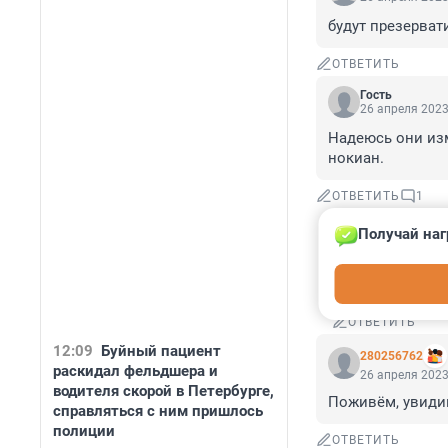
будут презерват
ОТВЕТИТЬ
Гость
26 апреля 2023
Надеюсь они изм
нокиан.
ОТВЕТИТЬ
1
Получай наг
pride
26 апреля 20
Вся жизнь впе
ОТВЕТИТЬ
12:09
Буйный пациент
280256762
раскидал фельдшера и
26 апреля 2023
водителя скорой в Петербурге,
Поживём, увидим
справляться с ним пришлось
полиции
ОТВЕТИТЬ