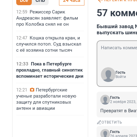
Все
СПБ
24 часа
ПЕРЕЙТИ К ПУ
57 комм
12:59
Режиссер Сарик
Андреасян заявляет: фильм
про Колобка снял не он
Бывший завод N
выпускать шин
12:47
Кошка открыла кран, и
случился потоп. Суд взыскал
с её хозяина сотни тысяч
12:33
Пока в Петербурге
прохладно, главный синоптик
Гость
вспоминает исторические дни
Войти
12:21
Петербургские
ученые разработали новую
Гость
защиту для спутниковых
2 ноября 2023,
антенн и авиации
Превратят в Виа
ОТВЕТИТЬ
Гость
26 апреля 2023