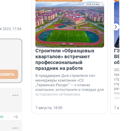
я 2023, 17:04
Строители «Образцовых
ГЭС, м
кварталов» встречают
ВВП: в
профессиональный
об ист
праздник на работе
2026-й —
равить
професси
В преддверии Дня строителя топ-
строителе
менеджеры компании «СЗ
строителя
„Терминал-Ресурс“ — о планах
раз. В ГК
компании, испытаниях и поводах для
появился
осторожного оптимизма.
поменяла
7 августа, 18:00
7 августа,
+0
–0