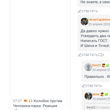
Не знаете, а сви
ОТВЕТИТЬ
ЧичасСараНач
25 апреля 2023
Да давно нужно 
Утвердить два т
Написать ГОСТ.

И Шина и Точка!
ОТВЕТИТЬ
3
Dim22
25 апреля 20
Правильно . И 
ОТВЕТИТЬ
lamer
25 апреля 20
07:07
Колобок против
Человека-паука. Реакция
Dim22
25 апреля 