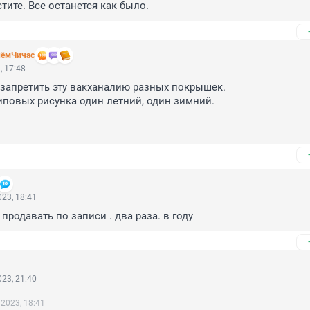
стите. Все останется как было.
нёмЧичас
, 17:48
запретить эту вакханалию разных покрышек.

иповых рисунка один летний, один зимний.

23, 18:41
продавать по записи . два раза. в году
23, 21:40
2023, 18:41