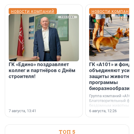
НОВОСТИ КОМПАНИЙ
НОВОСТИ КОМПАНИ
ГК «Едино» поздравляет
ГК «А101» и фонд
коллег и партнёров с Днём
объединяют усил
строителя!
защиты животных
программы
биоразнообразия
Группа компаний «А101»
Благотворительный фо
бездомным животным 
заключили соглашение
7 августа, 13:41
6 августа, 12:26
стратегическом сотрудн
ТОП 5