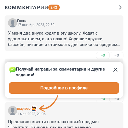
КОММЕНТАРИИ
242
Гость
17 октября 2023, 22:50
У меня два внука ходят в эту школу. Ходят с 
удовольствием, а это важно! Хорошие кружки, 
бассейн, питание и стоимость для семьи со средним 
достатком приемлимая
+0
–0
Гость
12 мая 2023, 13:36
Получай награды за комментарии и другие 
задания!
Как бывший сотрудник данного заведения - 
порадуюсь. Изнутри было хорошо видно что это за 
Подробнее в профиле
школа "с высокими образовательными результатами"
+0
–0
maproco
1 мая 2023, 21:06
Предлагаю ввести в школах новый предмет 
"Понятия". Байкова, как выйдет, именно 