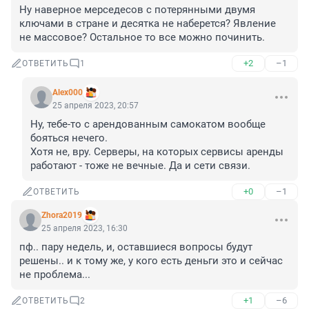
Ну наверное мерседесов с потерянными двумя 
ключами в стране и десятка не наберется? Явление 
не массовое? Остальное то все можно починить.
+2
–1
ОТВЕТИТЬ
1
Alex000
25 апреля 2023, 20:57
Ну, тебе-то с арендованным самокатом вообще 
бояться нечего.

Хотя не, вру. Серверы, на которых сервисы аренды 
работают - тоже не вечные. Да и сети связи.
+0
–1
ОТВЕТИТЬ
Zhora2019
25 апреля 2023, 16:30
пф.. пару недель, и, оставшиеся вопросы будут 
решены.. и к тому же, у кого есть деньги это и сейчас 
не проблема...
+1
–6
ОТВЕТИТЬ
2