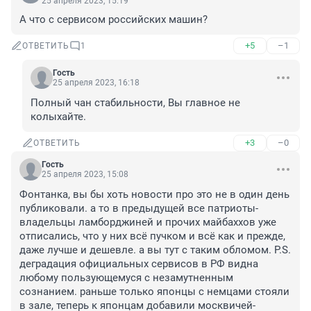
25 апреля 2023, 15:19
A что с сервисом российских машин?
+5
–1
ОТВЕТИТЬ
1
Гость
25 апреля 2023, 16:18
Полный чан стабильности, Вы главное не 
колыхайте.
+3
–0
ОТВЕТИТЬ
Гость
25 апреля 2023, 15:08
Фонтанка, вы бы хоть новости про это не в один день 
публиковали. а то в предыдущей все патриоты-
владельцы ламборджиней и прочих майбаххов уже 
отписались, что у них всё пучком и всё как и прежде, 
даже лучше и дешевле. а вы тут с таким обломом. P.S. 
деградация официальных сервисов в РФ видна 
любому пользующемуся с незамутненным 
сознанием. раньше только японцы с немцами стояли 
в зале, теперь к японцам добавили москвичей-