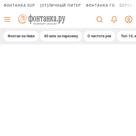
ФОНТАНКА SUP
(ОТ)ЛИЧНЫЙ ПИТЕР
ФОНТАНКА ГО
СЕРЕБР
Фонтан на Неве
40 млн за парковку
О чистоте рек
Топ-10, 