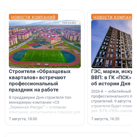
НОВОСТИ КОМПАНИЙ
НОВОСТИ КОМПАНИ
Строители «Образцовых
ГЭС, марки, искус
кварталов» встречают
ВВП: в ГК «ПСК» р
профессиональный
об истории Дня с
праздник на работе
2026-й — юбилейный го
профессионального пр
В преддверии Дня строителя топ-
строителей. 9 августа 2
менеджеры компании «СЗ
строителя будет отмечат
„Терминал-Ресурс“ — о планах
раз. В ГК «ПСК» напомни
компании, испытаниях и поводах для
появился праздник и к
осторожного оптимизма.
7 августа, 18:00
7 августа, 16:20
поменялась роль строит