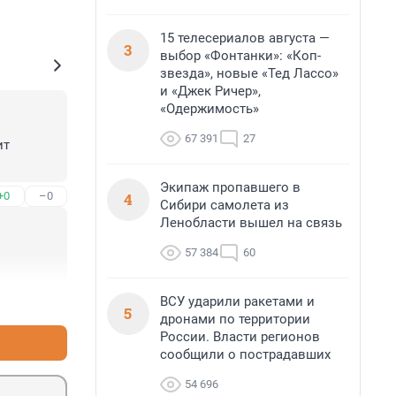
15 телесериалов августа —
3
выбор «Фонтанки»: «Коп-
звезда», новые «Тед Лассо»
и «Джек Ричер»,
«Одержимость»
67 391
27
т 
Экипаж пропавшего в
4
+0
–0
Сибири самолета из
Ленобласти вышел на связь
57 384
60
ВСУ ударили ракетами и
+0
–1
5
дронами по территории
России. Власти регионов
сообщили о пострадавших
54 696