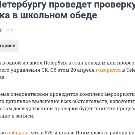
етербургу проведет проверку
яка в школьном обеде
13 703
тариев
 в одной из школ Петербурга стал поводом для провер
кого управления СК. Об этом 20 апреля
говорится
в Tel
ва.
ремя следователями проводится комплекс мероприяти
а детальное выяснение всех обстоятельств, изложенн
татам доследственной проверки будет принято процес
зано в записи.
а»
сообщала
, что в 575-й школе Приморского района в