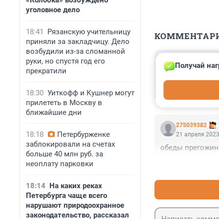
«Колобка» возбуждено
уголовное дело
18:41
Рязанскую учительницу
КОММЕНТАР
приняли за закладчицу. Дело
возбудили из-за сломанной
Гость
руки, но спустя год его
Получай наг
21 апреля 2023
прекратили
"Червяк - не вин
проверять почащ
18:30
Уиткофф и Кушнер могут
прилететь в Москву в
ближайшие дни
275039382
18:18
Петербурженке
21 апреля 2023
заблокировали на счетах
обеды прегожинс
больше 40 млн руб. за
неоплату парковки
18:14
На каких реках
Петербурга чаще всего
нарушают природоохранное
законодательство, рассказал