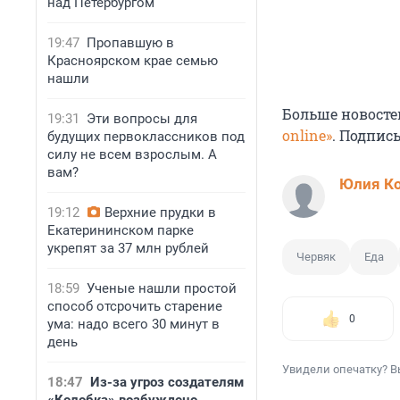
над Петербургом
19:47
Пропавшую в
Красноярском крае семью
нашли
Больше новосте
19:31
Эти вопросы для
online»
. Подпис
будущих первоклассников под
силу не всем взрослым. А
вам?
Юлия К
19:12
Верхние прудки в
Екатерининском парке
укрепят за 37 млн рублей
Червяк
Еда
18:59
Ученые нашли простой
способ отсрочить старение
0
ума: надо всего 30 минут в
день
Увидели опечатку? В
18:47
Из-за угроз создателям