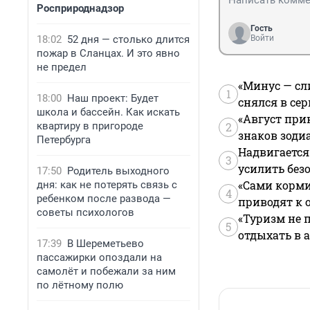
Росприроднадзор
Гость
18:02
52 дня — столько длится
Войти
пожар в Сланцах. И это явно
не предел
«Минус — сл
1
18:00
Наш проект: Будет
снялся в се
школа и бассейн. Как искать
«Август при
квартиру в пригороде
2
знаков зоди
Петербурга
Надвигается
3
усилить без
17:50
Родитель выходного
«Сами корми
дня: как не потерять связь с
4
ребенком после развода —
приводят к 
советы психологов
«Туризм не 
5
отдыхать в а
17:39
В Шереметьево
пассажирки опоздали на
самолёт и побежали за ним
по лётному полю