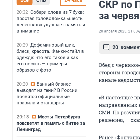
Все
СПБ
24 часа
СКР по П
20:32
Собери слова из 7 букв:
за черв
простая головоломка «шесть
лепестков» улучшает память и
внимание
20 апреля 2023, 21:08
20:29
Дофаминовый шик,
20
коммен
блеск, красота. Фанки-стайл в
одежде: что это такое и как
его носить — примеры
Обед с червяком
образов с фото
стороны городс
канале ведомст
20:20
Банный бизнес
выводят из тени? В России
появятся официальные
«В настоящее в
правила и стандарты
направленных н
СМИ. По резуль
20:18
Мосты Петербурга
решение», — ска
подсветят в память о битве за
Ленинград
Ранее «Фонтанк