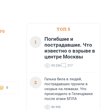
ТОП 5
SPB
Погибшие и
1
пострадавшие. Что
известно о взрыве в
центре Москвы
93 236
217
Галька била в людей,
2
пострадавших грузили в
0
скорые на лежаках. Что
происходило в Геленджике
после атаки БПЛА
86 996