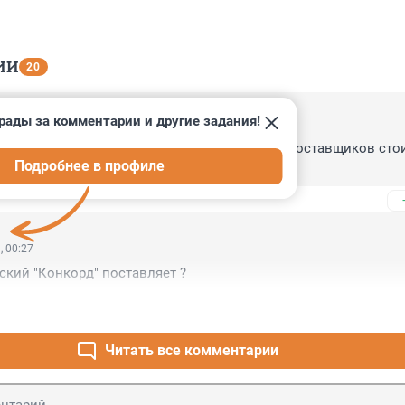
ИИ
20
рады за комментарии и другие задания!
, 14:44
оват, он мог из яблока попасть, а вот левых поставщиков стои
Подробнее в профиле
е".
, 00:27
кий "Конкорд" поставляет ?
Читать все комментарии