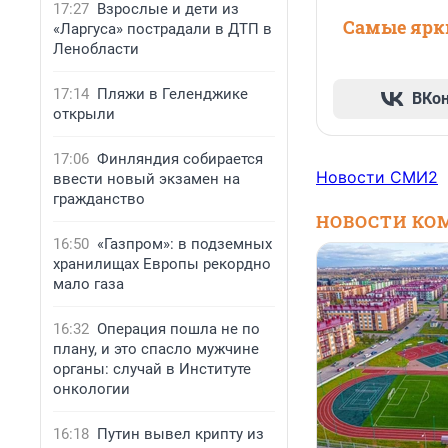
17:27
Взрослые и дети из
Самые ярки
«Ларгуса» пострадали в ДТП в
Ленобласти
17:14
Пляжи в Геленджике
ВКо
открыли
17:06
Финляндия собирается
Новости СМИ2
ввести новый экзамен на
гражданство
НОВОСТИ КО
16:50
«Газпром»: в подземных
хранилищах Европы рекордно
мало газа
16:32
Операция пошла не по
плану, и это спасло мужчине
органы: случай в Институте
онкологии
16:18
Путин вывел крипту из