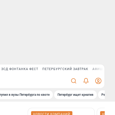
ЗСД ФОНТАНКА ФЕСТ
ПЕТЕРБУРГСКИЙ ЗАВТРАК
АФИША PLUS
тупил в вузы Петербурга по квоте
Петербург ищет креатив
Рейтинги
НОВОСТИ КОМПАНИЙ
НОВОС