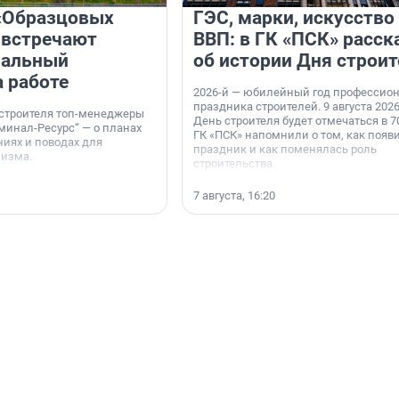
«Образцовых
ГЭС, марки, искусство
 встречают
ВВП: в ГК «ПСК» расск
нальный
об истории Дня строит
а работе
2026-й — юбилейный год профессио
праздника строителей. 9 августа 2026
 строителя топ-менеджеры
День строителя будет отмечаться в 70
минал-Ресурс“ — о планах
ГК «ПСК» напомнили о том, как появ
иях и поводах для
праздник и как поменялась роль
мизма.
строительства.
7 августа, 16:20