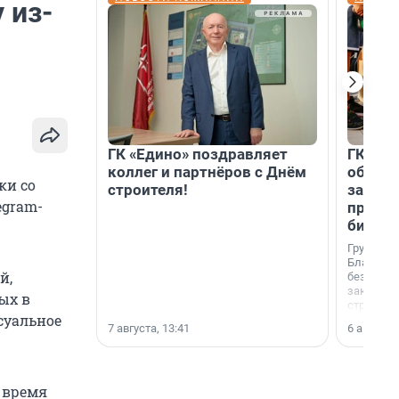
 из-
ГК «Едино» поздравляет
ГК «А1
коллег и партнёров с Днём
объеди
ки со
строителя!
защит
egram-
прогр
биора
Группа к
Благотв
й,
бездомн
заключил
ых в
стратеги
суальное
7 августа, 13:41
6 августа,
о время