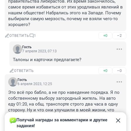
правительства либерастов. Их время закончилось, 
самое время избавиться от этих уродливых явлений в 
нашем обществе! Набрались этого на Западе. Почему 
выбирали самую мерзость, почему не взяли чего-то 
хорошего?
+0
–2
ОТВЕТИТЬ
1
Гость
7 апреля 2023, 07:13
Талоны и карточки предлагаете?
+0
–0
ОТВЕТИТЬ
Гость
6 апреля 2023, 12:25
Это всё про бабло, а не про наведение порядка. Я по 
собственному выбору загородный житель. На авто 
еду 01:20, на общ. транспорте строго два часа в одну 
сторону. Ну и что они улучшили в моей жизни, что 
облегчили? Радость "местных" Не понимаю. 
Получай награды за комментарии и другие 
Законодатель чётко разделил людей на своих и 
задания!
чужих. Это не дискриминация, нет? 
