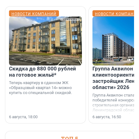
НОВОСТИ КОМПАНИЙ
НОВОСТИ КОМПАНИ
Скидка до 880 000 рублей
Группа Аквилон 
на готовое жильё*
клиентоориентир
застройщик Лени
Теперь квартиру в сданном ЖК
области» 2026
«Образцовый квартал 14» можно
купить со специальной скидкой.
Группа Аквилон стала 
победителей конкурса 
строительная организа
Ленинградской области 
номинации «Самый
6 августа, 18:00
6 августа, 16:50
клиентоориентированн
застройщик Ленинград
области».
ТОП 5