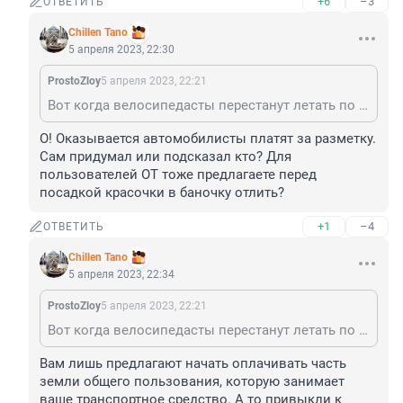
+6
–3
ОТВЕТИТЬ
Chillen Tano
5 апреля 2023, 22:30
ProstoZloy
5 апреля 2023, 22:21
Вот когда велосипедасты перестанут летать по встречке и из своих карманов оплатят разметку велодорожек - тогда и поговрим.
О! Оказывается автомобилисты платят за разметку. 
Сам придумал или подсказал кто? Для 
пользователей ОТ тоже предлагаете перед 
посадкой красочки в баночку отлить?
+1
–4
ОТВЕТИТЬ
Chillen Tano
5 апреля 2023, 22:34
ProstoZloy
5 апреля 2023, 22:21
Вот когда велосипедасты перестанут летать по встречке и из своих карманов оплатят разметку велодорожек - тогда и поговрим.
Вам лишь предлагают начать оплачивать часть 
земли общего пользования, которую занимает 
ваше транспортное средство. А то привыкли к 