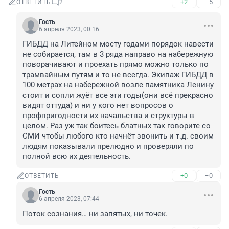
+2
–5
ОТВЕТИТЬ
2
Гость
6 апреля 2023, 00:16
ГИБДД на Литейном мосту годами порядок навести 
не собирается, там в 3 ряда направо на набережную 
поворачивают и проехать прямо можно только по 
трамвайным путям и то не всегда. Экипаж ГИБДД в 
100 метрах на набережной возле памятника Ленину 
стоит и сопли жуёт все эти годы(они всё прекрасно 
видят оттуда) и ни у кого нет вопросов о 
профпригодности их начальства и структуры в 
целом. Раз уж так боитесь блатных так говорите со 
СМИ чтобы любого кто начнёт звонить и т.д. своим 
людям показывали прелюдно и проверяли по 
полной всю их деятельность.
+0
–0
ОТВЕТИТЬ
Гость
6 апреля 2023, 07:44
Поток сознания… ни запятых, ни точек.