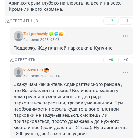
Азии,которым глубоко наплевать на все и на всех.

Кроме личного кармана.
+2
–1
ОТВЕТИТЬ
3
Zloi_prohozhiy
6 апреля 2023, 08:08
Поддержу. Жду платной парковки в Купчино
+0
–0
ОТВЕТИТЬ
266990133
6 апреля 2023, 08:14
Скажу Вам как житель Адмиралтейского района , 
что Вы абсолютно правы! Количество машин у 
дома реально уменьшилось, в два ряда 
парковаться перестали, трафик уменьшился. При 
необходимости поехать куда то в зоне платной 
парковки не задумываешься, сможешь ли 
припарковаться, просто доезжаешь до нужного 
места и все (если дело на 1-2 часа). Ну а заплатить 
1800 руб/год жаба меня не удавит.