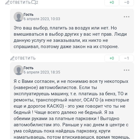
+0
–0
ОТВЕТИТЬ
2
Гость
6 апреля 2023, 10:03
Это ваш выбор, платить за воздух или нет. Но 
вмешиваться в выбор других у вас нет прав. Люди 
данную услугу не заказывали, их никто не 
спрашивал, поэтому даже закон на их стороне.
+0
–1
ОТВЕТИТЬ
Гость
6 апреля 2023, 18:35
Я с Вами согласен, и не понимаю воя ту некоторых 
(наверное) автомобилистов. Если ты 
эксплуатируешь машину, т.е. платишь за бенз, ТО и 
ремонты, транспортный налог, ОСАГО (а некоторые 
еще и дорогое КАСКО) - это уже говорит что ты не 
бедный ! Чаще всего далеко не бедный. Я за 
обеими руками за платные парковки ! Выгодно 
автомобилистам это. Раньше у нас днем в центре с 
ума сойдешь пока найдешь парковку, круги 
наматываешь, потом втискиваешся, время теряешь, 