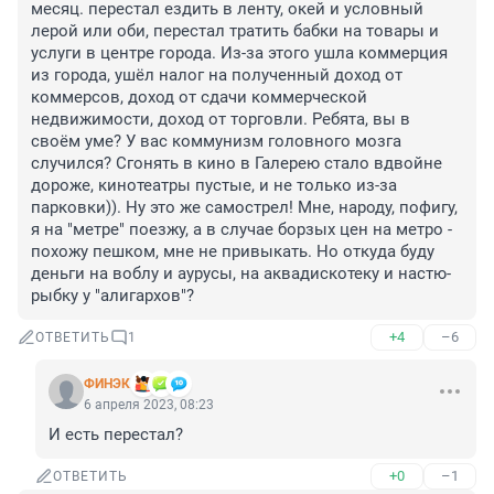
месяц. перестал ездить в ленту, окей и условный 
лерой или оби, перестал тратить бабки на товары и 
услуги в центре города. Из-за этого ушла коммерция 
из города, ушёл налог на полученный доход от 
коммерсов, доход от сдачи коммерческой 
недвижимости, доход от торговли. Ребята, вы в 
своём уме? У вас коммунизм головного мозга 
случился? Сгонять в кино в Галерею стало вдвойне 
дороже, кинотеатры пустые, и не только из-за 
парковки)). Ну это же самострел! Мне, народу, пофигу, 
я на "метре" поезжу, а в случае борзых цен на метро - 
похожу пешком, мне не привыкать. Но откуда буду 
деньги на воблу и аурусы, на аквадискотеку и настю-
рыбку у "алигархов"?
+4
–6
ОТВЕТИТЬ
1
ФИНЭК
6 апреля 2023, 08:23
И есть перестал?
+0
–1
ОТВЕТИТЬ