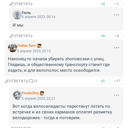
+2
–1
ОТВЕТИТЬ
Гость
6 апреля 2023, 00:14
И мы
+0
–0
ОТВЕТИТЬ
Chillen Tano
5 апреля 2023, 22:12
Наконец-то начали убирать zhоповозки с улиц. 
Глядишь, и общественному транспорту станет где 
ездить, и для велополос место освободится.
+2
–17
ОТВЕТИТЬ
10
ProstoZloy
5 апреля 2023, 22:21
Вот когда велосипедасты перестанут летать по 
встречке и из своих карманов оплатят разметку 
велодорожек - тогда и поговрим.