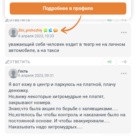
Подробнее в профиле
Про работу наземного О. Т. даже писать лень.
+0
–1
ОТВЕТИТЬ
Zloi_prohozhiy
6 апреля 2023, 10:33
уважающий себя человек ездит в театр не на личном 
автомобиле, а на такси
+0
–0
ОТВЕТИТЬ
Гость
6 апреля 2023, 09:31
Я вот езжу в центр и паркуюсь на платной, плачу 
денюжку.

Но,вижу некоторые хитромудрые не платят, 
закрывают номера.

Знаю,что была акция по борьбе с халявщиками.....

Но,хотелось бы чтобы контроль и наказание было на 
постоянной основе. И чтобы эвакуировали.....

Наказывать надо хитромудрых.....