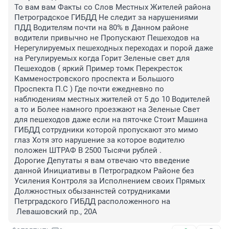
То вам вам Факты со Слов Местных Жителей района 
Петроградское ГИБДД Не следит за нарушениями 
ПДД Водителям почти на 80% в Данном районе 
водители привычно не Пропускают Пешеходов на 
Нерегулируемых пешеходных переходах и порой даже 
на Регулируемых когда Горит Зеленые свет для 
Пешеходов ( яркий Пример томк Перекресток 
Камменостровского проспекта и Большого 
Проспекта П.С ) Где почти ежедневно по 
наблюдениям местных жителей от 5 до 10 Водителей 
а то и Более намного проезжают на Зеленые Свет 
для пешеходов даже если на пяточке Стоит Машина 
ГИБДД сотрудники которой пропускают это мимо 
глаз Хотя это нарушение за которое водителю 
положен ШТРАФ В 2500 Тысячи рублей .

Дорогие Депутаты я вам отвечаю что введение 
данной Инициативы в Петроградком Районе без 
Усиления Контроля за Исполнением своих Прямых 
Должностных обызаннстей сотрудниками 
Петрградского ГИБДД расположенного на 

 Левашовский пр., 20А