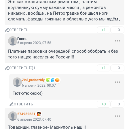
Это как с капитальным ремонтом , платим 
кругленькую сумму каждый месяц , а ремонтов 
никаких , вообще , на Петроградке боишься ноги 
сломать ,фасады грязные и облезлые ,чего мы ждём ,
+1
–0
ОТВЕТИТЬ
Гость
6 апреля 2023, 07:58
Платные парковки очередной способ обобрать и без 
того нищее население России!!!
+1
–0
ОТВЕТИТЬ
1
Zloi_prohozhiy
6 апреля 2023, 08:07
Тютютюююю))
+0
–0
ОТВЕТИТЬ
274952631
6 апреля 2023, 07:40
Товарищи, главное- Мариуполь наш!!!
