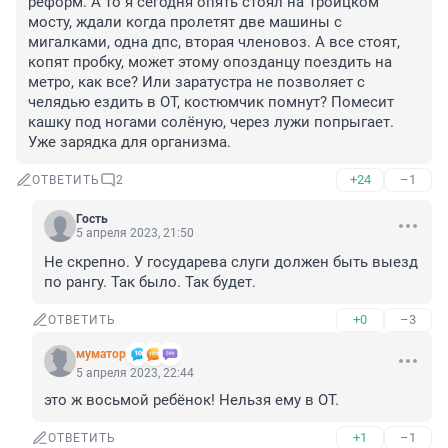
реформ. А то я сегодня опять стоял на Троицком 
мосту, ждали когда пролетят две машины с 
мигалками, одна дпс, вторая членовоз. А все стоят, 
копят пробку, может этому опозданцу поездить на 
метро, как все? Или заратустра не позволяет с 
челядью ездить в ОТ, костюмчик помнут? Помесит 
кашку под ногами солёную, через лужи попрыгает. 
Уже зарядка для организма.
+24
–1
ОТВЕТИТЬ
2
Гость
5 апреля 2023, 21:50
Не скрепно. У государева слуги должен быть выезд 
по рангу. Так было. Так будет.
+0
–3
ОТВЕТИТЬ
муматор
5 апреля 2023, 22:44
это ж восьмой ребёнок! Нельзя ему в ОТ.
+1
–1
ОТВЕТИТЬ