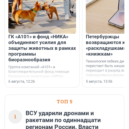
ГК «А101» и фонд «НИКА»
Петербуржцы
объединяют усилия для
возвращаются к
защиты животных в рамках
«раскладушкам» 
программы
«книжкам»
биоразнообразия
Технология гибких дисп
перестает быть нишевы
Группа компаний «А101» и
переходит в разряд вос
Благотворительный фонд помощи
повседневных решений
бездомным животным «НИКА»
заключили соглашение о
6 августа, 12:26
5 августа, 13:56
стратегическом сотрудничестве.
ТОП 5
ВСУ ударили дронами и
1
ракетами по одиннадцати
регионам России. Власти