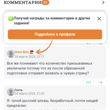
КОММЕНТАРИИ
33
Гость
31 марта 2023, 01:50
Получай награды за комментарии и другие 
задания!
Помниться раньше часть призывников после учебки 
в афган направляли, а сейчас на свои новые 
Подробнее в профиле
территории - нет..
+1
–0
Merci Bien
30 марта 2023, 22:17
Все же понимают что количество призываемых 
увеличили потому что их после обрезанной 
подготовки отправят воевать в чужую страну?
+11
–0
Гость
30 марта 2023, 21:02
Я- тупой русский алкаш, безработный, почти нищий 
предлагаю:
