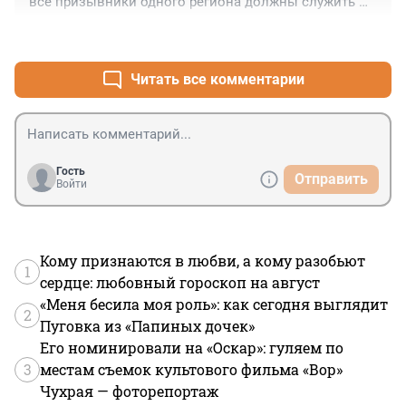
 всё призывники одного региона должны служить 
вместе на территории региона призыва и под 
+10
–0
командованием офицеров - уроженцев региона 
призыва. Это сплотит личный состав и обеспечит 
более эффективное администрирование 
Читать все комментарии
деятельности военных подразделений.
Гость
Отправить
Войти
Кому признаются в любви, а кому разобьют
1
сердце: любовный гороскоп на август
«Меня бесила моя роль»: как сегодня выглядит
2
Пуговка из «Папиных дочек»
Его номинировали на «Оскар»: гуляем по
3
местам съемок культового фильма «Вор»
Чухрая — фоторепортаж