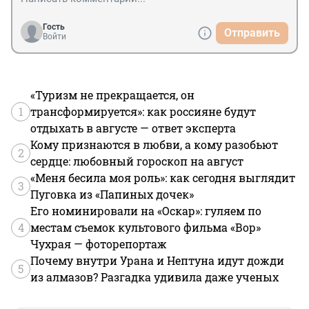
Гость
Отправить
Войти
«Туризм не прекращается, он
1
трансформируется»: как россияне будут
отдыхать в августе — ответ эксперта
Кому признаются в любви, а кому разобьют
2
сердце: любовный гороскоп на август
«Меня бесила моя роль»: как сегодня выглядит
3
Пуговка из «Папиных дочек»
Его номинировали на «Оскар»: гуляем по
4
местам съемок культового фильма «Вор»
Чухрая — фоторепортаж
Почему внутри Урана и Нептуна идут дожди
5
из алмазов? Разгадка удивила даже ученых