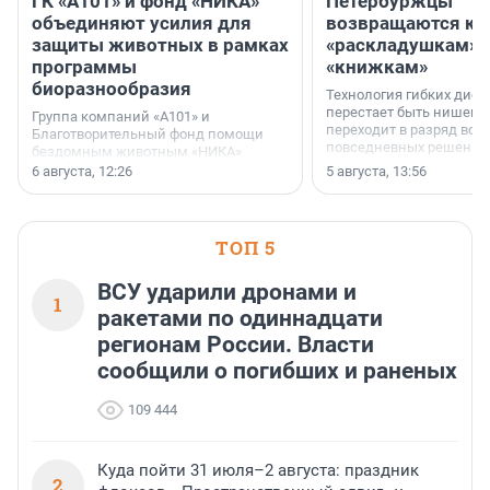
ГК «А101» и фонд «НИКА»
Петербуржцы
объединяют усилия для
возвращаются к
защиты животных в рамках
«раскладушкам» 
программы
«книжкам»
биоразнообразия
Технология гибких дисп
перестает быть нишевы
Группа компаний «А101» и
переходит в разряд вос
Благотворительный фонд помощи
повседневных решений
бездомным животным «НИКА»
заключили соглашение о
6 августа, 12:26
5 августа, 13:56
стратегическом сотрудничестве.
ТОП 5
ВСУ ударили дронами и
1
ракетами по одиннадцати
регионам России. Власти
сообщили о погибших и раненых
109 444
Куда пойти 31 июля–2 августа: праздник
2