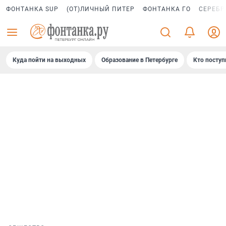
ФОНТАНКА SUP
(ОТ)ЛИЧНЫЙ ПИТЕР
ФОНТАНКА ГО
СЕРЕБР
Куда пойти на выходных
Образование в Петербурге
Кто поступ