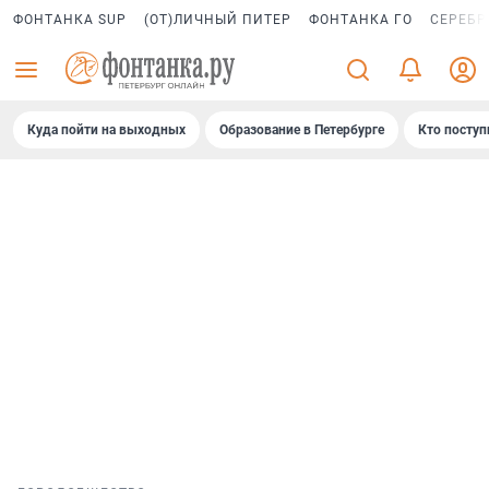
ФОНТАНКА SUP
(ОТ)ЛИЧНЫЙ ПИТЕР
ФОНТАНКА ГО
СЕРЕБР
Куда пойти на выходных
Образование в Петербурге
Кто поступ