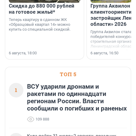
Скидка до 880 000 рублей
Группа Аквилон 
на готовое жильё*
клиентоориентир
застройщик Лени
Теперь квартиру в сданном ЖК
области» 2026
«Образцовый квартал 14» можно
купить со специальной скидкой.
Группа Аквилон стала 
победителей конкурса 
строительная организа
Ленинградской области 
номинации «Самый
6 августа, 18:00
6 августа, 16:50
клиентоориентированн
застройщик Ленинград
области».
ТОП 5
ВСУ ударили дронами и
1
ракетами по одиннадцати
регионам России. Власти
сообщили о погибших и раненых
109 888