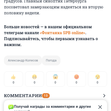
градусов. Главный синоптик Петербурга
посоветовал замерзающим надеяться на вторую
половину недели.
Больше новостей — в нашем официальном
телеграм-канале
«Фонтанка SPB online»
.
Подписывайтесь, чтобы первыми узнавать о
важном.
Александр Колесов
Погода
0
0
0
0
0
КОММЕНТАРИИ
13
Получай награды за комментарии и другие 
Гость
20 февраля 2023, 12:56