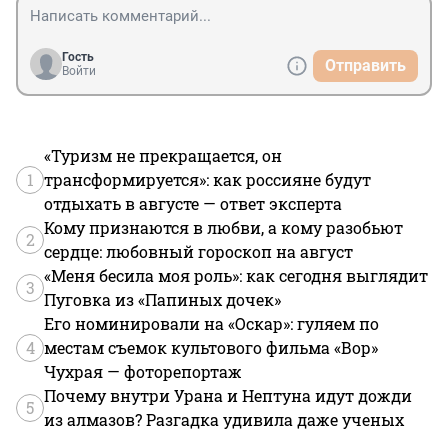
Гость
Отправить
Войти
«Туризм не прекращается, он
1
трансформируется»: как россияне будут
отдыхать в августе — ответ эксперта
Кому признаются в любви, а кому разобьют
2
сердце: любовный гороскоп на август
«Меня бесила моя роль»: как сегодня выглядит
3
Пуговка из «Папиных дочек»
Его номинировали на «Оскар»: гуляем по
4
местам съемок культового фильма «Вор»
Чухрая — фоторепортаж
Почему внутри Урана и Нептуна идут дожди
5
из алмазов? Разгадка удивила даже ученых