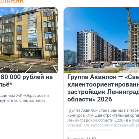
МПАНИЙ
80 000 рублей на
Группа Аквилон — «Са
льё*
клиентоориентирован
застройщик Ленингра
 сданном ЖК «Образцовый
области» 2026
 купить со специальной
Группа Аквилон стала одним из поб
конкурса «Лучшая строительная орг
Ленинградской области 2026» в ном
«Самый клиентоориентированный з
Ленинградской области».
6 августа, 16:50