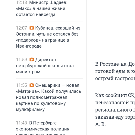
12:18
Министр Шадаев:
«Макс» в нашей жизни
остается навсегда
12:07
Кубинец, ехавший из
Эстонии, чуть не остался без
«подарков» на границе в
Ивангороде
11:59
Директор
В Ростове-на-Д
петербургской школы стал
готовой еды в 
министром
острый гастроэ
11:55
Смешарики — новая
«Матрица». Какой получилась
Как сообщил СК
новая полнометражная
небезопасной п
картина по культовому
регионального 
мультфильму
заказав еду тор
11:48
В Петербурге
А. В.
экономическая полиция