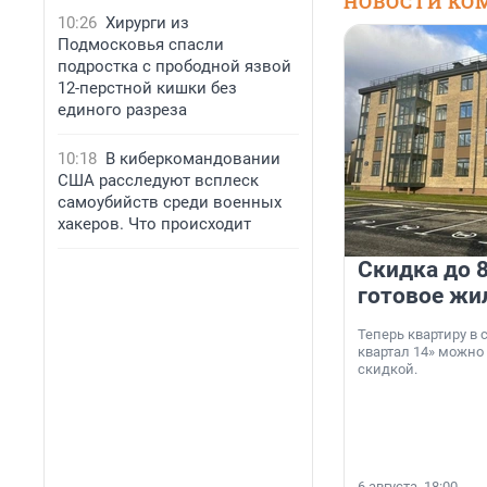
НОВОСТИ КО
10:26
Хирурги из
Подмосковья спасли
подростка с прободной язвой
12-перстной кишки без
единого разреза
10:18
В киберкомандовании
США расследуют всплеск
самоубийств среди военных
хакеров. Что происходит
Скидка до 8
готовое жи
Теперь квартиру в
квартал 14» можно
скидкой.
6 августа, 18:00