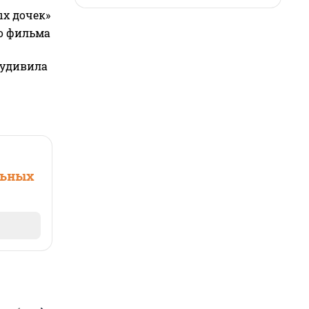
ых дочек»
го фильма
 удивила
льных