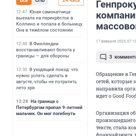
Все
СПБ
24 часа
Генпрок
12:47
Юная самокатчица
компани
выехала на перекрёсток в
массово
Колпино и попала в больницу.
Она в тяжёлом состоянии
17 февраля 2023, 07:1
12:40
В Финляндии
восстанавливают болота у
границы — для обороны
3
коммент
12:30
В уходящий поезд: что
Обращение в Ге
нужно успеть сделать в
сетей, которые 
августе, чтобы не потратить
лето зря
направила орга
идет о Good Food
12:28
На границе с
Петербургом пропал 9-летний
Организация об
мальчик. Он мог погибнуть
произошедшего 
тексте, стала к
франчайзинга, 