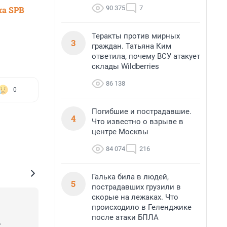
90 375
7
ка SPB
Теракты против мирных
3
граждан. Татьяна Ким
ответила, почему ВСУ атакует
склады Wildberries
86 138
0
Погибшие и пострадавшие.
4
Что известно о взрыве в
центре Москвы
84 074
216
Галька била в людей,
5
пострадавших грузили в
скорые на лежаках. Что
происходило в Геленджике
после атаки БПЛА
.