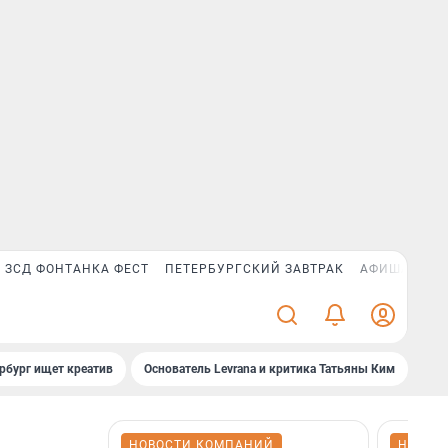
ЗСД ФОНТАНКА ФЕСТ
ПЕТЕРБУРГСКИЙ ЗАВТРАК
АФИША PLUS
рбург ищет креатив
Основатель Levrana и критика Татьяны Ким
Зач
НОВОСТИ КОМПАНИЙ
НОВОС