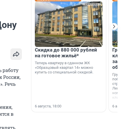
Дону
Скидка до 880 000 рублей
Группа
на готовое жильё*
клиен
застро
Теперь квартиру в сданном ЖК
област
«Образцовый квартал 14» можно
ь работу
купить со специальной скидкой.
Группа А
х России,
победите
. Речь
строител
Ленингра
номинац
клиенто
застройщ
6 августа, 18:00
6 августа,
ения,
области»
ится в
твлять