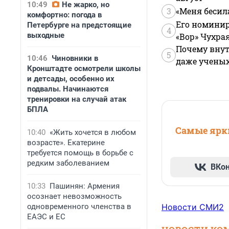
10:49
Не жарко, но
3
«Меня бесил
комфортно: погода в
Его номинир
Петербурге на предстоящие
4
выходные
«Вор» Чухра
Почему внут
5
10:46
Чиновники в
даже учены
Кронштадте осмотрели школы
и детсады, особенно их
подвалы. Начинаются
тренировки на случай атак
БПЛА
Самые ярки
10:40
«Жить хочется в любом
возрасте». Екатерине
требуется помощь в борьбе с
редким заболеванием
ВКо
10:33
Пашинян: Армения
осознает невозможность
одновременного членства в
Новости СМИ2
ЕАЭС и ЕС