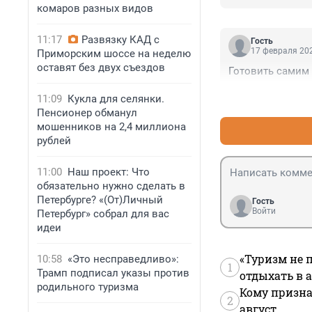
комаров разных видов
11:17
Развязку КАД с
Гость
17 февраля 202
Приморским шоссе на неделю
оставят без двух съездов
Готовить самим 
11:09
Кукла для селянки.
Пенсионер обманул
мошенников на 2,4 миллиона
рублей
11:00
Наш проект: Что
обязательно нужно сделать в
Петербурге? «(От)Личный
Гость
Войти
Петербург» собрал для вас
идеи
«Туризм не 
10:58
«Это несправедливо»:
1
Трамп подписал указы против
отдыхать в а
родильного туризма
Кому призна
2
август