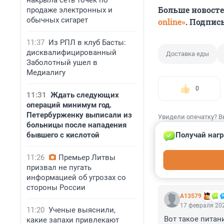
накрыла сеть точек по
Больше новост
продаже электронных и
обычных сигарет
online»
. Подпис
11:37
Из РПЛ в клуб Басты:
дисквалифицированный
Доставка еды
Заболотный ушел в
Медиалигу
0
11:31
Ждать следующих
операций минимум год.
Петербурженку выписали из
Увидели опечатку? В
больницы после нападения
бывшего с кислотой
Получай нагр
11:26
Премьер Литвы
призвал не пугать
КОММЕНТАР
информацией об угрозах со
стороны России
А13579
17 февраля 202
11:20
Ученые выяснили,
Вот такое пита
какие запахи привлекают