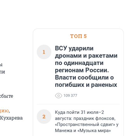
ТОП 5
ВСУ ударили
1
дронами и ракетами
по одиннадцати
ры
регионам России.
ли
Власти сообщили о
погибших и раненых
сбыте
109 377
цию
,
Куда пойти 31 июля–2
2
 Кухарева
августа: праздник флоксов,
«Пространственный сдвиг» у
Манежа и «Музыка мира»