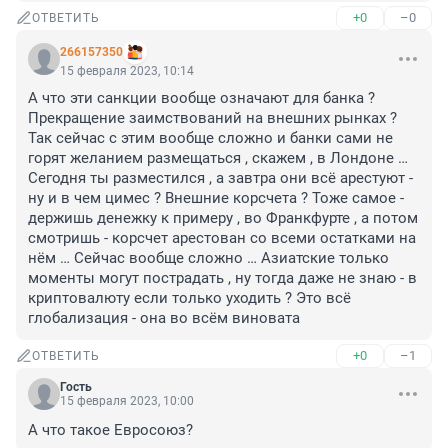
+0
–0
ОТВЕТИТЬ
266157350
15 февраля 2023, 10:14
А что эти санкции вообще означают для банка ? 
Прекращение заимствований на внешних рынках ? 
Так сейчас с этим вообще сложно и банки сами не 
горят желанием размещаться , скажем , в Лондоне … 
Сегодня ты разместился , а завтра они всё арестуют - 
ну и в чем цимес ? Внешние корсчета ? Тоже самое - 
держишь денежку к примеру , во Франкфурте , а потом 
смотришь - корсчет арестован со всеми остатками на 
нём … Сейчас вообще сложно … Азиатские только 
моменты могут пострадать , ну тогда даже не знаю - в 
криптовалюту если только уходить ? Это всё 
глобализация - она во всём виновата
+0
–1
ОТВЕТИТЬ
Гость
15 февраля 2023, 10:00
А что такое Евросоюз?