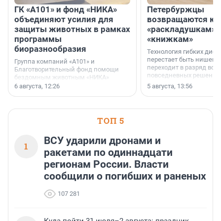
ГК «А101» и фонд «НИКА»
Петербуржцы
объединяют усилия для
возвращаются к
защиты животных в рамках
«раскладушкам» 
программы
«книжкам»
биоразнообразия
Технология гибких дисп
перестает быть нишевы
Группа компаний «А101» и
переходит в разряд вос
Благотворительный фонд помощи
повседневных решений
бездомным животным «НИКА»
заключили соглашение о
6 августа, 12:26
5 августа, 13:56
стратегическом сотрудничестве.
ТОП 5
ВСУ ударили дронами и
1
ракетами по одиннадцати
регионам России. Власти
сообщили о погибших и раненых
107 281