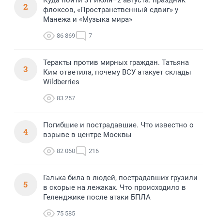
Куда пойти 31 июля–2 августа: праздник
2
флоксов, «Пространственный сдвиг» у
Манежа и «Музыка мира»
86 869
7
Теракты против мирных граждан. Татьяна
3
Ким ответила, почему ВСУ атакует склады
Wildberries
83 257
Погибшие и пострадавшие. Что известно о
4
взрыве в центре Москвы
82 060
216
Галька била в людей, пострадавших грузили
5
в скорые на лежаках. Что происходило в
Геленджике после атаки БПЛА
75 585