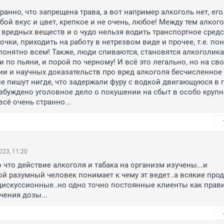
ранно, что запрещена трава, а вот например алкоголь нет, его 
ой вкус и цвет, крепкое и не очень, любое! Между тем алкого
 вредных веществ и о чудо нельзя водить транспортное средс
чки, приходить на работу в нетрезвом виде и прочее, т.е. по
понятно всем! Также, люди спиваются, становятся алкоголикам
 по пьяни, и порой по черному! И всё это легально, но на свой
и и научных доказательств про вред алкоголя бесчисленное 
е пишут нигде, что задержали фуру с водкой двигающуюся в го
збуждено уголовное дело о покушении на сбыт в особо крупн
 всё очень странно...
023, 11:20
 что действие алкоголя и табака на организм изучены...и 
й разумный человек понимает к чему эт ведет..а всякие прод
искуссионные..но одно точно постоянные клиенты как прави
чения дозы...