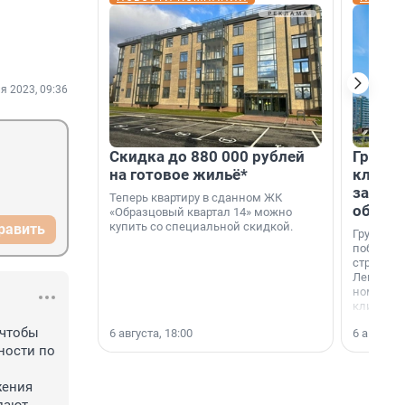
я 2023, 09:36
Скидка до 880 000 рублей
Группа
на готовое жильё*
клиен
застро
Теперь квартиру в сданном ЖК
област
«Образцовый квартал 14» можно
купить со специальной скидкой.
равить
Группа А
победите
строител
Ленингра
номинац
клиенто
застройщ
чтобы 
6 августа, 18:00
6 августа,
области»
ости по 
ения 