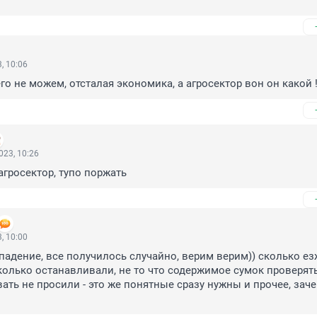
, 10:06
го не можем, отсталая экономика, а агросектор вон он какой 
023, 10:26
 агросектор, тупо поржать
, 10:00
впадение, все получилось случайно, верим верим)) сколько езж
сколько останавливали, не то что содержимое сумок проверять
ать не просили - это же понятные сразу нужны и прочее, зачем