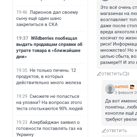
Это всё очень ст
19:46
Ларионов дал своему
магазинах на люб
сыну ещё один шанс
возглавляет топ
закрепиться в СКА
даже после стопо
вреда алкоголя 
косячат по жизни
19:37
Wildberries пообещал
риск! Информаци
выдать продавцам справки об
множество! Но н
утрате товара в «ближайшие
целью сбыта, во
дни»
размере!!! И это
19:35
Не только печень: 12
ОТВЕТИТЬ
5
продуктов, в которых
действительно много железа
hal9000
3 февраля 2
19:29
Сможете не попасться
Да вот именно
на уловки? На вопросах этого
понятны..любо
теста спотыкаются 90% людей
конопли ещё д
требуют увели
19:23
Азербайджан заявил о
готовности поставлять газ на
ОТВЕТИТЬ
Украину