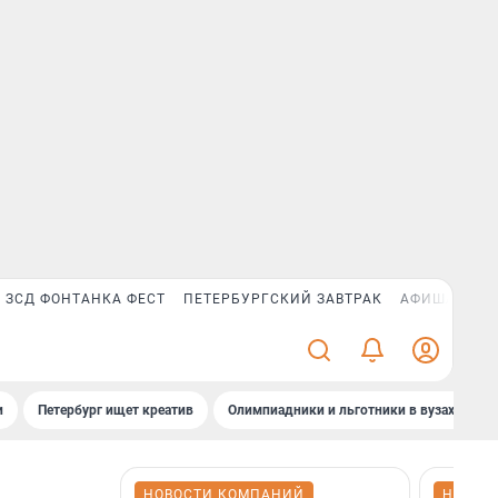
ЗСД ФОНТАНКА ФЕСТ
ПЕТЕРБУРГСКИЙ ЗАВТРАК
АФИША PLUS
и
Петербург ищет креатив
Олимпиадники и льготники в вузах СПб
НОВОСТИ КОМПАНИЙ
НОВОС