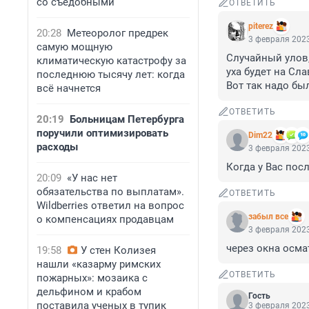
со съедобными
ОТВЕТИТЬ
piterez
20:28
Метеоролог предрек
3 февраля 2023
самую мощную
Случайный улов,
климатическую катастрофу за
уха будет на Славу
последнюю тысячу лет: когда
Вот так надо бы
всё начнется
ОТВЕТИТЬ
20:19
Больницам Петербурга
поручили оптимизировать
Dim22
расходы
3 февраля 2023
Когда у Вас посл
20:09
«У нас нет
обязательства по выплатам».
ОТВЕТИТЬ
Wildberries ответил на вопрос
забыл все
о компенсациях продавцам
3 февраля 2023
через окна осма
19:58
У стен Колизея
нашли «казарму римских
ОТВЕТИТЬ
пожарных»: мозаика с
дельфином и крабом
Гость
поставила ученых в тупик
3 февраля 2023