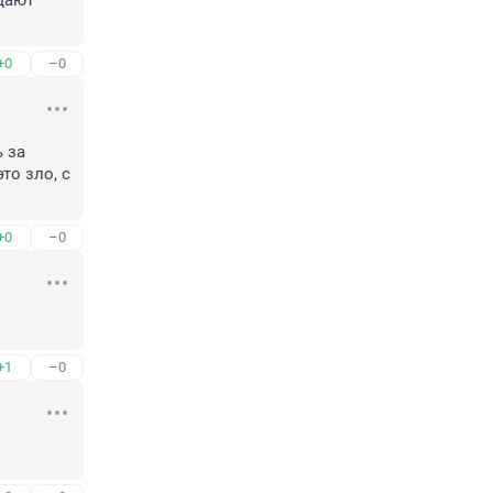
дают 
+0
–0
за 
о зло, с 
+0
–0
+1
–0