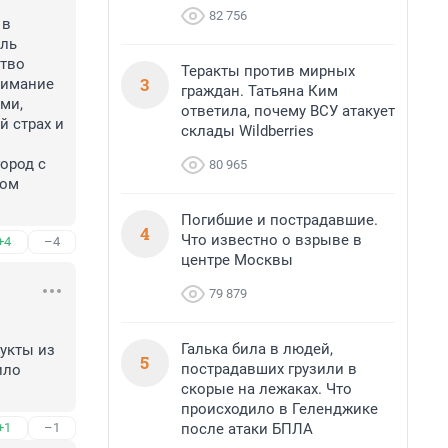
82 756
в 
ль 
тво 
Теракты против мирных
3
нимание 
граждан. Татьяна Ким
и, 
ответила, почему ВСУ атакует
 страх и 
склады Wildberries
род с 
80 965
ом 
Погибшие и пострадавшие.
4
Что известно о взрыве в
+4
–4
центре Москвы
79 879
Галька била в людей,
укты из 
5
пострадавших грузили в
ло 
скорые на лежаках. Что
происходило в Геленджике
после атаки БПЛА
+1
–1