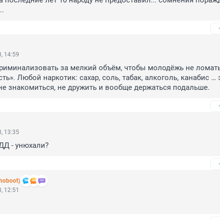
за последние лет 10 народу не предоставил... сомнения пораж
..
, 14:59
риминализовать за мелкий объём, чтобы молодёжь не ломать 
ь». Любой наркотик: сахар, соль, табак, алкоголь, канабис … эт
е знакомиться, не дружить и вообще держаться подальше.
, 13:35
ДД - унюхали?
hoboot)
, 12:51