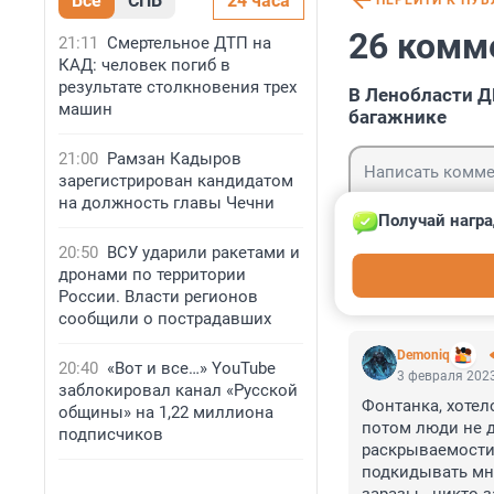
Все
СПБ
24 часа
ПЕРЕЙТИ К ПУ
26 комм
21:11
Смертельное ДТП на
КАД: человек погиб в
результате столкновения трех
В Ленобласти Д
машин
багажнике
21:00
Рамзан Кадыров
зарегистрирован кандидатом
на должность главы Чечни
Получай награ
20:50
ВСУ ударили ракетами и
Гость
дронами по территории
Войти
России. Власти регионов
сообщили о пострадавших
Demoniq
20:40
«Вот и все…» YouTube
3 февраля 2023
заблокировал канал «Русской
Фонтанка, хотело
общины» на 1,22 миллиона
потом люди не д
подписчиков
раскрываемости.
подкидывать мно