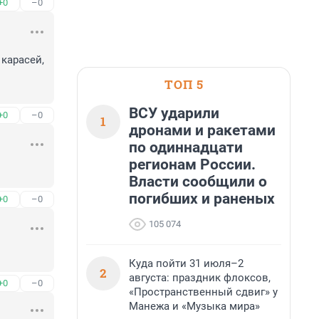
+0
–0
карасей, 
ТОП 5
ВСУ ударили
+0
–0
1
дронами и ракетами
по одиннадцати
регионам России.
Власти сообщили о
погибших и раненых
+0
–0
105 074
Куда пойти 31 июля–2
2
августа: праздник флоксов,
+0
–0
«Пространственный сдвиг» у
Манежа и «Музыка мира»