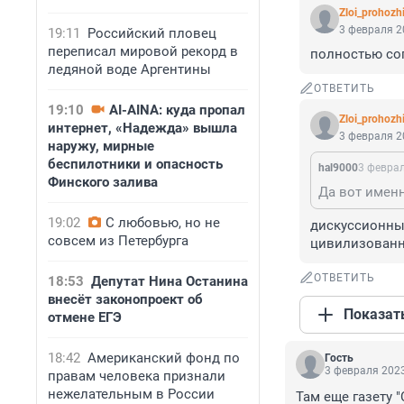
Zloi_prohozh
3 февраля 2
19:11
Российский пловец
переписал мировой рекорд в
полностью со
ледяной воде Аргентины
ОТВЕТИТЬ
19:10
AI-AINA: куда пропал
Zloi_prohozh
интернет, «Надежда» вышла
3 февраля 2
наружу, мирные
беспилотники и опасность
hal9000
3 феврал
Финского залива
19:02
С любовью, но не
дискуссионные
совсем из Петербурга
цивилизованн
ОТВЕТИТЬ
18:53
Депутат Нина Останина
внесёт законопроект об
Показат
отмене ЕГЭ
18:42
Американский фонд по
Гость
3 февраля 2023
правам человека признали
нежелательным в России
Там еще газету 