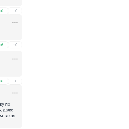
+0
–0
!
+6
–0
+6
–0
у по 
, даже 
 такая 