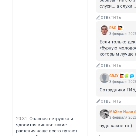
заразы - никто 
слухи... а слухи ..
ОТВЕТИТЬ
R&R
3 февраля 2023
Если только дек
«бурную молодост
которым лучше н
ОТВЕТИТЬ
GRAY
3 февраля 2023
Сотрудники ГИБ
ОТВЕТИТЬ
МАХим Исаев (
3 февраля 2023
20:31
Опасная петрушка и
ядовитая вишня: какие
чудо какое-то:)
растения чаще всего путают