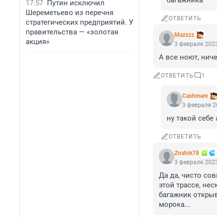
багажника
17:57
Путин исключил
Шереметьево из перечня
ОТВЕТИТЬ
стратегических предприятий. У
правительства — «золотая
Mazzzz
акция»
3 февраля 2023
А все ноют, ниче
ОТВЕТИТЬ
1
Cashmare
3 февраля 2
ну такой себе
ОТВЕТИТЬ
Znatok78
3 февраля 2023
Да да, чисто со
этой трассе, не
багажник открыв
морока...