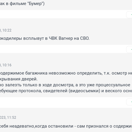
ак в фильме "Бумер")
, 10:22
ркодилеры всплывут в ЧВК Вагнер на СВО.
, 10:16
содержимое багажника невозможно определить, т.к. осмотр не
крывания дверей.

о залезть только в ходе досмотра, а это уже процессуальное 
ебующее протокола, свидетелей (видеосъемки) и веского осн
023, 11:52
себя неадеватно,когда остановили - сам признался о содержи