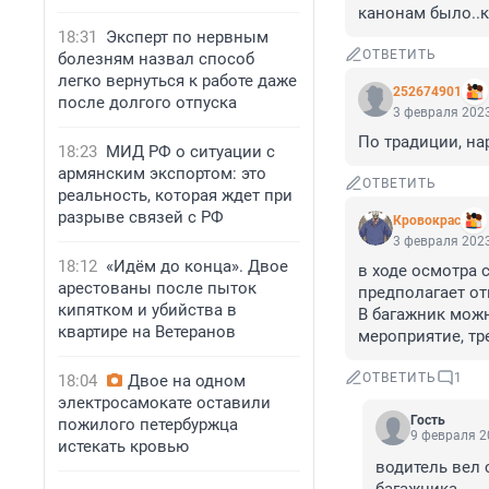
канонам было..к
18:31
Эксперт по нервным
ОТВЕТИТЬ
болезням назвал способ
легко вернуться к работе даже
252674901
после долгого отпуска
3 февраля 2023
По традиции, на
18:23
МИД РФ о ситуации с
армянским экспортом: это
ОТВЕТИТЬ
реальность, которая ждет при
разрыве связей с РФ
Кровокрас
3 февраля 2023
18:12
«Идём до конца». Двое
в ходе осмотра 
арестованы после пыток
предполагает от
кипятком и убийства в
В багажник можн
квартире на Ветеранов
мероприятие, тр
ОТВЕТИТЬ
1
18:04
Двое на одном
электросамокате оставили
Гость
пожилого петербуржца
9 февраля 2
истекать кровью
водитель вел 