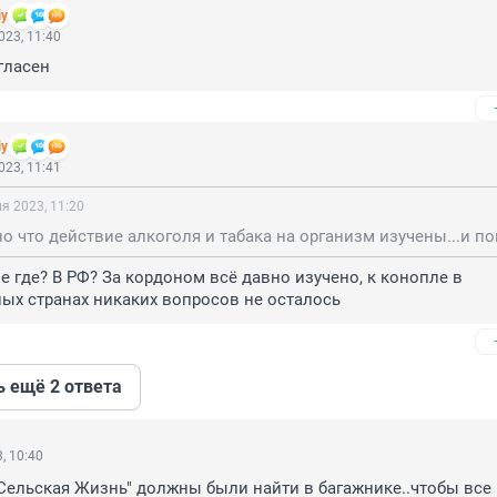
iy
023, 11:40
гласен
iy
023, 11:41
я 2023, 11:20
 где? В РФ? За кордоном всё давно изучено, к конопле в 
ых странах никаких вопросов не осталось
ь ещё 2 ответа
, 10:40
"Сельская Жизнь" должны были найти в багажнике..чтобы все 