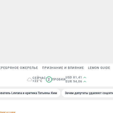
ЕРЕБРЯНОЕ ОЖЕРЕЛЬЕ
ПРИЗНАНИЕ И ВЛИЯНИЕ
LEMON GUIDE
USD 81,41
СЕЙЧАС
2
ПРОБКИ
+22°C
EUR 94,06
ователь Levrana и критика Татьяны Ким
Зачем депутаты удаляют соцсет