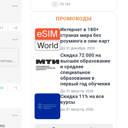
73 141
ПРОМОКОДЫ
+1
–0
Интернет в 180+
странах мира без
роуминга и сим-карт
До 31 декабря, 2026
Скидка 72 000 на
высшее образование
Да вот именно что действие алкоголя и табака на организм изучены...и понятны..любой разумный человек понимает к чему эт ведет..а всякие продукты из конопли ещё дискуссионные..но одно точно постоянные клиенты как правило требуют увеличения дозы...
и среднее
специальное
образование в
первый год обучения
+3
–1
До 31 августа, 2026
Скидка 11% на все
курсы
До 31 августа, 2026
по 