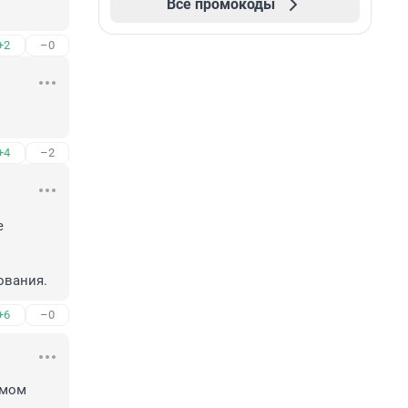
Все промокоды
+2
–0
+4
–2
 
ования.
+6
–0
мом 