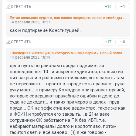
+16
–1
ОТВЕТИТЬ
Путин напомнил судьям, как важно защищать права и свободы россиян
14 февраля 2023, 18:27
как и подтирание Конституцией.
+17
–0
ОТВЕТИТЬ
«Последняя инстанция, в которую мы ещё верим». Новый глава городского СК пытается думать, как Бастрыкин
14 февраля 2023, 18:19
дела пусть по районам города поднимет за 
последние лет 10 - и искренне удивится, сколько из 
них закрыли с разными отписками, хотя сажать там 
не пересажать... просто в городе есть правило - рука 
руку моет... к примеру Комздрав прикрывает врачей, 
которые совершают врачебные ошибки и дело до 
суда не доходит... и таких примеров в делах - пруд 
пруди... СК не эффективное ведомство, такое же как 
и ФСИН и требуется его закрыть... в 21-м веке 
сотрудники СК работают на ПК без ИБП, т.е. 
набирают материалы долго и кропотливо, потом 
гасится свет, и всё заново =))) я же говорю - 