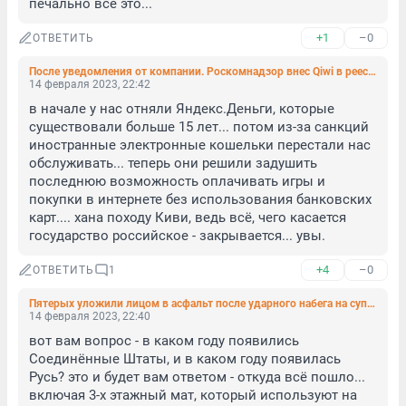
печально всё это...
+1
–0
ОТВЕТИТЬ
После уведомления от компании. Роскомнадзор внес Qiwi в реестр организаторов распространения информации
14 февраля 2023, 22:42
в начале у нас отняли Яндекс.Деньги, которые 
существовали больше 15 лет... потом из-за санкций 
иностранные электронные кошельки перестали нас 
обслуживать... теперь они решили задушить 
последнюю возможность оплачивать игры и 
покупки в интернете без использования банковских 
карт.... хана походу Киви, ведь всё, чего касается 
государство российское - закрывается... увы.
+4
–0
ОТВЕТИТЬ
1
Пятерых уложили лицом в асфальт после ударного набега на супермаркет на Ветеранов
14 февраля 2023, 22:40
вот вам вопрос - в каком году появились 
Соединённые Штаты, и в каком году появилась 
Русь? это и будет вам ответом - откуда всё пошло... 
включая 3-х этажный мат, который используют на 