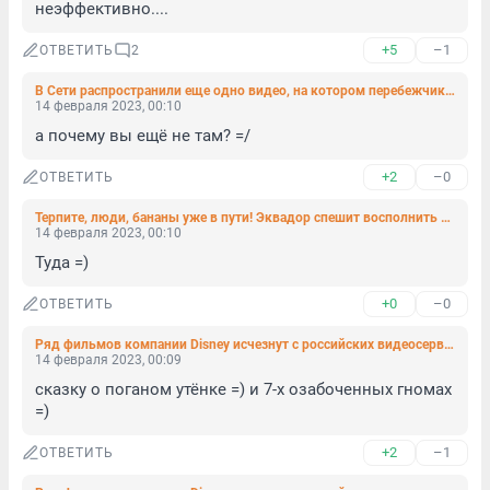
неэффективно....
+5
–1
ОТВЕТИТЬ
2
В Сети распространили еще одно видео, на котором перебежчика из ЧВК «Вагнер» якобы казнят кувалдой
14 февраля 2023, 00:10
а почему вы ещё не там? =/
+2
–0
ОТВЕТИТЬ
Терпите, люди, бананы уже в пути! Эквадор спешит восполнить дефицит
14 февраля 2023, 00:10
Туда =)
+0
–0
ОТВЕТИТЬ
Ряд фильмов компании Disney исчезнут с российских видеосервисов
14 февраля 2023, 00:09
сказку о поганом утёнке =) и 7-х озабоченных гномах 
=)
+2
–1
ОТВЕТИТЬ