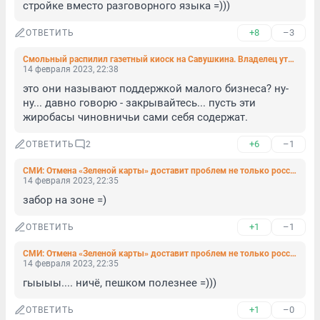
стройке вместо разговорного языка =)))
+8
–3
ОТВЕТИТЬ
Смольный распилил газетный киоск на Савушкина. Владелец утверждает, что сдвинул его, чтобы не перегораживать вход в магазин
14 февраля 2023, 22:38
это они называют поддержкой малого бизнеса? ну-
ну... давно говорю - закрывайтесь... пусть эти 
жиробасы чиновничьи сами себя содержат.
+6
–1
ОТВЕТИТЬ
2
СМИ: Отмена «Зеленой карты» доставит проблем не только россиянам, но и финнам
14 февраля 2023, 22:35
забор на зоне =)
+1
–1
ОТВЕТИТЬ
СМИ: Отмена «Зеленой карты» доставит проблем не только россиянам, но и финнам
14 февраля 2023, 22:35
гыыыы.... ничё, пешком полезнее =)))
+1
–0
ОТВЕТИТЬ