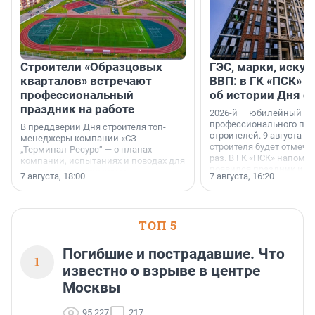
Строители «Образцовых
ГЭС, марки, искус
кварталов» встречают
ВВП: в ГК «ПСК» р
профессиональный
об истории Дня с
праздник на работе
2026-й — юбилейный го
профессионального пр
В преддверии Дня строителя топ-
строителей. 9 августа 2
менеджеры компании «СЗ
строителя будет отмечат
„Терминал-Ресурс“ — о планах
раз. В ГК «ПСК» напомни
компании, испытаниях и поводах для
появился праздник и к
осторожного оптимизма.
7 августа, 18:00
7 августа, 16:20
поменялась роль строит
ТОП 5
Погибшие и пострадавшие. Что
1
известно о взрыве в центре
Москвы
95 227
217