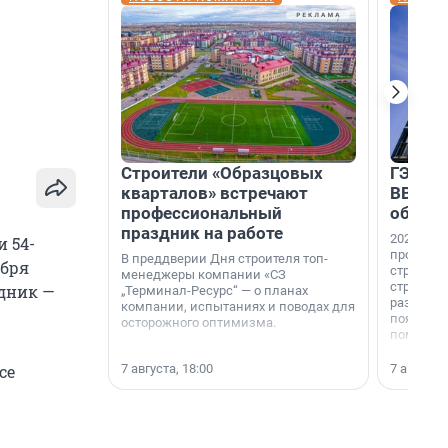
Строители «Образцовых
ГЭС, м
кварталов» встречают
ВВП: в
профессиональный
об ист
праздник на работе
2026-й —
 54-
професси
В преддверии Дня строителя топ-
абря
строителе
менеджеры компании «СЗ
строителя
едник —
„Терминал-Ресурс“ — о планах
раз. В ГК
компании, испытаниях и поводах для
появился
осторожного оптимизма.
поменяла
7 августа, 18:00
7 августа,
се