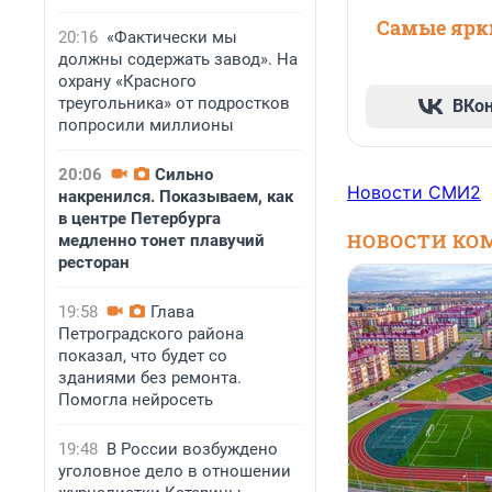
Самые ярки
20:16
«Фактически мы
должны содержать завод». На
охрану «Красного
треугольника» от подростков
ВКо
попросили миллионы
20:06
Сильно
Новости СМИ2
накренился. Показываем, как
в центре Петербурга
НОВОСТИ КО
медленно тонет плавучий
ресторан
19:58
Глава
Петроградского района
показал, что будет со
зданиями без ремонта.
Помогла нейросеть
19:48
В России возбуждено
уголовное дело в отношении