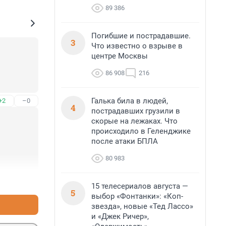
89 386
Погибшие и пострадавшие.
3
Что известно о взрыве в
центре Москвы
86 908
216
Галька била в людей,
+2
–0
4
пострадавших грузили в
скорые на лежаках. Что
происходило в Геленджике
после атаки БПЛА
80 983
+2
–0
15 телесериалов августа —
5
выбор «Фонтанки»: «Коп-
звезда», новые «Тед Лассо»
и «Джек Ричер»,