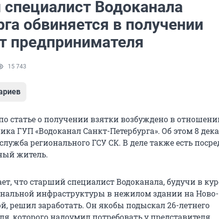
 специалист Водоканала
рга обвиняется в получении
от предпринимателя
15 743
ариев
по статье о получении взятки возбуждено в отношении
ика ГУП «Водоканал Санкт-Петербурга». Об этом 8 дек
служба регионального ГСУ СК. В деле также есть поср
ный житель.
ет, что старший специалист Водоканала, будучи в кур
нальной инфраструктуры в нежилом здании на Ново-
й, решил заработать. Он якобы подыскал 26-летнего
я, которого надоумил потребовать у представителя