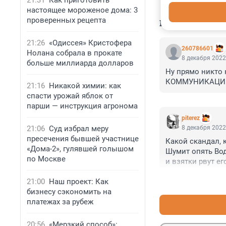
21:31
Как приготовить
настоящее мороженое дома: 3
проверенных рецепта
КОММЕНТАР
21:26
«Одиссея» Кристофера
260786601
Нолана собрала в прокате
8 декабря 2022
больше миллиарда долларов
Ну прямо никто 
КОММУНИКАЦИЯМ 
21:16
Никакой химии: как
спасти урожай яблок от
парши — инструкция агронома
piterez
21:06
Суд избрал меру
8 декабря 2022
пресечения бывшей участнице
Какой скандал, к
«Дома-2», гулявшей голышом
Шумит опять Вода
по Москве
и взятки рвут ег
21:00
Наш проект: Как
бизнесу сэкономить на
платежах за рубеж
20:56
«Мерзкий способ»: