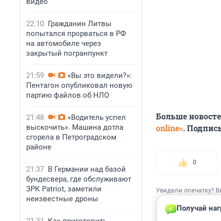
видео
22:10
Гражданин Литвы
попытался прорваться в РФ
на автомобиле через
закрытый погранпункт
21:59
«Вы это видели?»:
Пентагон опубликовал новую
партию файлов об НЛО
Больше новост
21:48
«Водитель успел
выскочить». Машина дотла
online»
. Подпис
сгорела в Петроградском
районе
0
21:37
В Германии над базой
бундесвера, где обслуживают
ЗРК Patriot, заметили
Увидели опечатку? В
неизвестные дроны
Получай наг