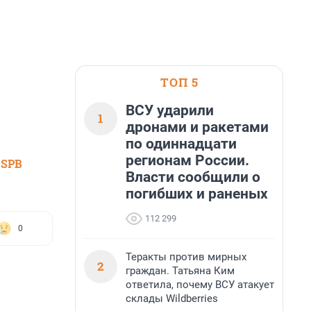
ТОП 5
ВСУ ударили
1
дронами и ракетами
по одиннадцати
регионам России.
 SPB
Власти сообщили о
погибших и раненых
112 299
0
Теракты против мирных
2
граждан. Татьяна Ким
ответила, почему ВСУ атакует
склады Wildberries