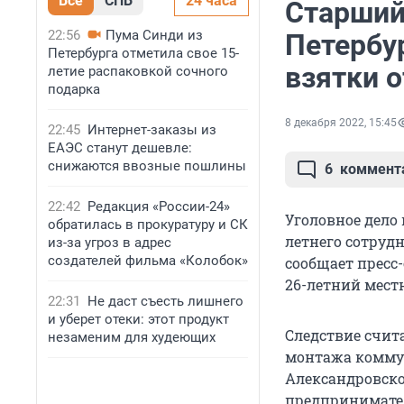
Все
СПБ
24 часа
Старший
22:56
Пума Синди из
Петербу
Петербурга отметила свое 15-
взятки 
летие распаковкой сочного
подарка
8 декабря 2022, 15:45
22:45
Интернет-заказы из
ЕАЭС станут дешевле:
снижаются ввозные пошлины
6
коммент
22:42
Редакция «России-24»
Уголовное дело 
обратилась в прокуратуру и СК
летнего сотрудн
из-за угроз в адрес
создателей фильма «Колобок»
сообщает пресс-
26-летний мест
22:31
Не даст съесть лишнего
и уберет отеки: этот продукт
Следствие счита
незаменим для худеющих
монтажа комму
Александровско
предпринимател