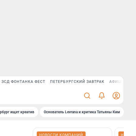
ЗСД ФОНТАНКА ФЕСТ
ПЕТЕРБУРГСКИЙ ЗАВТРАК
АФИША PLUS
рбург ищет креатив
Основатель Levrana и критика Татьяны Ким
Зач
НОВОСТИ КОМПАНИЙ
НОВОС