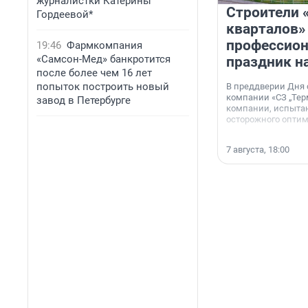
журналистки Катерины
Строители 
Гордеевой*
кварталов»
профессио
19:46
Фармкомпания
«Самсон-Мед» банкротится
праздник н
после более чем 16 лет
попыток построить новый
В преддверии Дня
компании «СЗ „Тер
завод в Петербурге
компании, испытан
осторожного опти
7 августа, 18:00