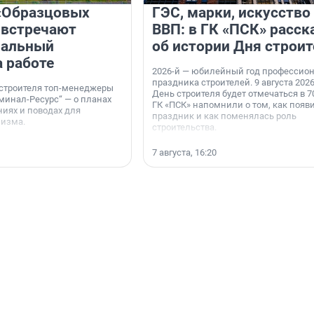
«Образцовых
ГЭС, марки, искусство
 встречают
ВВП: в ГК «ПСК» расск
нальный
об истории Дня строит
а работе
2026-й — юбилейный год профессио
праздника строителей. 9 августа 2026
 строителя топ-менеджеры
День строителя будет отмечаться в 70
минал-Ресурс“ — о планах
ГК «ПСК» напомнили о том, как появ
иях и поводах для
праздник и как поменялась роль
мизма.
строительства.
7 августа, 16:20