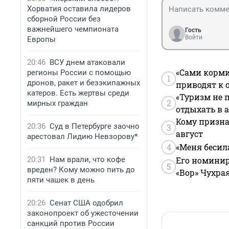
Хорватия оставила лидеров
сборной России без
важнейшего чемпионата
Гость
Войти
Европы
20:46
ВСУ днем атаковали
«Сами корми
регионы России с помощью
1
дронов, ракет и безэкипажных
приводят к 
катеров. Есть жертвы среди
«Туризм не 
2
мирных граждан
отдыхать в а
Кому призна
20:36
Суд в Петербурге заочно
3
август
арестовал Лидию Невзорову*
4
«Меня бесил
20:31
Нам врали, что кофе
Его номинир
5
вреден? Кому можно пить до
«Вор» Чухра
пяти чашек в день
20:26
Сенат США одобрил
законопроект об ужесточении
санкций против России