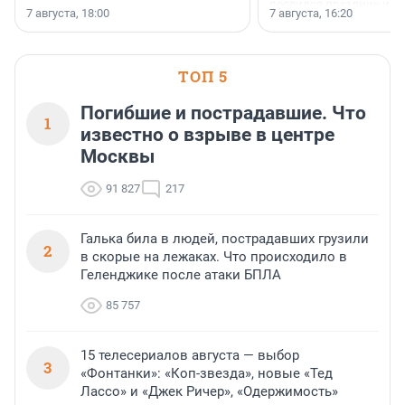
появился праздник и к
осторожного оптимизма.
7 августа, 18:00
7 августа, 16:20
поменялась роль строит
ТОП 5
Погибшие и пострадавшие. Что
1
известно о взрыве в центре
Москвы
91 827
217
Галька била в людей, пострадавших грузили
2
в скорые на лежаках. Что происходило в
Геленджике после атаки БПЛА
85 757
15 телесериалов августа — выбор
3
«Фонтанки»: «Коп-звезда», новые «Тед
Лассо» и «Джек Ричер», «Одержимость»