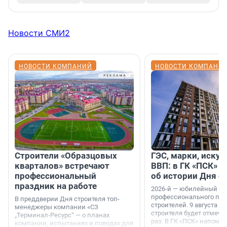
Новости СМИ2
НОВОСТИ КОМПАНИЙ
НОВОСТИ КОМПАНИ
Строители «Образцовых
ГЭС, марки, искус
кварталов» встречают
ВВП: в ГК «ПСК» р
профессиональный
об истории Дня с
праздник на работе
2026-й — юбилейный го
профессионального пр
В преддверии Дня строителя топ-
строителей. 9 августа 2
менеджеры компании «СЗ
строителя будет отмечат
„Терминал-Ресурс“ — о планах
раз. В ГК «ПСК» напомни
компании, испытаниях и поводах для