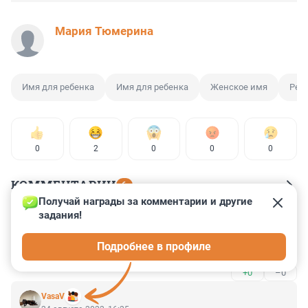
Мария Тюмерина
Имя для ребенка
Имя для ребенка
Женское имя
Ред
0
2
0
0
0
КОММЕНТАРИИ
6
Получай награды за комментарии и другие 
задания!
Гость
22 января 2025, 01:10
Подробнее в профиле
Савана илиОливия
+0
–0
VasaV