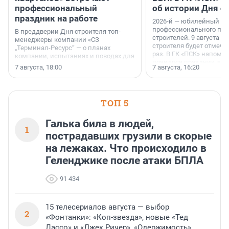
профессиональный
об истории Дня с
праздник на работе
2026-й — юбилейный го
профессионального пр
В преддверии Дня строителя топ-
строителей. 9 августа 2
менеджеры компании «СЗ
строителя будет отмечат
„Терминал-Ресурс“ — о планах
раз. В ГК «ПСК» напомни
компании, испытаниях и поводах для
появился праздник и к
осторожного оптимизма.
7 августа, 18:00
7 августа, 16:20
поменялась роль строит
ТОП 5
Галька била в людей,
1
пострадавших грузили в скорые
на лежаках. Что происходило в
Геленджике после атаки БПЛА
91 434
15 телесериалов августа — выбор
2
«Фонтанки»: «Коп-звезда», новые «Тед
Лассо» и «Джек Ричер», «Одержимость»