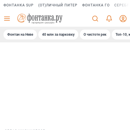
ФОНТАНКА SUP
(ОТ)ЛИЧНЫЙ ПИТЕР
ФОНТАНКА ГО
СЕРЕБР
Фонтан на Неве
40 млн за парковку
О чистоте рек
Топ-10, 