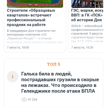
Строители «Образцовых
ГЭС, марки, искус
кварталов» встречают
ВВП: в ГК «ПСК» р
профессиональный
об истории Дня с
праздник на работе
2026-й — юбилейный го
профессионального пр
В преддверии Дня строителя топ-
строителей. 9 августа 2
менеджеры компании «СЗ
строителя будет отмечат
„Терминал-Ресурс“ — о планах
раз. В ГК «ПСК» напомни
компании, испытаниях и поводах для
появился праздник и к
осторожного оптимизма.
7 августа, 18:00
7 августа, 16:20
поменялась роль строит
ТОП 5
Галька била в людей,
1
пострадавших грузили в скорые
на лежаках. Что происходило в
Геленджике после атаки БПЛА
91 224