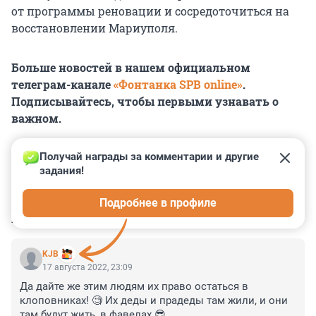
от программы реновации и сосредоточиться на
восстановлении Мариуполя.
Больше новостей в нашем официальном
телеграм-канале
«Фонтанка SPB online»
.
Подписывайтесь, чтобы первыми узнавать о
важном.
Получай награды за комментарии и другие 
задания!
0
0
0
0
0
Подробнее в профиле
КОММЕНТАРИИ
34
KJB
17 августа 2022, 23:09
Да дайте же этим людям их право остаться в 
клоповниках! 🧐 Их деды и прадеды там жили, и они 
там будут жить, в фавелах 😎