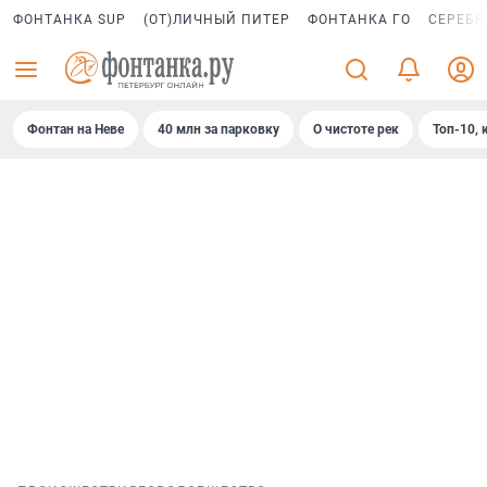
ФОНТАНКА SUP
(ОТ)ЛИЧНЫЙ ПИТЕР
ФОНТАНКА ГО
СЕРЕБР
Фонтан на Неве
40 млн за парковку
О чистоте рек
Топ-10, 