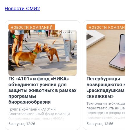
Новости СМИ2
НОВОСТИ КОМПАНИЙ
НОВОСТИ КОМПАНИ
ГК «А101» и фонд «НИКА»
Петербуржцы
объединяют усилия для
возвращаются к
защиты животных в рамках
«раскладушкам» 
программы
«книжкам»
биоразнообразия
Технология гибких дисп
перестает быть нишевы
Группа компаний «А101» и
переходит в разряд вос
Благотворительный фонд помощи
повседневных решений
бездомным животным «НИКА»
заключили соглашение о
6 августа, 12:26
5 августа, 13:56
стратегическом сотрудничестве.