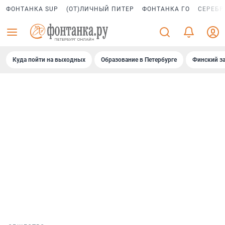
ФОНТАНКА SUP
(ОТ)ЛИЧНЫЙ ПИТЕР
ФОНТАНКА ГО
СЕРЕБР
Куда пойти на выходных
Образование в Петербурге
Финский за