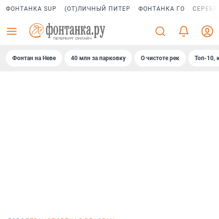
ФОНТАНКА SUP
(ОТ)ЛИЧНЫЙ ПИТЕР
ФОНТАНКА ГО
СЕРЕБР
Фонтан на Неве
40 млн за парковку
О чистоте рек
Топ-10, 