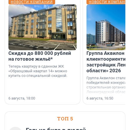
НОВОСТИ КОМПАНИЙ
НОВОСТИ КОМПАНИ
Скидка до 880 000 рублей
Группа Аквилон 
на готовое жильё*
клиентоориентир
застройщик Лени
Теперь квартиру в сданном ЖК
области» 2026
«Образцовый квартал 14» можно
купить со специальной скидкой.
Группа Аквилон стала 
победителей конкурса 
строительная организа
Ленинградской области 
номинации «Самый
6 августа, 18:00
6 августа, 16:50
клиентоориентированн
застройщик Ленинград
области».
ТОП 5