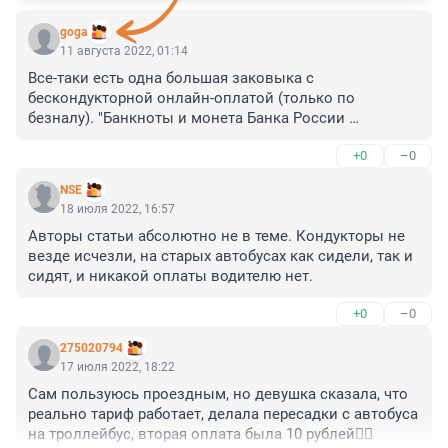
goga
11 августа 2022, 01:14
Все-таки есть одна большая заковыка с 
бескондукторной онлайн-оплатой (только по 
безналу). "Банкноты и монета Банка России 
обязательны к приему при осуществлении всех видов 
+0
–0
платежей..." ст.30 86-ФЗ "О Центральном Банке 
Российской Федерации (Банке России)". Умный город 
NSE
страдает правовым нигилизмом? Странно, что 
18 июля 2022, 16:57
регионы экспериментируют, перешагивая через 
Авторы статьи абсолютно не в теме. Кондукторы не 
действующее законодательство.
везде исчезли, на старых автобусах как сидели, так и 
сидят, и никакой оплаты водителю нет.
+0
–0
275020794
17 июля 2022, 18:22
Сам пользуюсь проездным, но девушка сказала, что 
реально тариф работает, делала пересадки с автобуса 
на троллейбус, вторая оплата была 10 рублей👍🏻