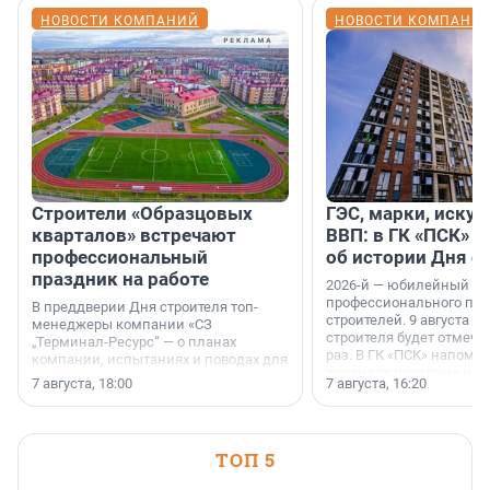
НОВОСТИ КОМПАНИЙ
НОВОСТИ КОМПАНИ
Строители «Образцовых
ГЭС, марки, искус
кварталов» встречают
ВВП: в ГК «ПСК» р
профессиональный
об истории Дня с
праздник на работе
2026-й — юбилейный го
профессионального пр
В преддверии Дня строителя топ-
строителей. 9 августа 2
менеджеры компании «СЗ
строителя будет отмечат
„Терминал-Ресурс“ — о планах
раз. В ГК «ПСК» напомни
компании, испытаниях и поводах для
появился праздник и к
осторожного оптимизма.
7 августа, 18:00
7 августа, 16:20
поменялась роль строит
ТОП 5