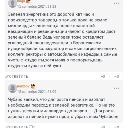
nuga
15 сентября 2021, 21:23
Зеленая энергетика это дорогой квт час и 
производство товаров,но только пока на земле 
миллиарды человеков,а после планетной 
вакцинации и ревакцинации -дебет с кредитом даст 
зеленый баланс.Ведь человек тоже оставляет 
углеродный след подсчитали в Воронежском 
вузе,изобрели калькулятор и самые загрязнители-их 
коллеги ректоры с автомобильной кафедры,а самые 
чистые -студенты,хотя можно поспорить,ведь 
студенты курят и вейпуют.
+0
–0
ОТВЕТИТЬ
nekto57
15 сентября 2021, 21:09
Чубайс заявил, что для роста пенсий и зарплат 
необходим переход к зеленой энергетике. Но на это 
нужны десятки миллиардов долларов......Для роста 
зарплат и пенсий нужно просто убрать всех Чубайсов.
+0
–0
ОТВЕТИТЬ
1