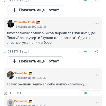
+0
–0
ОТВЕТИТЬ
1
Показать ещё 1 ответ
WuhanRockCafe
15 сентября 2021, 20:36
Двух великих волшебников породила Отчизна: "Две 
"Волги" за ваучер" и "куплю жене сапоги". Один, к 
счастью, уже почил в бозе.
+0
–0
ОТВЕТИТЬ
1
Показать ещё 1 ответ
SlawaPiter
15 сентября 2021, 20:33
Толик ржавый задумал себе новую кормушку...
+0
–0
ОТВЕТИТЬ
Ипполлит
15 сентября 2021, 20:22