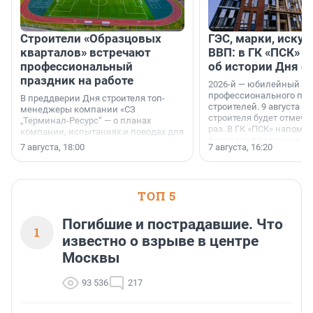
Строители «Образцовых
ГЭС, марки, искус
кварталов» встречают
ВВП: в ГК «ПСК» р
профессиональный
об истории Дня с
праздник на работе
2026-й — юбилейный го
профессионального пр
В преддверии Дня строителя топ-
строителей. 9 августа 2
менеджеры компании «СЗ
строителя будет отмечат
„Терминал-Ресурс“ — о планах
раз. В ГК «ПСК» напомни
компании, испытаниях и поводах для
появился праздник и к
осторожного оптимизма.
7 августа, 18:00
7 августа, 16:20
поменялась роль строит
ТОП 5
Погибшие и пострадавшие. Что
1
известно о взрыве в центре
Москвы
93 536
217