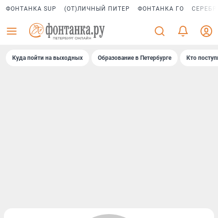
ФОНТАНКА SUP
(ОТ)ЛИЧНЫЙ ПИТЕР
ФОНТАНКА ГО
СЕРЕБР
Куда пойти на выходных
Образование в Петербурге
Кто поступ