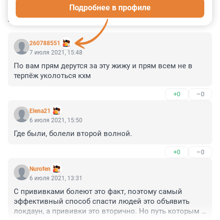
Подробнее в профиле
КОММЕНТАРИИ
72
260788551
7 июля 2021, 15:48
По вам прям дерутся за эту жижу и прям всем не в 
терпёж уколоться кхм
+0
–0
Elena21
6 июля 2021, 15:50
Где были, болели второй волной.
+0
–0
Nurofen
6 июля 2021, 13:31
С прививками болеют это факт, поэтому самый 
эффективный способ спасти людей это объявить 
локдаун, а прививки это вторично. Но путь которым 