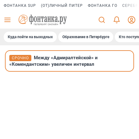
ФОНТАНКА SUP
(ОТ)ЛИЧНЫЙ ПИТЕР
ФОНТАНКА ГО
СЕРЕБР
Куда пойти на выходных
Образование в Петербурге
Кто поступ
Между «Адмиралтейской» и
СРОЧНО
«Комендантским» увеличен интервал