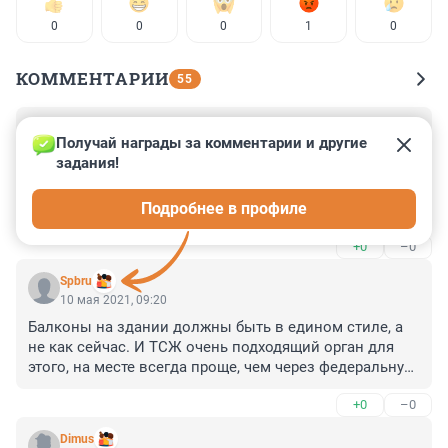
0
0
0
1
0
КОММЕНТАРИИ
55
Гость
5 апреля 2023, 06:36
Получай награды за комментарии и другие 
задания!
Получается так: балкон часть фасада и внешний 
облик всего МКД. Согласна.

Подробнее в профиле
Нужно согласие всех собственников? Квартиры с 
балконами дороже в цене при покупке (доп. 
+0
–0
площадь) так причём здесь остальные собственники?
Spbru
10 мая 2021, 09:20
Балконы на здании должны быть в едином стиле, а 
не как сейчас. И ТСЖ очень подходящий орган для 
этого, на месте всегда проще, чем через федеральную 
или городскую власть.
+0
–0
Dimus