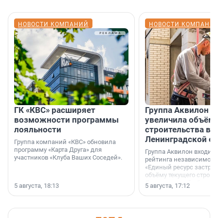
НОВОСТИ КОМПАНИЙ
НОВОСТИ КОМПАНИ
ГК «КВС» расширяет
Группа Аквилон н
возможности программы
увеличила объём 
лояльности
строительства в
Ленинградской о
Группа компаний «КВС» обновила
программу «Карта Друга» для
Группа Аквилон входит 
участников «Клуба Ваших Соседей».
рейтинга независимого
«Единый ресурс застро
объёму текущего строит
Ленинградской области
5 августа, 18:13
5 августа, 17:12
время компания реализу
185 429 кв. метров жиль
больше, чем в 1 квартал