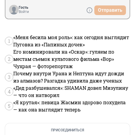
Гость
Отправить
Войти
«Меня бесила моя роль»: как сегодня выглядит
1
Пуговка из «Папиных дочек»
Его номинировали на «Оскар»: гуляем по
2
местам съемок культового фильма «Вор»
Чухрая — фоторепортаж
Почему внутри Урана и Нептуна идут дожди
3
из алмазов? Разгадка удивила даже ученых
«Дед разбушевался»: SHAMAN довел Мизулину
4
— что он натворил
«Я крутая»: певица Жасмин здорово похудела
5
— как она выглядит теперь
ПРИСОЕДИНИТЬСЯ