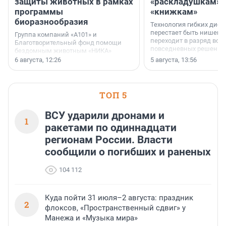
защиты животных в рамках
«раскладушкам» 
программы
«книжкам»
биоразнообразия
Технология гибких дисп
перестает быть нишевы
Группа компаний «А101» и
переходит в разряд вос
Благотворительный фонд помощи
повседневных решений
бездомным животным «НИКА»
заключили соглашение о
6 августа, 12:26
5 августа, 13:56
стратегическом сотрудничестве.
ТОП 5
ВСУ ударили дронами и
1
ракетами по одиннадцати
регионам России. Власти
сообщили о погибших и раненых
104 112
Куда пойти 31 июля–2 августа: праздник
2
флоксов, «Пространственный сдвиг» у
Манежа и «Музыка мира»