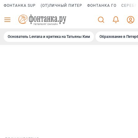
ФОНТАНКА SUP
(ОТ)ЛИЧНЫЙ ПИТЕР
ФОНТАНКА ГО
СЕРЕБР
Основатель Levrana и критика на Татьяны Ким
Образование в Петер