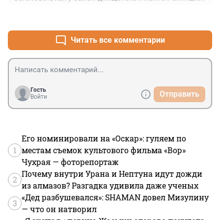
+0
–0
Читать все комментарии
Гость
Отправить
Войти
Его номинировали на «Оскар»: гуляем по
1
местам съемок культового фильма «Вор»
Чухрая — фоторепортаж
Почему внутри Урана и Нептуна идут дожди
2
из алмазов? Разгадка удивила даже ученых
«Дед разбушевался»: SHAMAN довел Мизулину
3
— что он натворил