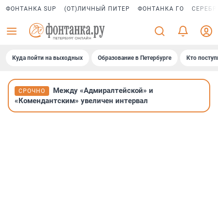
ФОНТАНКА SUP
(ОТ)ЛИЧНЫЙ ПИТЕР
ФОНТАНКА ГО
СЕРЕБР
Куда пойти на выходных
Образование в Петербурге
Кто поступ
Между «Адмиралтейской» и
СРОЧНО
«Комендантским» увеличен интервал