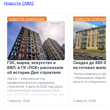
Новости СМИ2
НОВОСТИ КОМПАНИЙ
НОВОСТИ КОМПАНИ
ГЭС, марки, искусство и
Скидка до 880 00
ВВП: в ГК «ПСК» рассказали
на готовое жильё
об истории Дня строителя
Теперь квартиру в сда
«Образцовый квартал 1
2026-й — юбилейный год
купить со специальной 
профессионального праздника
строителей. 9 августа 2026 года День
строителя будет отмечаться в 70-й
раз. В ГК «ПСК» напомнили о том, как
появился праздник и как
7 августа, 16:20
6 августа, 18:00
поменялась роль строительства.