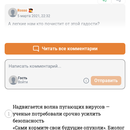
+0
–0
снег будет не скользким и не мокрым,если выпадет 
на лежащую засохшую грязь и летающий песок!?(( У 
Rosso
Беглова соленым песком мозги забило?
5 марта 2021, 22:32
А легкие нам кто почистит от этой гадости?
+0
–0
Читать все комментарии
Гость
Отправить
Войти
Надвигается волна пугающих вирусов —
1
ученые потребовали срочно усилить
безопасность
«Сами кормите свои будущие опухоли». Биолог