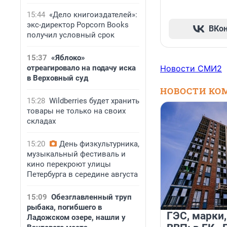
15:44
«Дело книгоиздателей»:
экс-директор Popcorn Books
ВКо
получил условный срок
15:37
«Яблоко»
отреагировало на подачу иска
Новости СМИ2
в Верховный суд
НОВОСТИ КО
15:28
Wildberries будет хранить
товары не только на своих
складах
15:20
День физкультурника,
музыкальный фестиваль и
кино перекроют улицы
Петербурга в середине августа
15:09
Обезглавленный труп
рыбака, погибшего в
ГЭС, марки,
Ладожском озере, нашли у