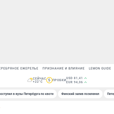
ЕРЕБРЯНОЕ ОЖЕРЕЛЬЕ
ПРИЗНАНИЕ И ВЛИЯНИЕ
LEMON GUIDE
USD 81,41
СЕЙЧАС
5
ПРОБКИ
+22°C
EUR 94,06
поступил в вузы Петербурга по квоте
Финский залив позеленел
Пете
Т