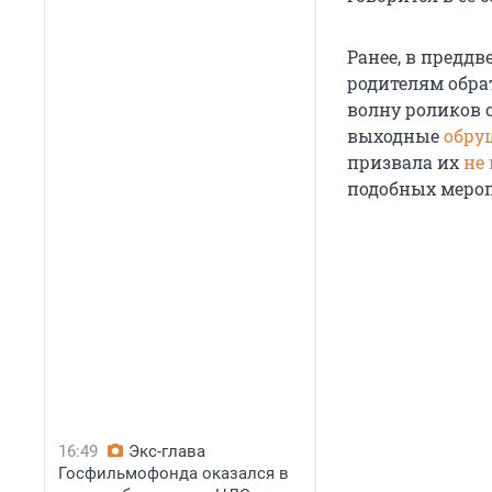
Ранее, в преддв
родителям обра
волну роликов 
выходные
обру
призвала их
не 
подобных меро
16:49
Экс-глава
Госфильмофонда оказался в