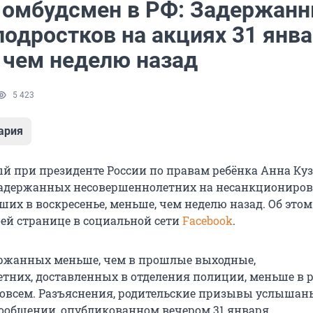
 омбудсмен в РФ: Задержан
подростков на акциях 31 янв
 чем неделю назад
5 423
ария
 при президенте России по правам ребёнка Анна Ку
 задержанных несовершеннолетних на несанкциониро
их в воскресенье, меньше, чем неделю назад. Об этом
оей странице в социальной сети
Facebook
.
держанных меньше, чем в прошлые выходные,
тних, доставленных в отделения полиции, меньше в р
 совсем. Разъяснения, родительские призывы услышаны
 сообщении, опубликованном вечером 31 января.