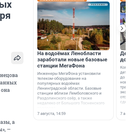
ных
аря
На водоёмах Ленобласти
Девело
заработали новые базовые
добро
станции МегаФона
Когда-то
дети игр
Инженеры МегаФона установили
знецова
до темно
телеком-оборудование на
ванных
новости н
популярных водоёмах
традиция
Ленинградской области. Базовые
 она
экономич
станции вблизи Лемболовского и
отсутств
Раздолинского озёр, а также
сделали 
недалеко от Большого Тосненского
водопада.
7 августа, 14:59
7 августа,
азы, а
», —