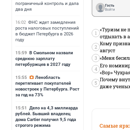
пограничный контроль и дала
Гость
два дня
Войти
16:02
ФНС ждет замедления
роста налоговых поступлений
«Туризм не 
1
в бюджет Петербурга в 2026
отдыхать в а
году
Кому призна
2
август
15:59
В Смольном назвали
3
«Меня бесил
среднюю зарплату
петербуржцев в 2027 году
Его номинир
4
«Вор» Чухра
15:55
Ленобласть
Почему внут
5
перетягивает покупателей
даже учены
новостроек у Петербурга. Рост
за год на 73%
15:51
Дело на 4,3 миллиарда
рублей. Бывший владелец
дома Cartier получил 9,5 года
Самые ярки
строгого режима