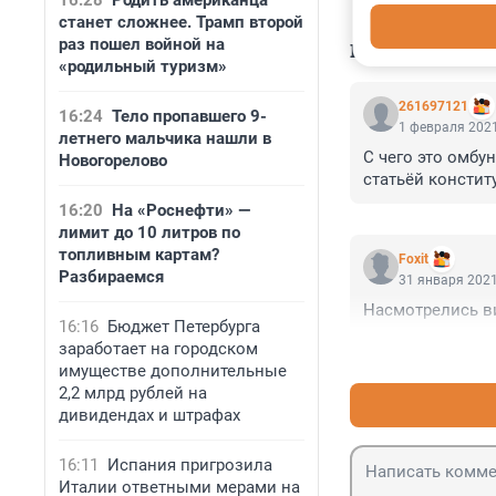
16:28
Родить американца
станет сложнее. Трамп второй
раз пошел войной на
КОММЕНТАР
«родильный туризм»
261697121
16:24
Тело пропавшего 9-
1 февраля 2021
летнего мальчика нашли в
С чего это омбу
Новогорелово
статьёй констит
16:20
На «Роснефти» —
лимит до 10 литров по
топливным картам?
Foxit
Разбираемся
31 января 2021
Насмотрелись в
16:16
Бюджет Петербурга
заработает на городском
имуществе дополнительные
2,2 млрд рублей на
дивидендах и штрафах
16:11
Испания пригрозила
Италии ответными мерами на