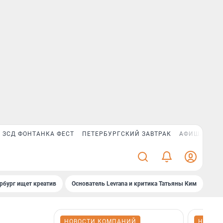
ЗСД ФОНТАНКА ФЕСТ
ПЕТЕРБУРГСКИЙ ЗАВТРАК
АФИША PLUS
рбург ищет креатив
Основатель Levrana и критика Татьяны Ким
Зач
НОВОСТИ КОМПАНИЙ
НОВОС