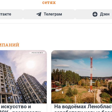
сетях
нтакте
Телеграм
Дзен
МПАНИЙ
 искусство и
На водоёмах Леноблас