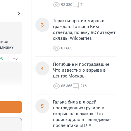
92 380
7
Теракты против мирных
3
граждан. Татьяна Ким
ответила, почему ВСУ атакует
склады Wildberries
ься 
емизм?
87 665
+0
–0
Погибшие и пострадавшие.
4
Что известно о взрыве в
центре Москвы
85 365
216
+0
–0
Галька била в людей,
5
пострадавших грузили в
скорые на лежаках. Что
происходило в Геленджике
после атаки БПЛА