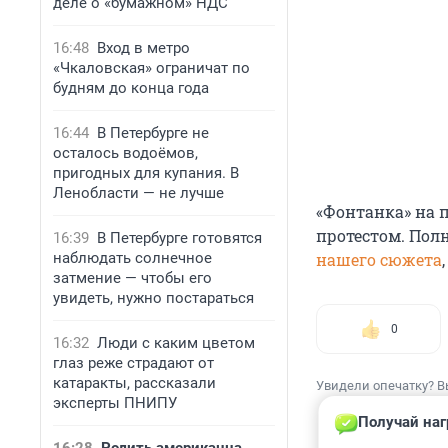
деле о «бумажном» НДС
16:48
Вход в метро
«Чкаловская» ограничат по
будням до конца года
16:44
В Петербурге не
осталось водоёмов,
пригодных для купания. В
Ленобласти — не лучше
«Фонтанка» на 
протестом. Пол
16:39
В Петербурге готовятся
наблюдать солнечное
нашего сюжета
затмение — чтобы его
увидеть, нужно постараться
0
16:32
Люди с каким цветом
глаз реже страдают от
катаракты, рассказали
Увидели опечатку? В
эксперты ПНИПУ
Получай наг