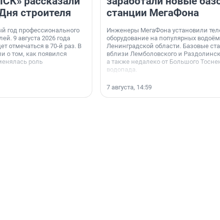
«ПСК» рассказали
заработали новые баз
 Дня строителя
станции МегаФона
ый год профессионального
Инженеры МегаФона установили тел
ей. 9 августа 2026 года
оборудование на популярных водоём
ет отмечаться в 70-й раз. В
Ленинградской области. Базовые ст
и о том, как появился
вблизи Лемболовского и Раздолинско
менялась роль
а также недалеко от Большого Тосне
водопада.
7 августа, 14:59