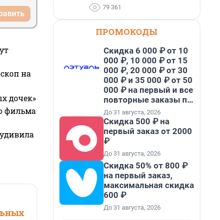
79 361
равить
ПРОМОКОДЫ
ут
Скидка 6 000 ₽ от 10
000 ₽, 10 000 ₽ от 15
000 ₽, 20 000 ₽ от 30
оскоп на
000 ₽ и 35 000 ₽ от 50
000 ₽ на первый и все
ых дочек»
повторные заказы по
промокоду НАБЕРИ
го фильма
До 31 августа, 2026
Скидка 500 ₽ на
первый заказ от 2000
 удивила
₽
До 31 августа, 2026
Скидка 50% от 800 ₽
на первый заказ,
максимальная скидка
600 ₽
До 31 августа, 2026
льных