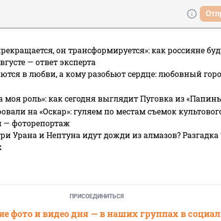
Отп
прекращается, он трансформируется»: как россияне буд
вгусте — ответ эксперта
ются в любви, а кому разобьют сердце: любовный гор
а моя роль»: как сегодня выглядит Пуговка из «Папин
овали на «Оскар»: гуляем по местам съемок культово
я — фоторепортаж
ри Урана и Нептуна идут дожди из алмазов? Разгадка
х
ПРИСОЕДИНИТЬСЯ
е фото и видео дня — в наших группах в социа