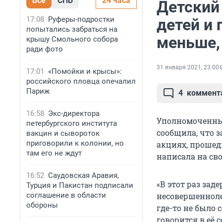
Все
СПБ
24 часа
Детский
17:08
Руферы-подростки
детей и 
попытались забраться на
меньше,
крышу Смольного собора
ради фото
31 января 2021, 23:00
17:01
«Помойки и крысы»:
российского пловца опечалил
Париж
4
коммент
16:58
Экс-директора
Уполномоченный
петербургского института
сообщила, что
вакцин и сывороток
приговорили к колонии, но
акциях, прошедш
там его не ждут
написала на св
16:52
Саудовская Аравия,
«В этот раз за
Турция и Пакистан подписали
соглашение в области
несовершенноле
обороны
где-то не было
говорится в её