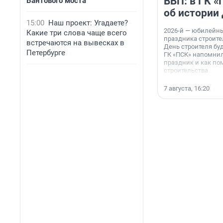
ВВП: в ГК 
Вантового моста
об истории
15:00
Наш проект: Угадаете?
2026-й — юбилейн
Какие три слова чаще всего
праздника строител
встречаются на вывесках в
День строителя буд
Петербурге
ГК «ПСК» напомнил
праздник и как по
строительства.
7 августа, 16:20