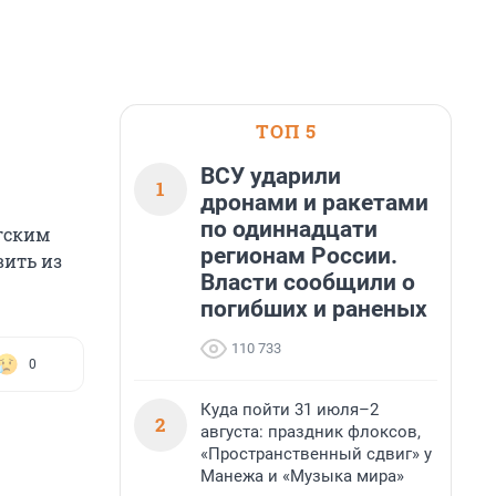
ТОП 5
ВСУ ударили
1
дронами и ракетами
по одиннадцати
гским
регионам России.
вить из
Власти сообщили о
погибших и раненых
110 733
0
Куда пойти 31 июля–2
2
августа: праздник флоксов,
«Пространственный сдвиг» у
Манежа и «Музыка мира»