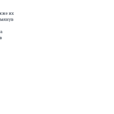
акже их
омянув
на
в