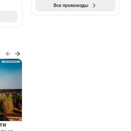
Все промокоды
ти
Девелопер как архитектор