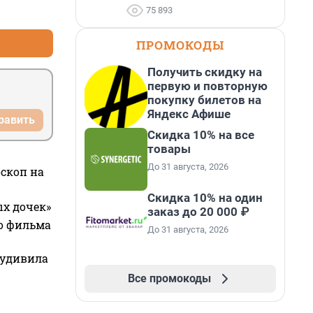
+0
–0
75 893
ПРОМОКОДЫ
Получить скидку на
первую и повторную
покупку билетов на
Яндекс Афише
равить
Скидка 10% на все
товары
До 31 августа, 2026
оскоп на
Скидка 10% на один
ых дочек»
заказ до 20 000 ₽
го фильма
До 31 августа, 2026
 удивила
Все промокоды