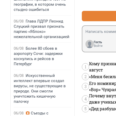
географии, в котором очень
стыдно ошибиться
06/08
Глава ЛДПР Леонид
Слуцкий призвал признать
партию «Яблоко»
нежелательной организацией
Гость
Войти
06/08
Более 80 сбоев в
аэропорту Сочи: задержки
коснулись и рейсов в
Кому призна
Петербург
1
август
06/08
Искусственный
2
«Меня бесил
интеллект впервые создал
Его номинир
вирусы, не существующие в
3
«Вор» Чухра
природе. Они смогли
Почему внут
уничтожить кишечную
4
палочку
даже учены
5
«Дед разбуш
06/08
Съезды с