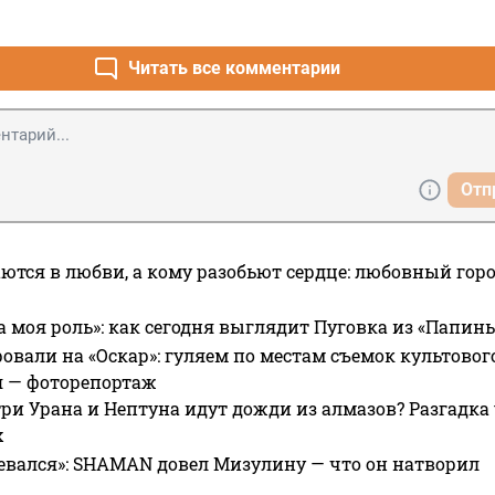
Читать все комментарии
Отп
ются в любви, а кому разобьют сердце: любовный гор
а моя роль»: как сегодня выглядит Пуговка из «Папин
овали на «Оскар»: гуляем по местам съемок культово
я — фоторепортаж
ри Урана и Нептуна идут дожди из алмазов? Разгадка
х
евался»: SHAMAN довел Мизулину — что он натворил