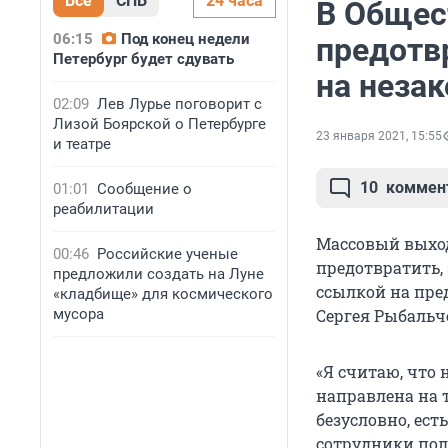
Все
СПБ
24 часа
В Общес
06:15
Под конец недели
предотв
Петербург будет сдувать
на неза
02:09
Лев Лурье поговорит с
Лизой Боярской о Петербурге
23 января 2021, 15:55
и театре
10
коммен
01:01
Сообщение о
реабилитации
Массовый выход
00:46
Российские ученые
предотвратить, 
предложили создать на Луне
ссылкой на пре
«кладбище» для космического
мусора
Сергея Рыбаль
«Я считаю, что
направлена на т
безусловно, ест
сотрудники пол