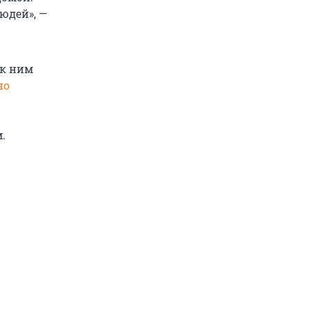
юдей», —
 к ним
но
.