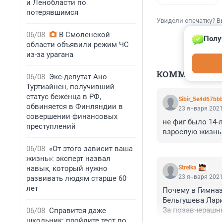
и Ленобласти по
потерявшимся
Увидели опечатку? В
06/08
В Смоленской
Полу
области объявили режим ЧС
из-за урагана
КОММЕНТАР
06/08
Экс-депутат Ано
Туртиайнен, получивший
статус беженца в РФ,
Sibir_5e4d67bb
обвиняется в Финляндии в
23 января 2021
совершении финансовых
не фиг было 14-
преступлений
взрослую жизнь.
06/08
«От этого зависит ваша
жизнь»: эксперт назвал
навык, который нужно
Strelka
23 января 2021
развивать людям старше 60
лет
Почему в Гимназ
Бельгушева Лари
За позавчерашн
06/08
Справится даже
содержанием от
школьник: пройдите тест по