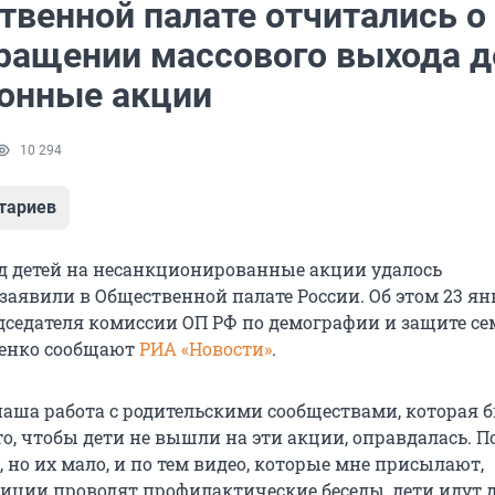
твенной палате отчитались о
ращении массового выхода д
конные акции
10 294
тариев
 детей на несанкционированные акции удалось
заявили в Общественной палате России. Об этом 23 ян
дседателя комиссии ОП РФ по демографии и защите се
ченко сообщают
РИА «Новости»
.
 наша работа с родительскими сообществами, которая 
о, чтобы дети не вышли на эти акции, оправдалась. П
ь, но их мало, и по тем видео, которые мне присылают,
иции проводят профилактические беседы, дети идут 