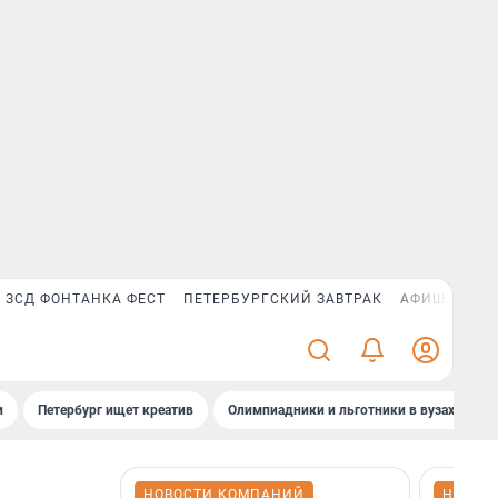
ЗСД ФОНТАНКА ФЕСТ
ПЕТЕРБУРГСКИЙ ЗАВТРАК
АФИША PLUS
и
Петербург ищет креатив
Олимпиадники и льготники в вузах СПб
НОВОСТИ КОМПАНИЙ
НОВОС