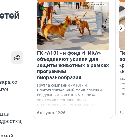
етей
ГК «А101» и фонд «НИКА»
Петер
объединяют усилия для
возвр
защиты животных в рамках
«раскл
программы
«книж
биоразнообразия
Технолог
варя со
перестае
Группа компаний «А101» и
мьи
переходи
Благотворительный фонд помощи
повседне
бездомным животным «НИКА»
заключили соглашение о
стратегическом сотрудничестве.
6 августа, 12:26
5 августа,
была
одростки,
домой.