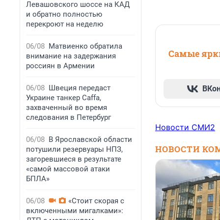
Левашовского шоссе на КАД
и обратно полностью
перекроют на неделю
06/08
Матвиенко обратила
Самые ярки
внимание на задержания
россиян в Армении
06/08
Швеция передаст
ВКо
Украине танкер Caffa,
захваченный во время
следования в Петербург
Новости СМИ2
06/08
В Ярославской области
НОВОСТИ КО
потушили резервуары НПЗ,
загоревшиеся в результате
«самой массовой атаки
БПЛА»
06/08
«Стоит скорая с
включенными мигалками»: