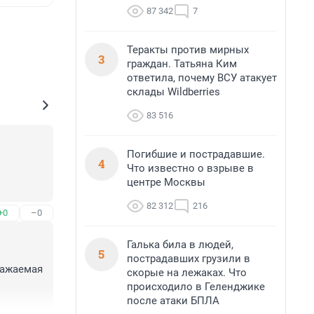
87 342
7
Теракты против мирных
3
граждан. Татьяна Ким
ответила, почему ВСУ атакует
склады Wildberries
83 516
Погибшие и пострадавшие.
4
Что известно о взрыве в
центре Москвы
82 312
216
+0
–0
Галька била в людей,
5
пострадавших грузили в
ажаемая 
скорые на лежаках. Что
происходило в Геленджике
после атаки БПЛА