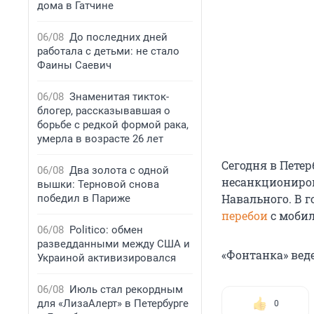
дома в Гатчине
06/08
До последних дней
работала с детьми: не стало
Фаины Саевич
06/08
Знаменитая тикток-
блогер, рассказывавшая о
борьбе с редкой формой рака,
умерла в возрасте 26 лет
Сегодня в Петер
06/08
Два золота с одной
несанкциониров
вышки: Терновой снова
Навального. В 
победил в Париже
перебои
с мобил
06/08
Politico: обмен
разведданными между США и
«Фонтанка» вед
Украиной активизировался
06/08
Июль стал рекордным
для «ЛизаАлерт» в Петербурге
0