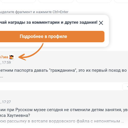
ыделите фрагмент и нажмите Ctrl+Enter
чай награды за комментарии и другие задания!
Подробнее в профиле
ИИ
10
b7aea
, 17:59
летним паспорта давать "гражданина", это их первый поход во 
..
, 17:27
ии при Русском музее сегодня не отменили детям занятия, ув
са Хаутиевна?

юю рассылку в вотсапе вордовского файла с непонятным 
 классных руководителей родителям БЛАГОДАРИМ!