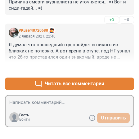
Причина смерти журналиста не уточняется... =) Вот и 
сиди-гадай... =)
+0
–0
VKuser48720688
2 января 2021, 22:40
Я думал что прошедший год пройдет и никого из 
близких не потеряю. А вот хрена в ступе, под НГ узнал 
что 26-го приставился один знакомый, вроде не 
близкий но дофига с ним связано по жизни.
+0
–0
Читать все комментарии
Гость
Отправить
Войти