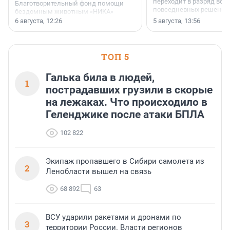
переходит в разряд вос
Благотворительный фонд помощи
повседневных решений
бездомным животным «НИКА»
заключили соглашение о
6 августа, 12:26
5 августа, 13:56
стратегическом сотрудничестве.
ТОП 5
Галька била в людей,
1
пострадавших грузили в скорые
на лежаках. Что происходило в
Геленджике после атаки БПЛА
102 822
Экипаж пропавшего в Сибири самолета из
2
Ленобласти вышел на связь
68 892
63
ВСУ ударили ракетами и дронами по
3
территории России. Власти регионов