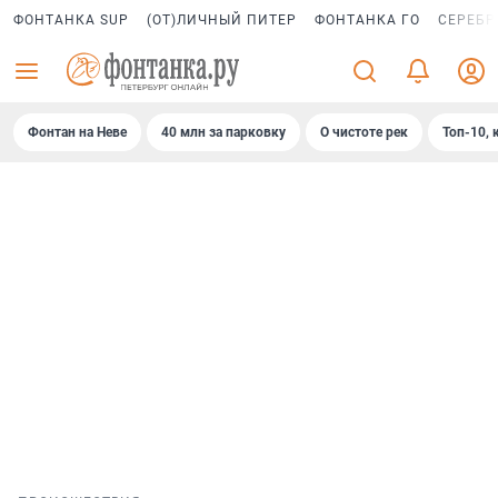
ФОНТАНКА SUP
(ОТ)ЛИЧНЫЙ ПИТЕР
ФОНТАНКА ГО
СЕРЕБР
Фонтан на Неве
40 млн за парковку
О чистоте рек
Топ-10, 