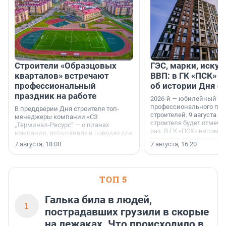
Строители «Образцовых
ГЭС, марки, искус
кварталов» встречают
ВВП: в ГК «ПСК» р
профессиональный
об истории Дня с
праздник на работе
2026-й — юбилейный го
профессионального пр
В преддверии Дня строителя топ-
строителей. 9 августа 2
менеджеры компании «СЗ
строителя будет отмечат
„Терминал-Ресурс“ — о планах
раз. В ГК «ПСК» напомни
компании, испытаниях и поводах для
появился праздник и к
осторожного оптимизма.
7 августа, 18:00
7 августа, 16:20
поменялась роль строит
ТОП 5
Галька била в людей,
1
пострадавших грузили в скорые
на лежаках. Что происходило в