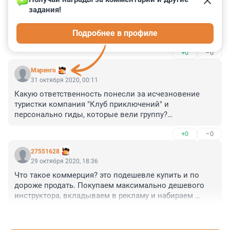
задания!
Гость
24 мая 2025, 09:25
Подробнее в профиле
Она бросила 6 месячного ребенка, ради похода.
+0
–0
Маренго
31 октября 2020, 00:11
Какую ответственность понесли за исчезновение 
туристки компания "Клуб приключений" и 
персонально гиды, которые вели группу?

+0
–0
До тех пор, пока ответственные лица будут 
отделываться перевешиванием ответственности на 
27551628
пострадавших, мы так и будет иметь дело с травмами, 
29 октября 2020, 18:36
смертями и исчезновениями.

Что такое коммерция? это подешевле купить и по 
дороже продать. Покупаем максимально дешевого 
Подумаешь, туристка пропала. Подчистить отзывы на 
инструктора, вкладываем в рекламу и набираем 
сайте, оклеветать её (не ответит же), и продолжать 
максимально большие группы. Получаем 
работу. "В какой-то момент гид упустил туристку из 
+0
–0
Максимальную прибыль. Капитализм это про 
виду"? И всё?

прибыль... у клуба она была.

А судебное разбирательство будет? А компенсация 