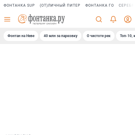
ФОНТАНКА SUP
(ОТ)ЛИЧНЫЙ ПИТЕР
ФОНТАНКА ГО
СЕРЕБР
Фонтан на Неве
40 млн за парковку
О чистоте рек
Топ-10, 