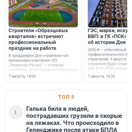
Строители «Образцовых
ГЭС, марки, искус
кварталов» встречают
ВВП: в ГК «ПСК» р
профессиональный
об истории Дня с
праздник на работе
2026-й — юбилейный го
профессионального пр
В преддверии Дня строителя топ-
строителей. 9 августа 2
менеджеры компании «СЗ
строителя будет отмечат
„Терминал-Ресурс“ — о планах
раз. В ГК «ПСК» напомни
компании, испытаниях и поводах для
появился праздник и к
осторожного оптимизма.
7 августа, 18:00
7 августа, 16:20
поменялась роль строит
ТОП 5
Галька била в людей,
1
пострадавших грузили в скорые
на лежаках. Что происходило в
Геленджике после атаки БПЛА