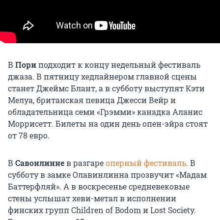
В
Пори
подходит к концу недельный фестиваль
джаза. В пятницу хедлайнером главной сцены
станет Джеймс Блант, а в субботу выступят Кэти
Мелуа, британская певица Джесси Вейр и
обладательница семи «Грэмми» канадка Аланис
Моррисетт. Билеты на один день опен-эйра стоят
от 78 евро.
В
Савонлинне
в разгаре
оперный фестиваль
. В
субботу в замке Олавинлинна прозвучит «Мадам
Баттерфляй». А в воскресенье средневековые
стены услышат хеви-метал в исполнении
финских групп Children of Bodom и Lost Society.