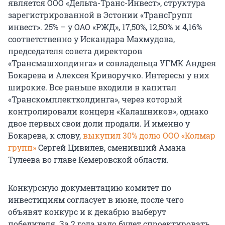
является ООО «Дельта-Транс-Инвест», структура
зарегистрированной в Эстонии «ТрансГрупп
инвест». 25% – у ОАО «РЖД», 17,50%, 12,50% и 4,16%
соответственно у Искандара Махмудова,
председателя совета директоров
«Трансмашхолдинга» и совладельца УГМК Андрея
Бокарева и Алексея Криворучко. Интересы у них
широкие. Все раньше входили в капитал
«Транскомплектхолдинга», через который
контролировали концерн «Калашников», однако
двое первых свои доли продали. И именно у
Бокарева, к слову,
выкупил 30% долю ООО «Колмар
групп»
Сергей Цивилев, сменивший Амана
Тулеева во главе Кемеровской области.
Конкурсную документацию комитет по
инвестициям согласует в июне, после чего
объявят конкурс и к декабрю выберут
победителя. За 2 года надо будет спроектировать