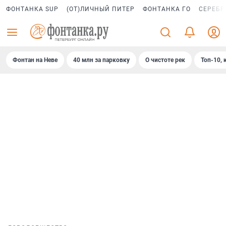
ФОНТАНКА SUP
(ОТ)ЛИЧНЫЙ ПИТЕР
ФОНТАНКА ГО
СЕРЕБР
Фонтан на Неве
40 млн за парковку
О чистоте рек
Топ-10, 