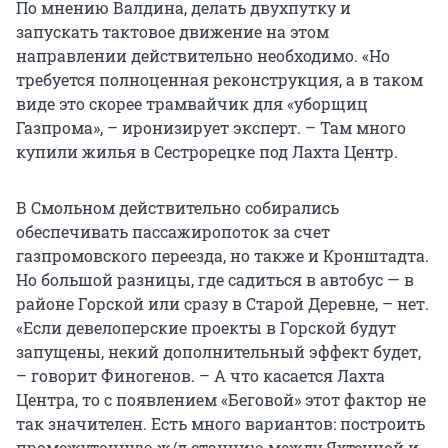
По мнению Валдина, делать двухпутку и
запускать тактовое движение на этом
направлении действительно необходимо. «Но
требуется полноценная реконструкция, а в таком
виде это скорее трамвайчик для «уборщиц
Газпрома», – иронизирует эксперт. – Там много
купили жилья в Сестрорецке под Лахта Центр.
В Смольном действительно собирались
обеспечивать пассажиропоток за счет
газпромовского переезда, но также и Кронштадта.
Но большой разницы, где садиться в автобус — в
районе Горской или сразу в Старой Деревне, – нет.
«Если девелоперские проекты в Горской будут
запущены, некий дополнительный эффект будет,
– говорит Финогенов. – А что касается Лахта
Центра, то с появлением «Беговой» этот фактор не
так значителен. Есть много вариантов: построить
промежуточную ж/д станцию между Яхтенной и