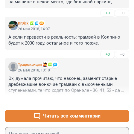
на машине в некое место, где большой паркинг, 
выгружаю провожаемого, сажаю его в аэроэкспресс и 
+0
–0
"kiss and fly". Как можно высадить провожаемого у 
Витебского вокзала? Да еще с чемоданом по 
DrDick
лестницам? Были кто из так называемых 
26 мая 2018, 14:07
"экономистов" у Витебского? Или они все больше 
А если перевести в реальность: трамвай в Колпино 
частными рейсами путешествую.

будет к 2030 году, остальное и того позже.
Аналогичная ситуация с трамваем в Красное Село. 
+0
–0
Этот проект имеет только одну цель - отмыть денег 
на очередной стройке века... Т.е. маршрут к метро у 
Традесканция
меня пройдет через станцию РЖД "Сосновая 
26 мая 2018, 10:10
Поляна"? РЖД в доле? Или красноселы должны 
Эх, думала прочитаю, что наконец заменят старые 
пересаживаться на не скоростной 52 трамвай и еще 
дребезжащие вонючие трамваи с высоченными 
час пиликать до Автово? Если уж хотели бы что-то 
ступеньками, те что ходят по Оранэле - 36, 41, 52 - да и 
породить, так надо было платформу в Горелово 
в других непрестижных местах города, а прочитала об 
построить, где на областных землях совхоза 
+0
–0
очередных прожектах из мира розовых пони... Жаль.
"Предпортовый" построили целый город.
Читать все комментарии