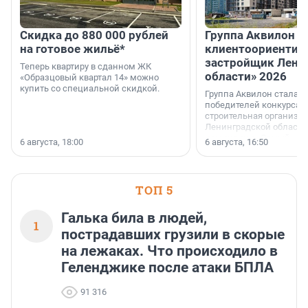
Скидка до 880 000 рублей
Группа Аквилон 
на готовое жильё*
клиентоориентир
застройщик Лени
Теперь квартиру в сданном ЖК
области» 2026
«Образцовый квартал 14» можно
купить со специальной скидкой.
Группа Аквилон стала 
победителей конкурса 
строительная организа
Ленинградской области 
номинации «Самый
6 августа, 18:00
6 августа, 16:50
клиентоориентированн
застройщик Ленинград
области».
ТОП 5
Галька била в людей,
1
пострадавших грузили в скорые
на лежаках. Что происходило в
Геленджике после атаки БПЛА
91 316