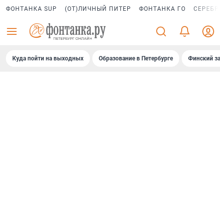
ФОНТАНКА SUP
(ОТ)ЛИЧНЫЙ ПИТЕР
ФОНТАНКА ГО
СЕРЕБР
Куда пойти на выходных
Образование в Петербурге
Финский за