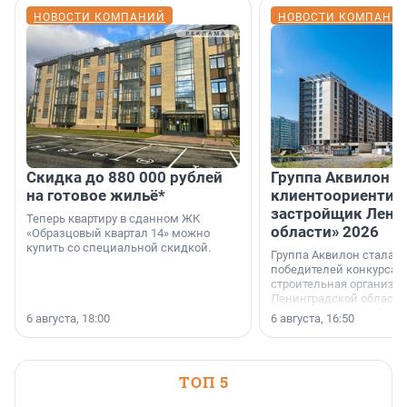
НОВОСТИ КОМПАНИЙ
НОВОСТИ КОМПАНИ
Скидка до 880 000 рублей
Группа Аквилон 
на готовое жильё*
клиентоориентир
застройщик Лени
Теперь квартиру в сданном ЖК
области» 2026
«Образцовый квартал 14» можно
купить со специальной скидкой.
Группа Аквилон стала 
победителей конкурса 
строительная организа
Ленинградской области 
номинации «Самый
6 августа, 18:00
6 августа, 16:50
клиентоориентированн
застройщик Ленинград
области».
ТОП 5