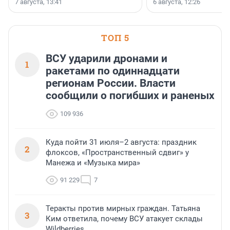
заключили соглашение
7 августа, 13:41
6 августа, 12:26
стратегическом сотрудн
ТОП 5
ВСУ ударили дронами и
1
ракетами по одиннадцати
регионам России. Власти
сообщили о погибших и раненых
109 936
Куда пойти 31 июля–2 августа: праздник
2
флоксов, «Пространственный сдвиг» у
Манежа и «Музыка мира»
91 229
7
Теракты против мирных граждан. Татьяна
3
Ким ответила, почему ВСУ атакует склады
Wildberries