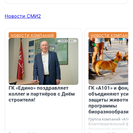
Новости СМИ2
НОВОСТИ КОМПАНИЙ
НОВОСТИ КОМПАНИ
ГК «Едино» поздравляет
ГК «А101» и фонд
коллег и партнёров с Днём
объединяют усил
строителя!
защиты животных
программы
биоразнообразия
Группа компаний «А101»
Благотворительный фо
бездомным животным 