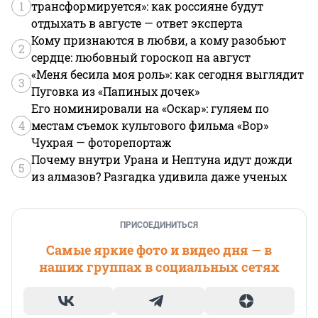
1
трансформируется»: как россияне будут
отдыхать в августе — ответ эксперта
Кому признаются в любви, а кому разобьют
2
сердце: любовный гороскоп на август
«Меня бесила моя роль»: как сегодня выглядит
3
Пуговка из «Папиных дочек»
Его номинировали на «Оскар»: гуляем по
4
местам съемок культового фильма «Вор»
Чухрая — фоторепортаж
Почему внутри Урана и Нептуна идут дожди
5
из алмазов? Разгадка удивила даже ученых
ПРИСОЕДИНИТЬСЯ
Самые яркие фото и видео дня — в
наших группах в социальных сетях