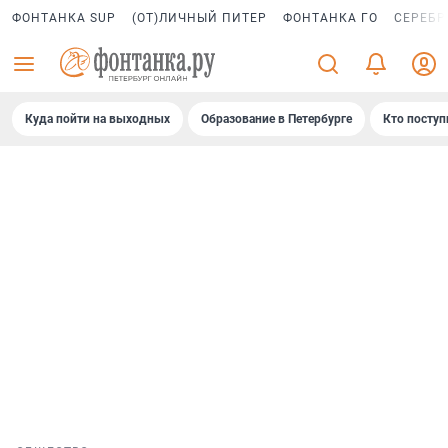
ФОНТАНКА SUP
(ОТ)ЛИЧНЫЙ ПИТЕР
ФОНТАНКА ГО
СЕРЕБР
Куда пойти на выходных
Образование в Петербурге
Кто поступ