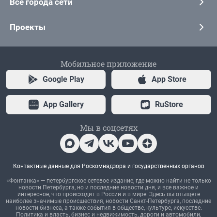
Все города сети
Проекты
Мобильное приложение
Google Play
App Store
App Gallery
RuStore
Мы в соцсетях
Контактные данные для Роскомнадзора и государственных органов
«Фонтанка» — петербургское сетевое издание, где можно найти не только
новости Петербурга, но и последние новости дня, и все важное и
интересное, что происходит в России и в мире. Здесь вы отыщете
наиболее значимые происшествия, новости Санкт-Петербурга, последние
новости бизнеса, а также события в обществе, культуре, искусстве.
Политика и власть, бизнес и недвижимость, дороги и автомобили,