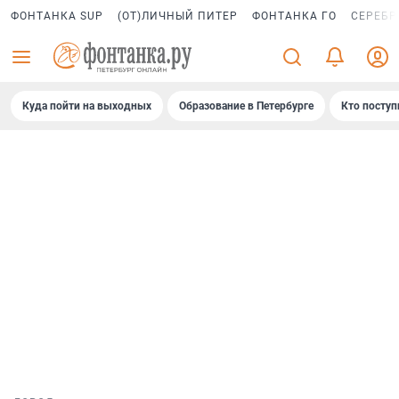
ФОНТАНКА SUP
(ОТ)ЛИЧНЫЙ ПИТЕР
ФОНТАНКА ГО
СЕРЕБР
Куда пойти на выходных
Образование в Петербурге
Кто поступ