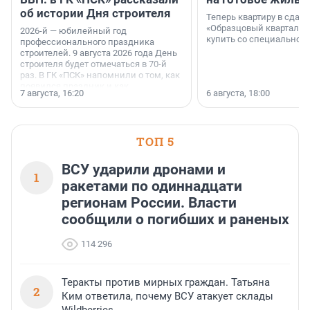
об истории Дня строителя
Теперь квартиру в сда
«Образцовый квартал 1
2026-й — юбилейный год
купить со специальной 
профессионального праздника
строителей. 9 августа 2026 года День
строителя будет отмечаться в 70-й
раз. В ГК «ПСК» напомнили о том, как
появился праздник и как
7 августа, 16:20
6 августа, 18:00
поменялась роль строительства.
ТОП 5
ВСУ ударили дронами и
1
ракетами по одиннадцати
регионам России. Власти
сообщили о погибших и раненых
114 296
Теракты против мирных граждан. Татьяна
2
Ким ответила, почему ВСУ атакует склады
Wildberries