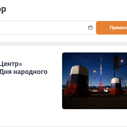
ор
Примен
 Центр»
 Дня народного