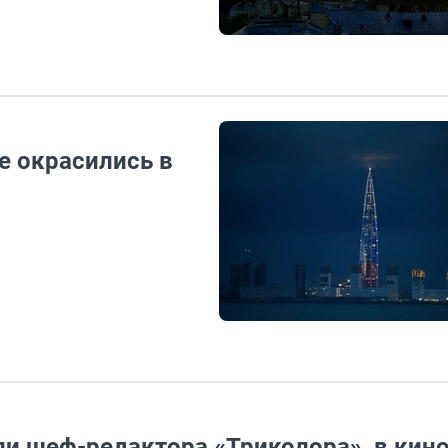
е окрасились в
ли шеф-редактора «Триколора», в кин