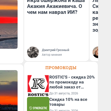
Икра ошержона и каша
Львам 
Акакия Акакиевича. О
Скорпи
чем нам наврал ИИ?
карьере
ретрог
значен
зодиак
Дмитрий Грозный
Ан
Автор мнения
ПРОМОКОДЫ
ROSTIC'S - скидка 20%
по промокоду на
любой заказ от
3199₽!
До 31 августа, 2026
Скидка 10% на все
товары
До 31 августа, 2026