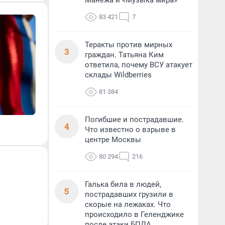
Манежа и «Музыка мира»
83 421
7
Теракты против мирных
3
граждан. Татьяна Ким
ответила, почему ВСУ атакует
склады Wildberries
81 384
Погибшие и пострадавшие.
4
Что известно о взрыве в
центре Москвы
80 294
216
Галька била в людей,
5
пострадавших грузили в
скорые на лежаках. Что
происходило в Геленджике
после атаки БПЛА