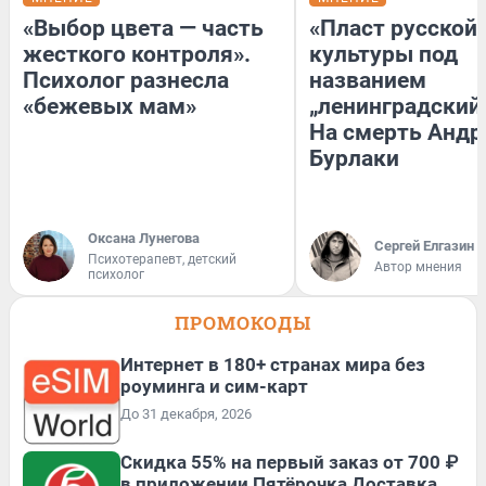
«Выбор цвета — часть
«Пласт русской
жесткого контроля».
культуры под
Психолог разнесла
названием
«бежевых мам»
„ленинградский 
На смерть Андр
Бурлаки
Оксана Лунегова
Сергей Елгазин
Психотерапевт, детский
Автор мнения
психолог
ПРОМОКОДЫ
Интернет в 180+ странах мира без
роуминга и сим-карт
До 31 декабря, 2026
Скидка 55% на первый заказ от 700 ₽
в приложении Пятёрочка Доставка