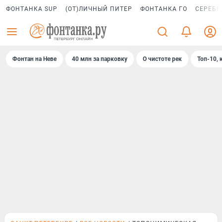
ФОНТАНКА SUP
(ОТ)ЛИЧНЫЙ ПИТЕР
ФОНТАНКА ГО
СЕРЕБР
Фонтан на Неве
40 млн за парковку
О чистоте рек
Топ-10, 