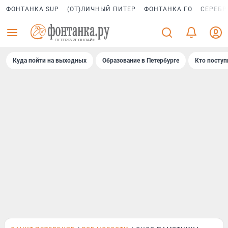
ФОНТАНКА SUP
(ОТ)ЛИЧНЫЙ ПИТЕР
ФОНТАНКА ГО
СЕРЕБР
Куда пойти на выходных
Образование в Петербурге
Кто поступ