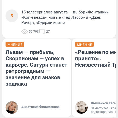
15 телесериалов августа — выбор «Фонтанки»:
5
«Коп-звезда», новые «Тед Лассо» и «Джек
Ричер», «Одержимость»
55 793
27
МНЕНИЕ
МНЕНИЕ
Львам — прибыль,
«Решение по мн
Скорпионам — успех в
принято».
карьере. Сатурн станет
Неизвестный Тр
ретроградным —
значение для знаков
зодиака
Вышенков Евген
Анастасия Филимонова
Заместитель гла
редактора "Фонта